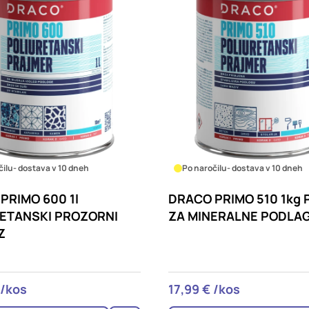
čilu
- dostava v 10 dneh
Po naročilu
- dostava v 10 dneh
PRIMO 600 1l
DRACO PRIMO 510 1kg 
ETANSKI PROZORNI
ZA MINERALNE PODLA
Z
 /kos
17,99 € /kos