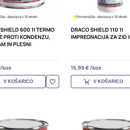
čilu
- dostava v 10 dneh
Po naročilu
- dostava v 10 dneh
SHIELD 600 1l TERMO
DRACO SHIELD 110 1l
 PROTI KONDENZU,
IMPREGNACIJA ZA ZID 
AM IN PLESNI
 /kos
15,99 € /kos
V KOŠARICO
V KOŠARICO