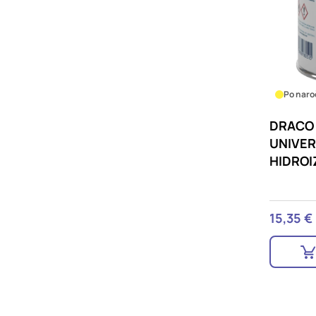
Po naro
DRACO 
UNIVER
HIDROI
15,35 €