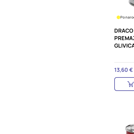
Po naro
DRACO 
PREMAZ
GLIVIC
13,60 €