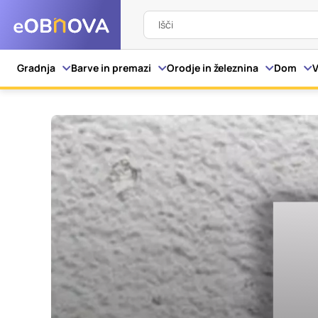
Išči
Nastavitve piškot
Gradnja
Barve in premazi
Orodje in železnina
Dom
V
Vaša zasebnost
Ko obiščete katero kol
večinoma v obliki pišk
pa skrbijo, da vaše sp
razkrivajo neposredno
izkušnjo. Nekatere vrs
informacij in spremen
tega spletnega mesta 
Obvezni piškotki
Ti piškotki so nujni z