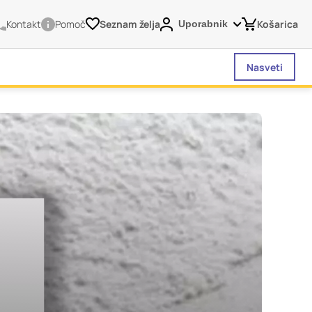
Kontakt
Pomoč
Seznam želja
Košarica
Uporabnik
Nasveti
vašega brskalnika,
tve, vašo napravo ali
je običajno ne
o spletno uporabniško
 da si ogledate več
liva na vašo uporabo
Vedno aktivni
 izklopiti. Običajno