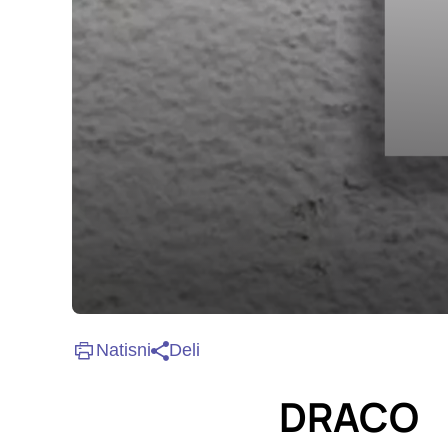
so nastavljeni samo ko
zasebnosti, prijava al
vas opozori na njih. 
Piškotki za učinkovi
S temi piškotki šteje
našega spletnega mest
opazujemo, kako se obi
anonimni. Če uporabo 
Piškotki za ciljno u
Te piškotke nastavijo 
izdelavo profila vaših
Natisni
Deli
mestih. Pri delu upor
uporabo teh piškotkov
DRACO