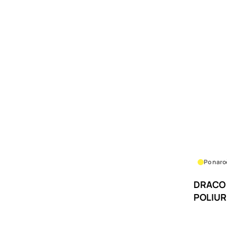
Po naro
DRACO 
POLIUR