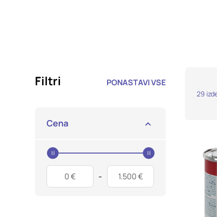
Potrdi moje izbire
Filtri
PONASTAVI VSE
29
izd
Cena
Price Start
Price End
-