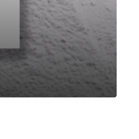
imer nastavitev
blokira te piškotke ali
kovitost delovanja
jubljena, in
birajo, so združeni in
e spletno mesto.
ih lahko uporabljajo za
sov na drugih spletnih
e. Če zavrnete