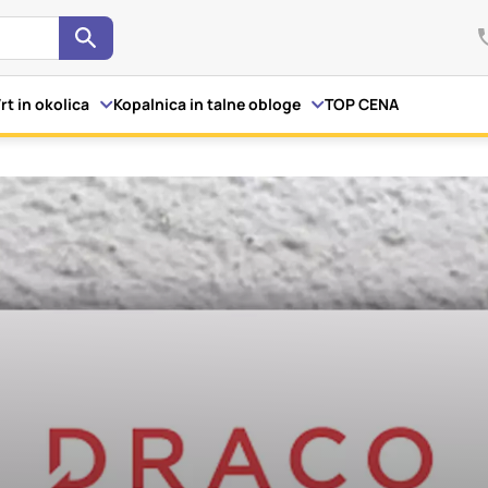
Išči
kov
rt in okolica
Kopalnica in talne obloge
TOP CENA
i spletno mesto, mesto lahko shrani ali pridobi informacije iz 
otkov. Te informacije se lahko navezujejo na vas, vaše nastavi
letno mesto deluje v skladu z vašimi pričakovanji. Te informaci
 vaše identitete, vendar vam lahko zagotovijo bolj prilagojen
te piškotkov lahko zavrnete. Klikajte različna imena kategorij,
ite privzete nastavitve. Blokiranje določenih vrst piškotkov vp
in naše storitve.
Več informacij
a delovanje spletnega mesta, zato jih v naših sistemih ni mogoče