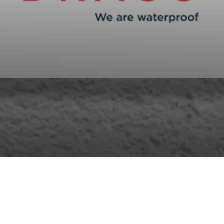
t odziv na vaša dejanja, ki vodijo do storitvenih zahtev, na pr
i izpolnjevanje obrazcev. Na voljo imate nastavitev, da brskalnik 
V tem primeru nekateri deli spletnega mesta ne bodo delovali.
tost delovanja
mo obiske in izvor prometa, da lahko merimo in izboljšamo učin
a. Z njimi prepoznamo, katera mesta so najbolj in najmanj pril
skovalci pomikajo po spletnem mestu. Podatki, ki jih piškotki z
teh piškotkov zavrnete, ne bomo vedeli, kdaj ste obiskali naš
smerjenost
naši oglaševalski partnerji. Partnerska oglaševalska podjetja j
 interesov, ki ga nato uporabijo za prikazovanje ustreznih ogla
abljajo edinstveno prepoznavanje vašega brskalnika in naprav
, ne boste deležni našega ciljnega spletnega oglaševanja.