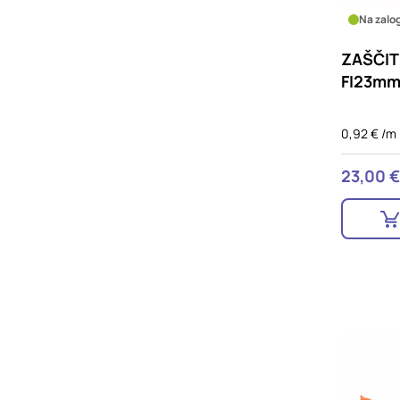
Na zalog
ZAŠČIT
FI23m
0,92 € /m
23,00 €