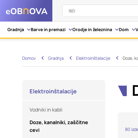
Išči
Nastavitve piškot
Gradnja
Barve in premazi
Orodje in železnina
Dom
V
Vaša zasebnost
Domov
Gradnja
Elektroinštalacije
Doze, ka
Ko obiščete katero kol
večinoma v obliki pišk
pa skrbijo, da vaše sp
razkrivajo neposredno
Elektroinštalacije
izkušnjo. Nekatere vrs
informacij in spremen
Vodniki in kabli
tega spletnega mesta 
Doze, kanalniki, zaščitne
Obvezni piškotki
80
izd
cevi
Ti piškotki so nujni z