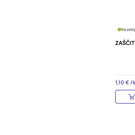
Na zalog
ZAŠČIT
1,10 € /