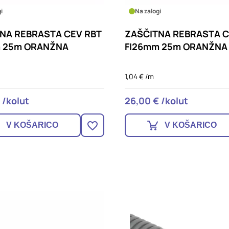
i
Na zalogi
NA REBRASTA CEV RBT
ZAŠČITNA REBRASTA C
m 25m ORANŽNA
FI26mm 25m ORANŽNA
1,04 € /m
 /kolut
26,00 € /kolut
V KOŠARICO
V KOŠARICO