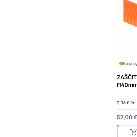
Na zalog
ZAŠČIT
FI40m
2,08 € /m
52,00 €