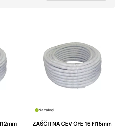
imer nastavitev
blokira te piškotke ali
kovitost delovanja
jubljena, in
birajo, so združeni in
e spletno mesto.
ih lahko uporabljajo za
sov na drugih spletnih
e. Če zavrnete
Na zalogi
FI12mm
ZAŠČITNA CEV GFE 16 FI16mm