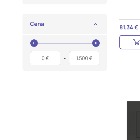
Potrdi moje izbire
Cena
81,34 €
Price Start
Price End
-