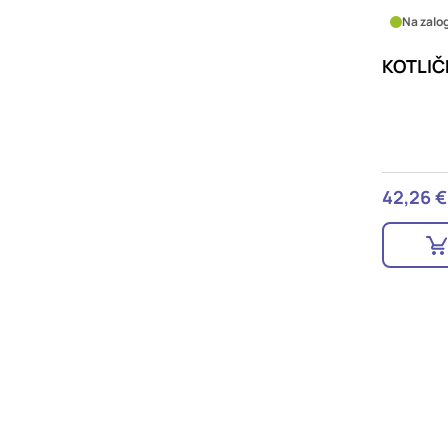
Na zalog
KOTLIČE
42,26 €