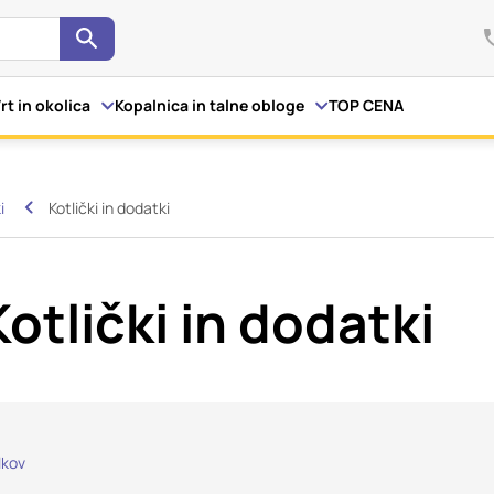
Išči
kov
rt in okolica
Kopalnica in talne obloge
TOP CENA
i
Kotlički in dodatki
i spletno mesto, mesto lahko shrani ali pridobi informacije iz 
otkov. Te informacije se lahko navezujejo na vas, vaše nastavi
letno mesto deluje v skladu z vašimi pričakovanji. Te informaci
Kotlički in dodatki
 vaše identitete, vendar vam lahko zagotovijo bolj prilagojen
te piškotkov lahko zavrnete. Klikajte različna imena kategorij,
ite privzete nastavitve. Blokiranje določenih vrst piškotkov vp
in naše storitve.
Več informacij
lkov
a delovanje spletnega mesta, zato jih v naših sistemih ni mogoče