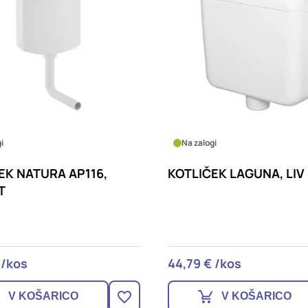
i
Na zalogi
EK NATURA AP116,
KOTLIČEK LAGUNA, LIV
T
 /kos
44,79 € /kos
V KOŠARICO
V KOŠARICO