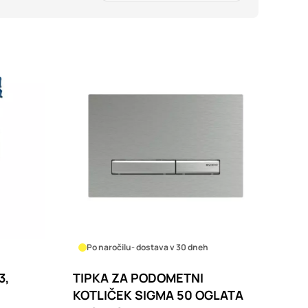
imer nastavitev
blokira te piškotke ali
kovitost delovanja
jubljena, in
birajo, so združeni in
e spletno mesto.
ih lahko uporabljajo za
sov na drugih spletnih
e. Če zavrnete
Po naročilu
- dostava v 30 dneh
3,
TIPKA ZA PODOMETNI
KOTLIČEK SIGMA 50 OGLATA