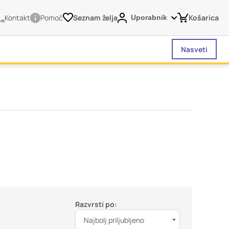
Kontakt
Pomoč
Seznam želja
Košarica
Uporabnik
Nasveti
vašega brskalnika,
tve, vašo napravo ali
je običajno ne
o spletno uporabniško
 da si ogledate več
liva na vašo uporabo
Vedno aktivni
Razvrsti po:
Najbolj priljubljeno
 izklopiti. Običajno