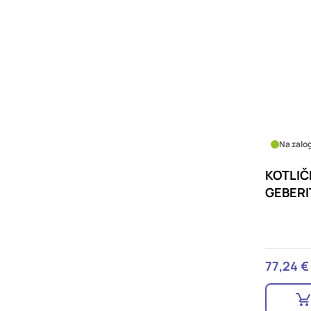
Na zalog
KOTLIČ
GEBERI
77,24 €