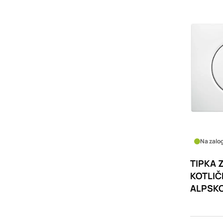
Na zalog
TIPKA 
KOTLIČ
ALPSKO