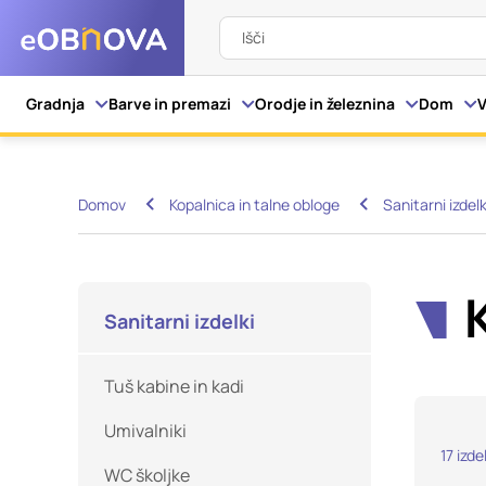
Išči
Nastavitve piškot
Gradnja
Barve in premazi
Orodje in železnina
Dom
V
Vaša zasebnost
Domov
Kopalnica in talne obloge
Sanitarni izdelk
Ko obiščete katero kol
večinoma v obliki pišk
pa skrbijo, da vaše sp
razkrivajo neposredno
Sanitarni izdelki
izkušnjo. Nekatere vrs
informacij in spremen
Tuš kabine in kadi
tega spletnega mesta 
Umivalniki
Obvezni piškotki
17
izde
WC školjke
Ti piškotki so nujni z