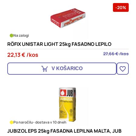
-20%
Na zalogi
RÖFIX UNISTAR LIGHT 25kg FASADNO LEPILO
27,66 € /kos
22,13 € /kos
V KOŠARICO
Po naročilu
- dostava v 10 dneh
JUBIZOL EPS 25kg FASADNA LEPILNA MALTA, JUB