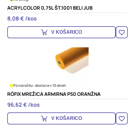
ACRYLCOLOR 0,75L ŠT.1001 BELI JUB
8,08 € /kos
V KOŠARICO
Po naročilu
- dostava v 10 dneh
RÖFIX MREŽICA ARMIRNA P50 ORANŽNA
96,62 € /kos
V KOŠARICO