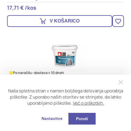
17,71 € /kos
V KOŠARICO
Po naročilu
- dostava v 10 dneh
JUB SILICONECOLOR 15l BELA SILIKONSKA FASADNA
BARVA
Naša spletna stran v namen boljšega delovanja uporablja
piškotke. Z uporabo naših storitev se strinjate, da lahko
170,19 € /kos
uporabljamo piškotke.
Več o piškotkih.
V KOŠARICO
Nastavitve
Potrdi