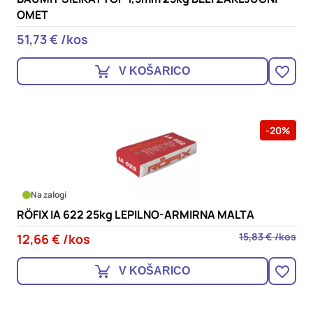
OMET
51,73 € /kos
V KOŠARICO
-20%
Na zalogi
RÖFIX IA 622 25kg LEPILNO-ARMIRNA MALTA
15,83 € /kos
12,66 € /kos
V KOŠARICO