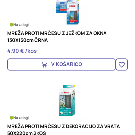
oglaševalska podjetja jih lahko uporabljajo za izdelavo profila
vaših interesov, ki ga nato uporabijo za prikazovanje ustreznih
oglasov na drugih spletnih mestih. Pri delu uporabljajo
edinstveno prepoznavanje vašega brskalnika in naprave. Če
Na zalogi
zavrnete uporabo teh piškotkov, ne boste deležni našega
ciljnega spletnega oglaševanja.
MREŽA PROTI MRČESU Z JEŽKOM ZA OKNA
130X150cm ČRNA
4,90 € /kos
Potrdi moje izbire
V KOŠARICO
DOVOLI VSE
Na zalogi
MREŽA PROTI MRČESU Z DEKORACIJO ZA VRATA
50X220cm 2KOS