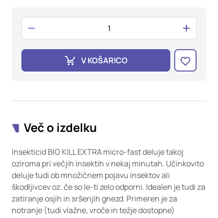
oglaševalska podjetja jih lahko uporabljajo za izdelavo profila
vaših interesov, ki ga nato uporabijo za prikazovanje ustreznih
oglasov na drugih spletnih mestih. Pri delu uporabljajo
edinstveno prepoznavanje vašega brskalnika in naprave. Če
zavrnete uporabo teh piškotkov, ne boste deležni našega
ciljnega spletnega oglaševanja.
V KOŠARICO
Potrdi moje izbire
DOVOLI VSE
Več o izdelku
Insekticid BIO KILL EXTRA micro-fast deluje takoj
oziroma pri večjih insektih v nekaj minutah. Učinkovito
deluje tudi ob množičnem pojavu insektov ali
škodljivcev oz. če so le-ti zelo odporni. Idealen je tudi za
zatiranje osjih in sršenjih gnezd. Primeren je za
notranje (tudi vlažne, vroče in težje dostopne)