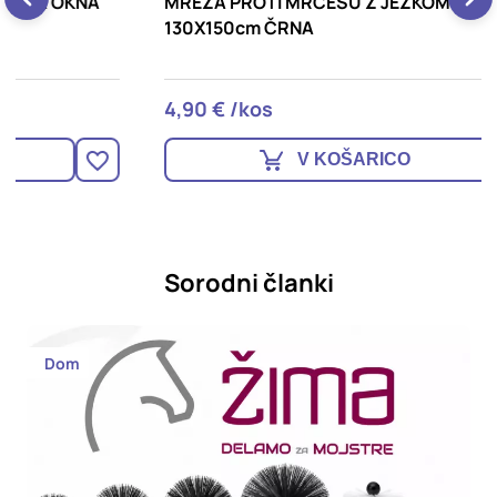
MREŽA PROTI MRČESU Z JEŽKOM ZA OKNA
M
130X150cm ČRNA
V
4,90 € /kos
1
V KOŠARICO
Sorodni članki
Dom