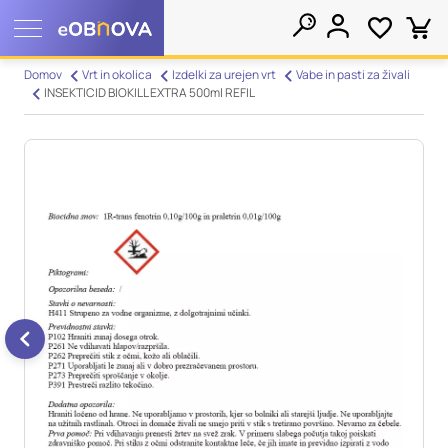
Nastavitve piškotkov
Domov
Vrt in okolica
Izdelki za urejen vrt
Vabe in pasti za živali
INSEKTICID BIOKILL EXTRA 500ml REFIL
Išči
Vaša zasebnost
Ko obiščete katero koli spletno mesto, mesto lahko shrani ali
pridobi informacije iz vašega brskalnika, večinoma v obliki
piškotkov. Te informacije se lahko navezujejo na vas, vaše
nastavitve, vašo napravo ali pa skrbijo, da vaše spletno mesto
deluje v skladu z vašimi pričakovanji. Te informacije običajno
ne razkrivajo neposredno vaše identitete, vendar vam lahko
zagotovijo bolj prilagojeno spletno uporabniško izkušnjo.
Nekatere vrste piškotkov lahko zavrnete. Klikajte različna
imena kategorij, da si ogledate več informacij in spremenite
privzete nastavitve. Blokiranje določenih vrst piškotkov vpliva
na vašo uporabo tega spletnega mesta in naše storitve.
Več
informacij
Obvezni piškotki
Vedno aktivni