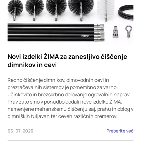
Novi izdelki ŽIMA za zanesljivo čiščenje
dimnikov in cevi
Redno čiščenje dimnikov, dimovodnih cevi in
prezračevalnih sistemov je pomembno za varno,
učinkovito in brezskrbno delovanje ogrevalnih naprav.
Prav zato smo v ponudbo dodali nove izdelke ŽIMA,
namenjene mehanskemu čiščenju saj, prahu in oblog v
dimniških tuljavah ter ceveh različnih premerov.
06. 07. 2026
Preberite več