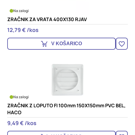
oglaševalska podjetja jih lahko uporabljajo za izdelavo profila
vaših interesov, ki ga nato uporabijo za prikazovanje ustreznih
Na zalogi
oglasov na drugih spletnih mestih. Pri delu uporabljajo
ZRAČNIK ZA VRATA 400X130 RJAV
edinstveno prepoznavanje vašega brskalnika in naprave. Če
zavrnete uporabo teh piškotkov, ne boste deležni našega
12,79 € /kos
ciljnega spletnega oglaševanja.
V KOŠARICO
Potrdi moje izbire
DOVOLI VSE
Na zalogi
ZRAČNIK Z LOPUTO FI 100mm 150X150mm PVC BEL,
HACO
9,49 € /kos