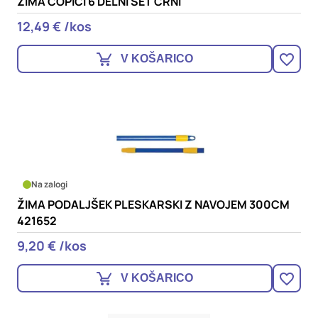
ŽIMA ČOPIČI 6 DELNI SET ČRNI
12,49 € /kos
V KOŠARICO
Na zalogi
ŽIMA PODALJŠEK PLESKARSKI Z NAVOJEM 300CM
421652
9,20 € /kos
V KOŠARICO