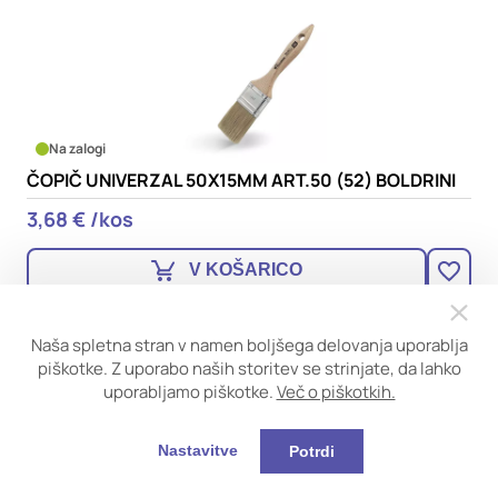
Na zalogi
ČOPIČ UNIVERZAL 50X15MM ART.50 (52) BOLDRINI
3,68 € /kos
V KOŠARICO
Naša spletna stran v namen boljšega delovanja uporablja
piškotke. Z uporabo naših storitev se strinjate, da lahko
uporabljamo piškotke.
Več o piškotkih.
Nastavitve
Potrdi
Na zalogi