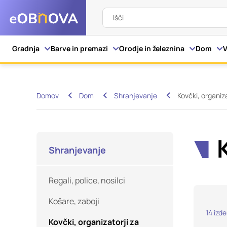
Išči
Nastavitve piškot
Gradnja
Barve in premazi
Orodje in železnina
Dom
V
Vaša zasebnost
Domov
Dom
Shranjevanje
Kovčki, organiz
Ko obiščete katero kol
večinoma v obliki pišk
pa skrbijo, da vaše sp
razkrivajo neposredno
Shranjevanje
izkušnjo. Nekatere vrs
informacij in spremen
Regali, police, nosilci
tega spletnega mesta 
Košare, zaboji
Obvezni piškotki
14
izde
Kovčki, organizatorji za
Ti piškotki so nujni z