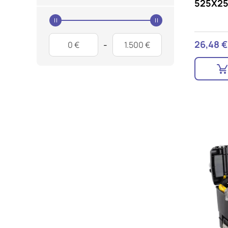
Potrdi moje izbire
525X2
Price Start
Price End
26,48 €
-