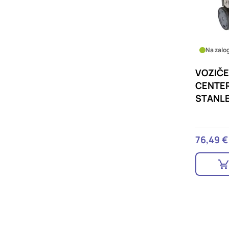
Na zalog
VOZIČE
CENTE
STANL
76,49 €