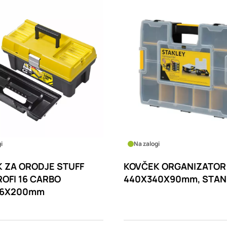
i
Na zalogi
 ZA ORODJE STUFF
KOVČEK ORGANIZATOR
ROFI 16 CARBO
440X340X90mm, STAN
26X200mm