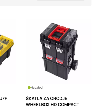
imer nastavitev
blokira te piškotke ali
kovitost delovanja
jubljena, in
birajo, so združeni in
e spletno mesto.
ih lahko uporabljajo za
sov na drugih spletnih
e. Če zavrnete
Na zalogi
UFF
ŠKATLA ZA ORODJE
WHEELBOX HD COMPACT