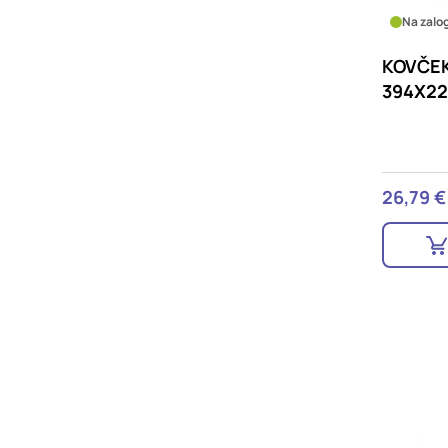
Na zalog
KOVČEK
394X22
26,79 €