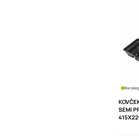
Na zalog
KOVČEK
SEMI P
415X2