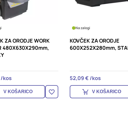
i
Na zalogi
K ZA ORODJE WORK
KOVČEK ZA ORODJE
R 480X630X290mm,
600X252X280mm, STA
EY
 /kos
52,09 € /kos
V KOŠARICO
V KOŠARICO