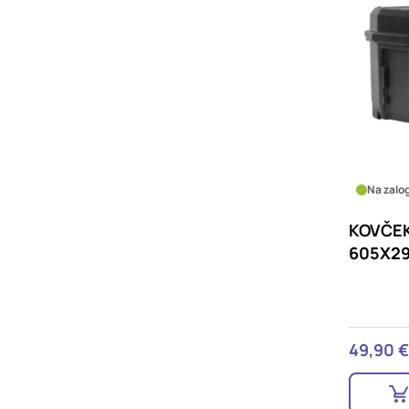
Na zalog
KOVČEK
605X2
49,90 €