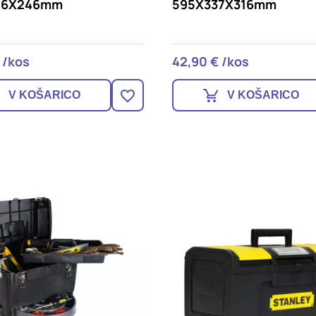
56X246mm
595X337X316mm
 /kos
42,90 € /kos
V KOŠARICO
V KOŠARICO