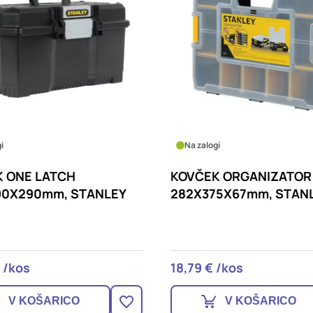
i
Na zalogi
 ONE LATCH
KOVČEK ORGANIZATOR
90X290mm, STANLEY
282X375X67mm, STAN
 /kos
18,79 € /kos
V KOŠARICO
V KOŠARICO