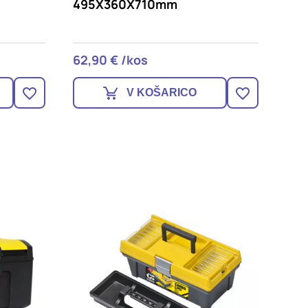
DOVOLI VSE
495X360X710mm
62,90 € /kos
V KOŠARICO