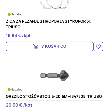
oglaševalska podjetja jih lahko uporabljajo za izdelavo profila
vaših interesov, ki ga nato uporabijo za prikazovanje ustreznih
oglasov na drugih spletnih mestih. Pri delu uporabljajo
Na zalogi
edinstveno prepoznavanje vašega brskalnika in naprave. Če
ŽICA ZA REZANJE STIROPORJA STYROPOR 51,
zavrnete uporabo teh piškotkov, ne boste deležni našega
ciljnega spletnega oglaševanja.
TRIUSO
18,88 € /kpl
Potrdi moje izbire
V KOŠARICO
DOVOLI VSE
Na zalogi
GREZILO STOŽČASTO 3,5-20,5MM 347505, TRIUSO
20,50 € /kos