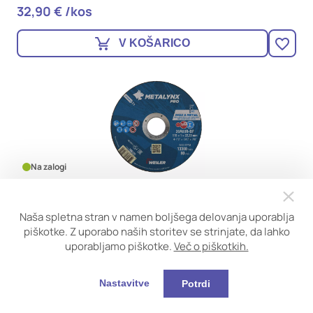
32,90 € /kos
V KOŠARICO
Na zalogi
REZALNA PLOŠČA ZA INOX 125X1X22,23mm, WEILER
Naša spletna stran v namen boljšega delovanja uporablja
1,59 € /kos
piškotke. Z uporabo naših storitev se strinjate, da lahko
uporabljamo piškotke.
Več o piškotkih.
V KOŠARICO
Nastavitve
Potrdi