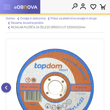
Nastavitve piškotkov
Domov
Orodje in železnina
Pribor za električno orodje in stroje
Rezalne, brusilne plošče
Išči
REZALNA PLOŠČA ZA ŽELEZO SPEED CUT 230X2X22mm
Vaša zasebnost
Ko obiščete katero koli spletno mesto, mesto lahko shrani ali
pridobi informacije iz vašega brskalnika, večinoma v obliki
piškotkov. Te informacije se lahko navezujejo na vas, vaše
nastavitve, vašo napravo ali pa skrbijo, da vaše spletno mesto
deluje v skladu z vašimi pričakovanji. Te informacije običajno
ne razkrivajo neposredno vaše identitete, vendar vam lahko
zagotovijo bolj prilagojeno spletno uporabniško izkušnjo.
Nekatere vrste piškotkov lahko zavrnete. Klikajte različna
imena kategorij, da si ogledate več informacij in spremenite
privzete nastavitve. Blokiranje določenih vrst piškotkov vpliva
na vašo uporabo tega spletnega mesta in naše storitve.
Več
informacij
Obvezni piškotki
Vedno aktivni