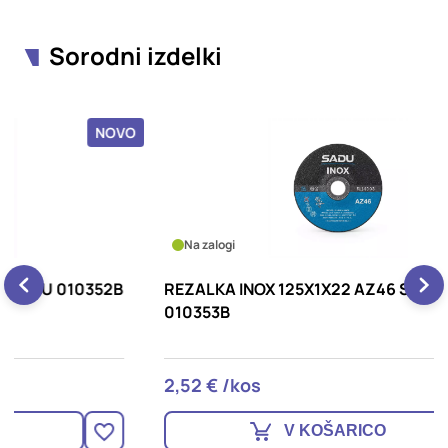
Sorodni izdelki
OVO
NOVO
Na zalogi
2B
REZALKA INOX 125X1X22 AZ46 SADU
R
010353B
2,52 € /kos
1
V KOŠARICO