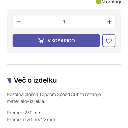
oglaševalska podjetja jih lahko uporabljajo za izdelavo profila
Na zalogi
vaših interesov, ki ga nato uporabijo za prikazovanje ustreznih
oglasov na drugih spletnih mestih. Pri delu uporabljajo
edinstveno prepoznavanje vašega brskalnika in naprave. Če
zavrnete uporabo teh piškotkov, ne boste deležni našega
ciljnega spletnega oglaševanja.
V KOŠARICO
Potrdi moje izbire
DOVOLI VSE
Več o izdelku
Rezalna plošča Topdom Speed Cut za rezanje
materialov iz jekla.
Premer: 230 mm
Premer izvrtine: 22 mm