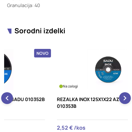
Granulacija: 40
Sorodni izdelki
OVO
NOVO
Na zalogi
2B
REZALKA INOX 125X1X22 AZ46 SADU
R
010353B
2,52 € /kos
1