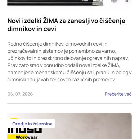
Novi izdelki ŽIMA za zanesljivo čiščenje
dimnikov in cevi
Redno čiščenje dimnikov, dimovodnih cevi in
prezračevalnih sistemov je pomembno za varno,
učinkovito in brezskrbno delovanje ogrevalnih naprav.
Prav zato smo v ponudbo dodali nove izdelke ŽIMA,
namenjene mehanskemu čiščenju saj, prahu in oblog v
dimniških tuljavah ter ceveh različnih premerov.
06. 07. 2026
Preberite več
Orodje in železnina