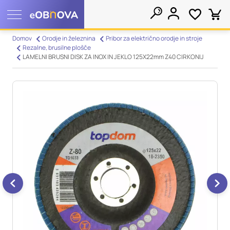
Nastavitve piškotkov
Domov
Orodje in železnina
Pribor za električno orodje in stroje
Rezalne, brusilne plošče
Išči
LAMELNI BRUSNI DISK ZA INOX IN JEKLO 125X22mm Z40 CIRKONIJ
Vaša zasebnost
Ko obiščete katero koli spletno mesto, mesto lahko shrani ali
pridobi informacije iz vašega brskalnika, večinoma v obliki
piškotkov. Te informacije se lahko navezujejo na vas, vaše
nastavitve, vašo napravo ali pa skrbijo, da vaše spletno mesto
deluje v skladu z vašimi pričakovanji. Te informacije običajno
ne razkrivajo neposredno vaše identitete, vendar vam lahko
zagotovijo bolj prilagojeno spletno uporabniško izkušnjo.
Nekatere vrste piškotkov lahko zavrnete. Klikajte različna
imena kategorij, da si ogledate več informacij in spremenite
privzete nastavitve. Blokiranje določenih vrst piškotkov vpliva
na vašo uporabo tega spletnega mesta in naše storitve.
Več
informacij
Obvezni piškotki
Vedno aktivni