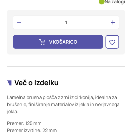
oglaševalska podjetja jih lahko uporabljajo za izdelavo profila
Na zalogi
vaših interesov, ki ga nato uporabijo za prikazovanje ustreznih
oglasov na drugih spletnih mestih. Pri delu uporabljajo
edinstveno prepoznavanje vašega brskalnika in naprave. Če
zavrnete uporabo teh piškotkov, ne boste deležni našega
ciljnega spletnega oglaševanja.
V KOŠARICO
Potrdi moje izbire
DOVOLI VSE
Več o izdelku
Lamelna brusna plošča z zrni iz cirkonija, idealna za
brušenje, finiširanje materialov iz jekla in nerjavnega
jekla.
Premer: 125 mm
Premer izvrtine: 22 mm