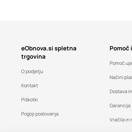
eObnova.si spletna
Pomoč 
trgovina
Pomoč up
O podjetju
Načini pla
Kontakt
Dostava i
Piškotki
Garancija
Pogoji poslovanja
Vračila in