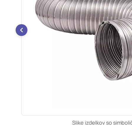
so nastavljeni samo ko
zasebnosti, prijava al
vas opozori na njih. 
Piškotki za učinkovi
S temi piškotki šteje
našega spletnega mest
opazujemo, kako se obi
anonimni. Če uporabo 
Piškotki za ciljno u
Te piškotke nastavijo 
izdelavo profila vaših
mestih. Pri delu upor
uporabo teh piškotkov
Slike izdelkov so simboli