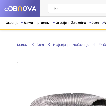
Išči
Nastavitve piškot
Gradnja
Barve in premazi
Orodje in železnina
Dom
V
Vaša zasebnost
Domov
Dom
Hlajenje, prezračevanje
Zrač
Ko obiščete katero kol
večinoma v obliki pišk
pa skrbijo, da vaše sp
razkrivajo neposredno
izkušnjo. Nekatere vrs
informacij in spremen
tega spletnega mesta 
Obvezni piškotki
Ti piškotki so nujni z