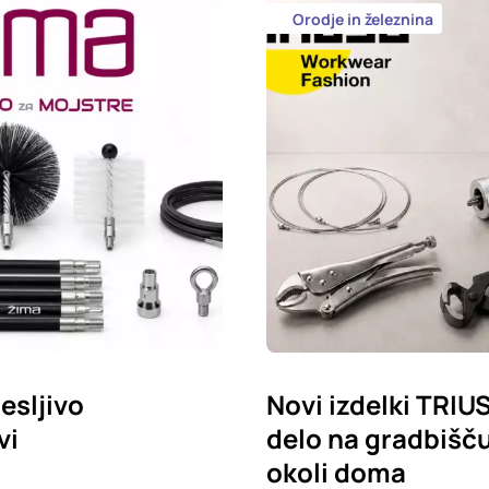
Orodje in železnina
esljivo
Novi izdelki TRIU
vi
delo na gradbišču,
okoli doma