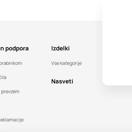
in podpora
Izdelki
orabnikom
Vse kategorije
čila
Nasveti
n prevzem
 reklamacije