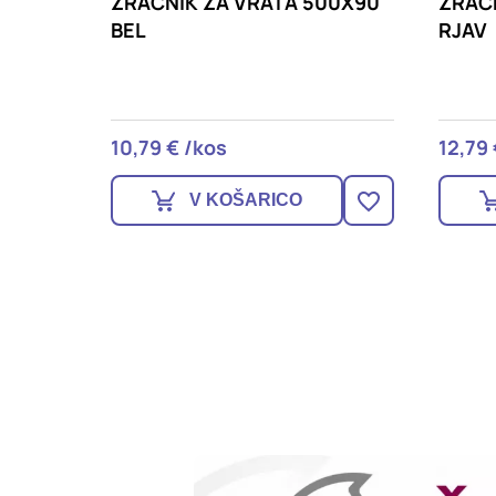
00X90
ZRAČNIK ZA VRATA 400X130
ZRAČN
RJAV
100m
HACO
12,79 € /kos
9,49 
V KOŠARICO