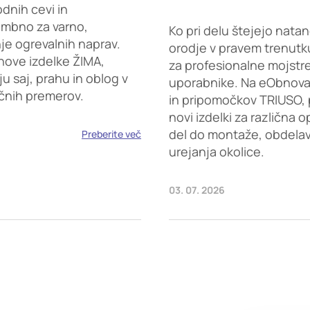
dnih cevi in
embno za varno,
Ko pri delu štejejo natan
je ogrevalnih naprav.
orodje v pravem trenutku
nove izdelke ŽIMA,
za profesionalne mojstr
saj, prahu in oblog v
uporabnike. Na eObnova.s
ičnih premerov.
in pripomočkov TRIUSO, 
novi izdelki za različna 
del do montaže, obdelave
Preberite več
urejanja okolice.
03. 07. 2026