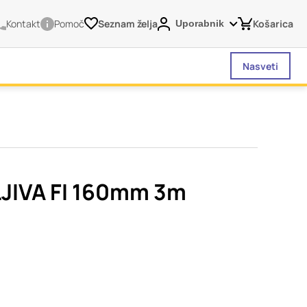
Kontakt
Pomoč
Seznam želja
Košarica
Uporabnik
Nasveti
vašega brskalnika,
tve, vašo napravo ali
je običajno ne
JIVA FI 160mm 3m
o spletno uporabniško
 da si ogledate več
liva na vašo uporabo
Vedno aktivni
 izklopiti. Običajno