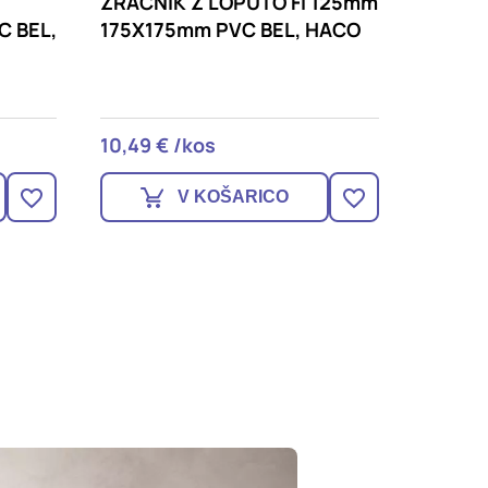
125mm
ZRAČNIK Z LOPUTO FI 150mm
ZRAČN
HACO
200X200mm PVC BEL, HACO
BELI
14,39 € /kos
3,09 €
V KOŠARICO