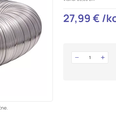
t odziv na vaša dejanja, ki vodijo do storitvenih zahtev, na pr
i izpolnjevanje obrazcev. Na voljo imate nastavitev, da brskalnik 
27,99 € /k
V tem primeru nekateri deli spletnega mesta ne bodo delovali.
tost delovanja
mo obiske in izvor prometa, da lahko merimo in izboljšamo učin
a. Z njimi prepoznamo, katera mesta so najbolj in najmanj pril
skovalci pomikajo po spletnem mestu. Podatki, ki jih piškotki z
teh piškotkov zavrnete, ne bomo vedeli, kdaj ste obiskali naš
smerjenost
naši oglaševalski partnerji. Partnerska oglaševalska podjetja j
 interesov, ki ga nato uporabijo za prikazovanje ustreznih ogla
abljajo edinstveno prepoznavanje vašega brskalnika in naprav
, ne boste deležni našega ciljnega spletnega oglaševanja.
čne.