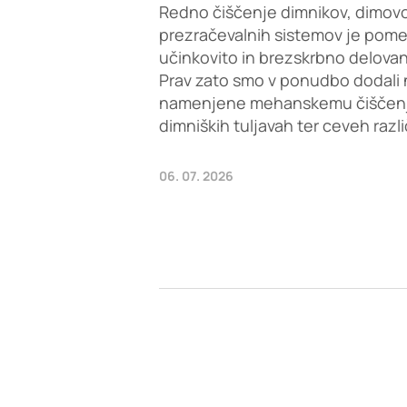
Redno čiščenje dimnikov, dimovo
prezračevalnih sistemov je pom
učinkovito in brezskrbno delovan
Prav zato smo v ponudbo dodali 
namenjene mehanskemu čiščenju 
dimniških tuljavah ter ceveh razl
06. 07. 2026