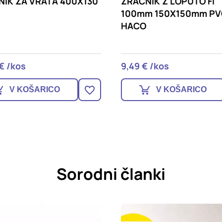
IK Z LOPUTO FI
ZRAČNIK Z LOPUTO FI 
m 150X150mm PVC BEL,
175X175mm PVC BEL, 
€ /kos
10,49 € /kos
V KOŠARICO
V KOŠARICO
Sorodni članki