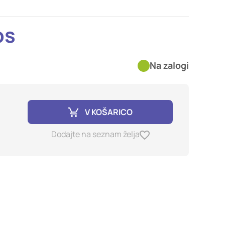
imer nastavitev
blokira te piškotke ali
os
Na zalogi
kovitost delovanja
jubljena, in
birajo, so združeni in
e spletno mesto.
V KOŠARICO
Dodajte na seznam želja
ih lahko uporabljajo za
sov na drugih spletnih
e. Če zavrnete