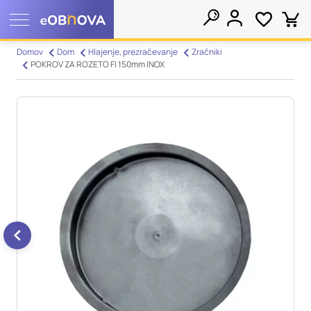
Nastavitve piškotkov
Domov
Dom
Hlajenje, prezračevanje
Zračniki
POKROV ZA ROZETO FI 150mm INOX
Išči
Vaša zasebnost
Ko obiščete katero koli spletno mesto, mesto lahko shrani ali
pridobi informacije iz vašega brskalnika, večinoma v obliki
piškotkov. Te informacije se lahko navezujejo na vas, vaše
nastavitve, vašo napravo ali pa skrbijo, da vaše spletno mesto
deluje v skladu z vašimi pričakovanji. Te informacije običajno
ne razkrivajo neposredno vaše identitete, vendar vam lahko
zagotovijo bolj prilagojeno spletno uporabniško izkušnjo.
Nekatere vrste piškotkov lahko zavrnete. Klikajte različna
imena kategorij, da si ogledate več informacij in spremenite
privzete nastavitve. Blokiranje določenih vrst piškotkov vpliva
na vašo uporabo tega spletnega mesta in naše storitve.
Več
informacij
Obvezni piškotki
Vedno aktivni