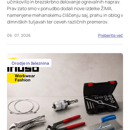
učinkovito in brezskrbno delovanje ogrevalnih naprav.
Prav zato smo v ponudbo dodali nove izdelke ŽIMA,
namenjene mehanskemu čiščenju saj, prahu in oblog v
dimniških tuljavah ter ceveh različnih premerov.
06. 07. 2026
Preberite več
Orodje in železnina