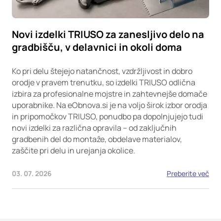
Novi izdelki TRIUSO za zanesljivo delo na
gradbišču, v delavnici in okoli doma
Ko pri delu štejejo natančnost, vzdržljivost in dobro
orodje v pravem trenutku, so izdelki TRIUSO odlična
izbira za profesionalne mojstre in zahtevnejše domače
uporabnike. Na eObnova.si je na voljo širok izbor orodja
in pripomočkov TRIUSO, ponudbo pa dopolnjujejo tudi
novi izdelki za različna opravila – od zaključnih
gradbenih del do montaže, obdelave materialov,
zaščite pri delu in urejanja okolice.
03. 07. 2026
Preberite več