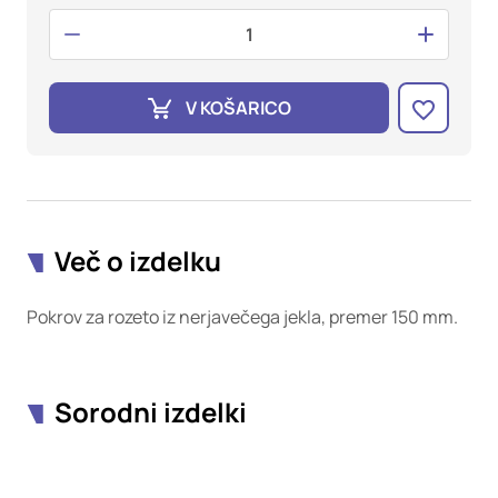
oglaševalska podjetja jih lahko uporabljajo za izdelavo profila
vaših interesov, ki ga nato uporabijo za prikazovanje ustreznih
oglasov na drugih spletnih mestih. Pri delu uporabljajo
edinstveno prepoznavanje vašega brskalnika in naprave. Če
zavrnete uporabo teh piškotkov, ne boste deležni našega
V KOŠARICO
ciljnega spletnega oglaševanja.
Potrdi moje izbire
DOVOLI VSE
Več o izdelku
Pokrov za rozeto iz nerjavečega jekla, premer 150 mm.
Sorodni izdelki