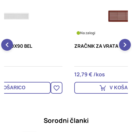
Na zalogi
ZRAČNIK ZA VRATA 400X130 RJAV
Z
P
12,79 € /kos
9
V KOŠARICO
Sorodni članki