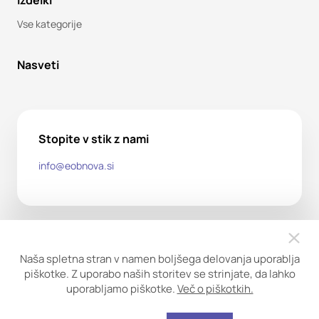
Izdelki
Vse kategorije
Nasveti
Stopite v stik z nami
info@eobnova.si
Naša spletna stran v namen boljšega delovanja uporablja
piškotke. Z uporabo naših storitev se strinjate, da lahko
uporabljamo piškotke.
Več o piškotkih.
Copyright ©2026. Obnova trgovina d.o.o. Vse pravice