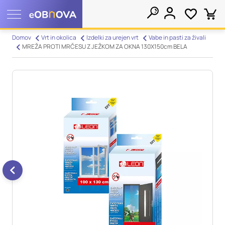
Nastavitve piškotkov
Domov
Vrt in okolica
Izdelki za urejen vrt
Vabe in pasti za živali
MREŽA PROTI MRČESU Z JEŽKOM ZA OKNA 130X150cm BELA
Išči
Vaša zasebnost
Ko obiščete katero koli spletno mesto, mesto lahko shrani ali
pridobi informacije iz vašega brskalnika, večinoma v obliki
piškotkov. Te informacije se lahko navezujejo na vas, vaše
nastavitve, vašo napravo ali pa skrbijo, da vaše spletno mesto
deluje v skladu z vašimi pričakovanji. Te informacije običajno
ne razkrivajo neposredno vaše identitete, vendar vam lahko
zagotovijo bolj prilagojeno spletno uporabniško izkušnjo.
Nekatere vrste piškotkov lahko zavrnete. Klikajte različna
imena kategorij, da si ogledate več informacij in spremenite
privzete nastavitve. Blokiranje določenih vrst piškotkov vpliva
na vašo uporabo tega spletnega mesta in naše storitve.
Več
informacij
Obvezni piškotki
Vedno aktivni