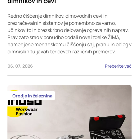
dimnikov in cevi
Redno čiščenje dimnikov, dimovodnih cevi in
prezračevalnih sistemov je pomembno za varno,
učinkovito in brezskrbno delovanje ogrevalnih naprav.
Prav zato smo v ponudbo dodali nove izdelke ŽIMA,
namenjene mehanskemu čiščenju saj, prahu in oblog v
dimniških tuljavah ter ceveh različnih premerov.
06. 07. 2026
Preberite več
Orodje in železnina