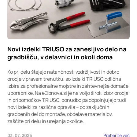
Novi izdelki TRIUSO za zanesljivo delo na
gradbišču, v delavnici in okoli doma
Ko pri delu štejejo natančnost, vzdržljivost in dobro
orodje v pravem trenutku, so izdelki TRIUSO odlična
izbira za profesionalne mojstre in zahtevnejše domače
uporabnike. Na eObnova.si je na voljo širok izbor orodja
in pripomočkov TRIUSO, ponudbo pa dopolnjujejo tudi
novi izdelki za različna opravila – od zaključnih
gradbenih del do montaže, obdelave materialov,
zaščite pri delu in urejanja okolice.
03. 07. 2026
Preberite več