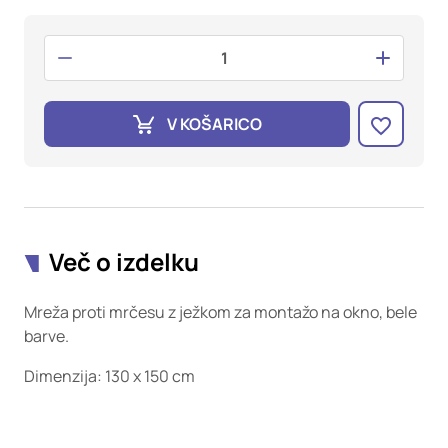
oglaševalska podjetja jih lahko uporabljajo za izdelavo profila
vaših interesov, ki ga nato uporabijo za prikazovanje ustreznih
oglasov na drugih spletnih mestih. Pri delu uporabljajo
edinstveno prepoznavanje vašega brskalnika in naprave. Če
zavrnete uporabo teh piškotkov, ne boste deležni našega
ciljnega spletnega oglaševanja.
V KOŠARICO
Potrdi moje izbire
DOVOLI VSE
Več o izdelku
Mreža proti mrčesu z ježkom za montažo na okno, bele
barve.
Dimenzija: 130 x 150 cm