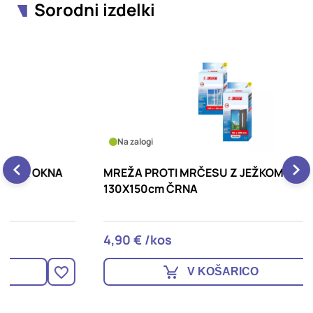
Sorodni izdelki
Na zalogi
MREŽA PROTI MRČESU Z JEŽKOM ZA OKNA
M
130X150cm ČRNA
V
4,90 € /kos
1
V KOŠARICO