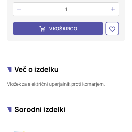
oglaševalska podjetja jih lahko uporabljajo za izdelavo profila
vaših interesov, ki ga nato uporabijo za prikazovanje ustreznih
oglasov na drugih spletnih mestih. Pri delu uporabljajo
edinstveno prepoznavanje vašega brskalnika in naprave. Če
zavrnete uporabo teh piškotkov, ne boste deležni našega
V KOŠARICO
ciljnega spletnega oglaševanja.
Potrdi moje izbire
DOVOLI VSE
Več o izdelku
Vložek za električni uparjalnik proti komarjem.
Sorodni izdelki