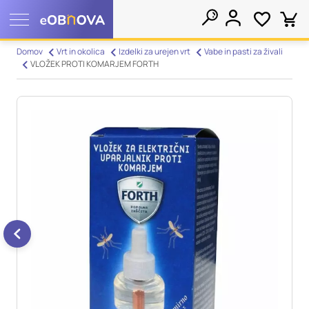
Nastavitve piškotkov
Domov
Vrt in okolica
Izdelki za urejen vrt
Vabe in pasti za živali
VLOŽEK PROTI KOMARJEM FORTH
Išči
Vaša zasebnost
Ko obiščete katero koli spletno mesto, mesto lahko shrani ali
pridobi informacije iz vašega brskalnika, večinoma v obliki
piškotkov. Te informacije se lahko navezujejo na vas, vaše
nastavitve, vašo napravo ali pa skrbijo, da vaše spletno mesto
deluje v skladu z vašimi pričakovanji. Te informacije običajno
ne razkrivajo neposredno vaše identitete, vendar vam lahko
zagotovijo bolj prilagojeno spletno uporabniško izkušnjo.
Nekatere vrste piškotkov lahko zavrnete. Klikajte različna
imena kategorij, da si ogledate več informacij in spremenite
privzete nastavitve. Blokiranje določenih vrst piškotkov vpliva
na vašo uporabo tega spletnega mesta in naše storitve.
Več
informacij
Obvezni piškotki
Vedno aktivni