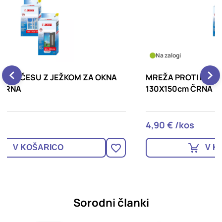
Na zalogi
MREŽA PROTI MRČESU Z JEŽKOM ZA OKNA
M
130X150cm ČRNA
V
4,90 € /kos
1
V KOŠARICO
Sorodni članki