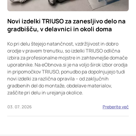
Novi izdelki TRIUSO za zanesljivo delo na
gradbišču, v delavnici in okoli doma
Ko pri delu štejejo natančnost, vzdržljivost in dobro
orodje v pravem trenutku, so izdelki TRIUSO odlična
izbira za profesionalne mojstre in zahtevnejše domače
uporabnike. Na eObnova.si je na voljo širok izbor orodja
in pripomočkov TRIUSO, ponudbo pa dopolnjujejo tudi
novi izdelki za različna opravila – od zaključnih
gradbenih del do montaže, obdelave materialov,
zaščite pri delu in urejanja okolice.
03. 07. 2026
Preberite več