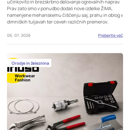
učinkovito in brezskrbno delovanje ogrevalnih naprav.
Prav zato smo v ponudbo dodali nove izdelke ŽIMA,
namenjene mehanskemu čiščenju saj, prahu in oblog v
dimniških tuljavah ter ceveh različnih premerov.
06. 07. 2026
Preberite več
Orodje in železnina