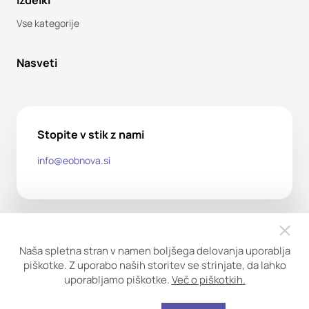
Izdelki
Vse kategorije
Nasveti
Stopite v stik z nami
info@eobnova.si
Naša spletna stran v namen boljšega delovanja uporablja
piškotke. Z uporabo naših storitev se strinjate, da lahko
uporabljamo piškotke.
Več o piškotkih.
Copyright ©2026. Obnova trgovina d.o.o. Vse pravice