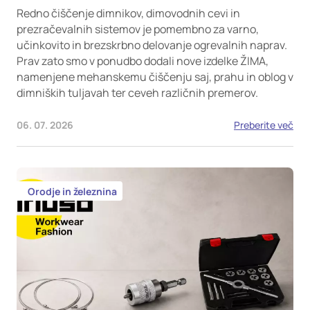
Redno čiščenje dimnikov, dimovodnih cevi in
prezračevalnih sistemov je pomembno za varno,
učinkovito in brezskrbno delovanje ogrevalnih naprav.
Prav zato smo v ponudbo dodali nove izdelke ŽIMA,
namenjene mehanskemu čiščenju saj, prahu in oblog v
dimniških tuljavah ter ceveh različnih premerov.
06. 07. 2026
Preberite več
Orodje in železnina