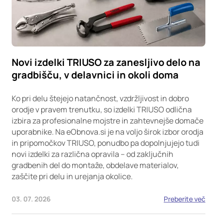
Novi izdelki TRIUSO za zanesljivo delo na
gradbišču, v delavnici in okoli doma
Ko pri delu štejejo natančnost, vzdržljivost in dobro
orodje v pravem trenutku, so izdelki TRIUSO odlična
izbira za profesionalne mojstre in zahtevnejše domače
uporabnike. Na eObnova.si je na voljo širok izbor orodja
in pripomočkov TRIUSO, ponudbo pa dopolnjujejo tudi
novi izdelki za različna opravila – od zaključnih
gradbenih del do montaže, obdelave materialov,
zaščite pri delu in urejanja okolice.
03. 07. 2026
Preberite več