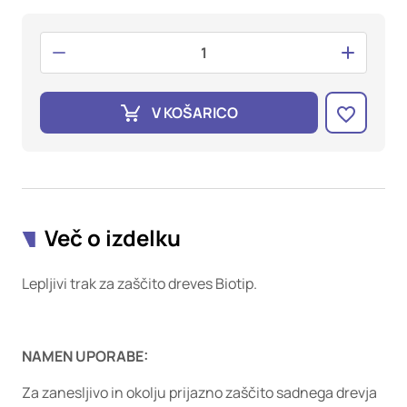
oglaševalska podjetja jih lahko uporabljajo za izdelavo profila
vaših interesov, ki ga nato uporabijo za prikazovanje ustreznih
oglasov na drugih spletnih mestih. Pri delu uporabljajo
edinstveno prepoznavanje vašega brskalnika in naprave. Če
zavrnete uporabo teh piškotkov, ne boste deležni našega
ciljnega spletnega oglaševanja.
V KOŠARICO
Potrdi moje izbire
DOVOLI VSE
Več o izdelku
Lepljivi trak za zaščito dreves Biotip.
NAMEN UPORABE:
Za zanesljivo in okolju prijazno zaščito sadnega drevja