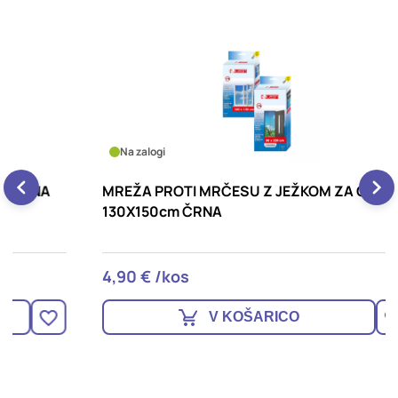
Na zalogi
MREŽA PROTI MRČESU Z JEŽKOM ZA OKNA
M
130X150cm ČRNA
V
4,90 € /kos
1
V KOŠARICO