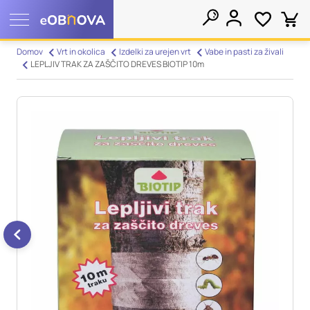
Nastavitve piškotkov
Domov
Vrt in okolica
Izdelki za urejen vrt
Vabe in pasti za živali
LEPLJIV TRAK ZA ZAŠČITO DREVES BIOTIP 10m
Išči
Vaša zasebnost
Ko obiščete katero koli spletno mesto, mesto lahko shrani ali
pridobi informacije iz vašega brskalnika, večinoma v obliki
piškotkov. Te informacije se lahko navezujejo na vas, vaše
nastavitve, vašo napravo ali pa skrbijo, da vaše spletno mesto
deluje v skladu z vašimi pričakovanji. Te informacije običajno
ne razkrivajo neposredno vaše identitete, vendar vam lahko
zagotovijo bolj prilagojeno spletno uporabniško izkušnjo.
Nekatere vrste piškotkov lahko zavrnete. Klikajte različna
imena kategorij, da si ogledate več informacij in spremenite
privzete nastavitve. Blokiranje določenih vrst piškotkov vpliva
na vašo uporabo tega spletnega mesta in naše storitve.
Več
informacij
Obvezni piškotki
Vedno aktivni