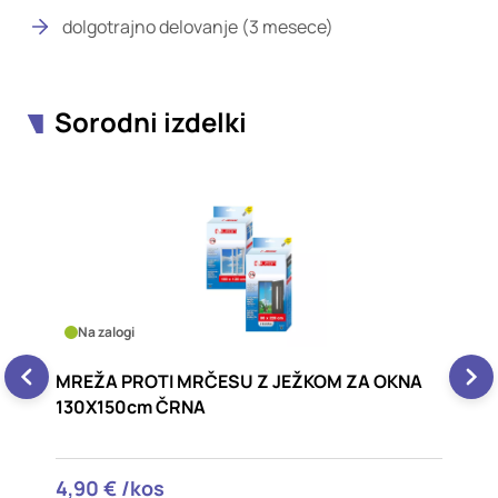
dolgotrajno delovanje (3 mesece)
Sorodni izdelki
Na zalogi
Na 
MREŽA PROTI MRČESU Z JEŽKOM ZA OKNA
MRE
130X150cm ČRNA
VRA
4,90 € /kos
17,6