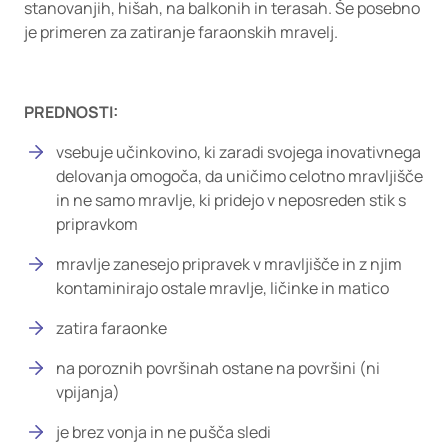
stanovanjih, hišah, na balkonih in terasah. Še posebno
je primeren za zatiranje faraonskih mravelj.
PREDNOSTI:
vsebuje učinkovino, ki zaradi svojega inovativnega
delovanja omogoča, da uničimo celotno mravljišče
in ne samo mravlje, ki pridejo v neposreden stik s
pripravkom
mravlje zanesejo pripravek v mravljišče in z njim
kontaminirajo ostale mravlje, ličinke in matico
zatira faraonke
na poroznih površinah ostane na površini (ni
vpijanja)
je brez vonja in ne pušča sledi