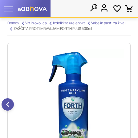
Nastavitve piškotkov
Domov
Vrt in okolica
Izdelki za urejen vrt
Vabe in pasti za živali
ZAŠČITA PROTI MRAVLJAM FORTH PLUS 500ml
Išči
Vaša zasebnost
Ko obiščete katero koli spletno mesto, mesto lahko shrani ali
pridobi informacije iz vašega brskalnika, večinoma v obliki
piškotkov. Te informacije se lahko navezujejo na vas, vaše
nastavitve, vašo napravo ali pa skrbijo, da vaše spletno mesto
deluje v skladu z vašimi pričakovanji. Te informacije običajno
ne razkrivajo neposredno vaše identitete, vendar vam lahko
zagotovijo bolj prilagojeno spletno uporabniško izkušnjo.
Nekatere vrste piškotkov lahko zavrnete. Klikajte različna
imena kategorij, da si ogledate več informacij in spremenite
privzete nastavitve. Blokiranje določenih vrst piškotkov vpliva
na vašo uporabo tega spletnega mesta in naše storitve.
Več
informacij
Obvezni piškotki
Vedno aktivni