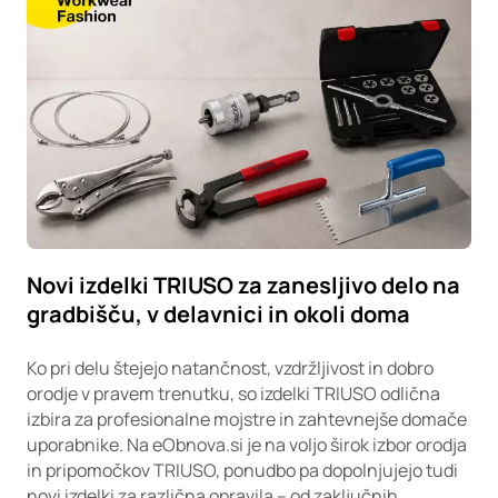
Novi izdelki TRIUSO za zanesljivo delo na
gradbišču, v delavnici in okoli doma
Ko pri delu štejejo natančnost, vzdržljivost in dobro
orodje v pravem trenutku, so izdelki TRIUSO odlična
izbira za profesionalne mojstre in zahtevnejše domače
uporabnike. Na eObnova.si je na voljo širok izbor orodja
in pripomočkov TRIUSO, ponudbo pa dopolnjujejo tudi
novi izdelki za različna opravila – od zaključnih