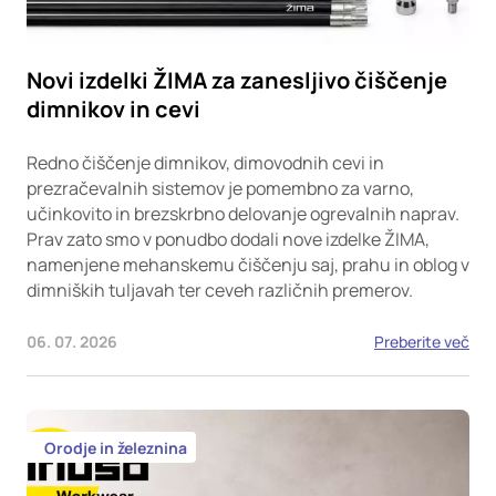
Novi izdelki ŽIMA za zanesljivo čiščenje
dimnikov in cevi
Redno čiščenje dimnikov, dimovodnih cevi in
prezračevalnih sistemov je pomembno za varno,
učinkovito in brezskrbno delovanje ogrevalnih naprav.
Prav zato smo v ponudbo dodali nove izdelke ŽIMA,
namenjene mehanskemu čiščenju saj, prahu in oblog v
dimniških tuljavah ter ceveh različnih premerov.
06. 07. 2026
Preberite več
Orodje in železnina