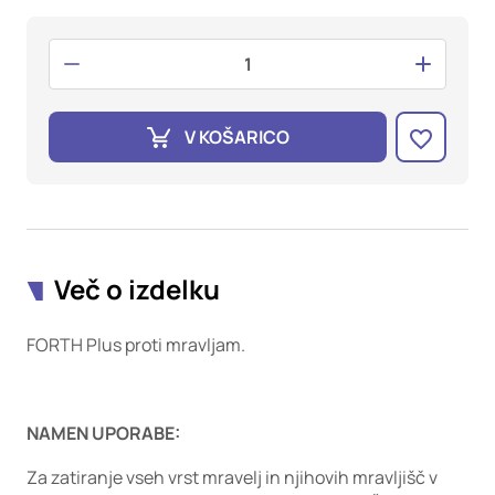
oglaševalska podjetja jih lahko uporabljajo za izdelavo profila
vaših interesov, ki ga nato uporabijo za prikazovanje ustreznih
oglasov na drugih spletnih mestih. Pri delu uporabljajo
edinstveno prepoznavanje vašega brskalnika in naprave. Če
zavrnete uporabo teh piškotkov, ne boste deležni našega
ciljnega spletnega oglaševanja.
V KOŠARICO
Potrdi moje izbire
DOVOLI VSE
Več o izdelku
FORTH Plus proti mravljam.
NAMEN UPORABE:
Za zatiranje vseh vrst mravelj in njihovih mravljišč v