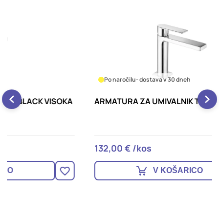
Po naročilu
- dostava v 30 dneh
A
ARMATURA ZA UMIVALNIK TANGO, PAFFONI
A
P
132,00 € /kos
7
V KOŠARICO