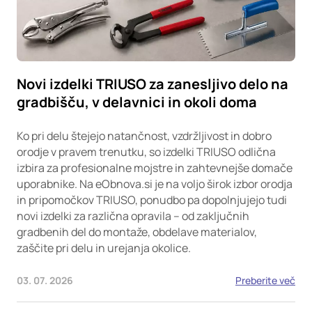
Novi izdelki TRIUSO za zanesljivo delo na
gradbišču, v delavnici in okoli doma
Ko pri delu štejejo natančnost, vzdržljivost in dobro
orodje v pravem trenutku, so izdelki TRIUSO odlična
izbira za profesionalne mojstre in zahtevnejše domače
uporabnike. Na eObnova.si je na voljo širok izbor orodja
in pripomočkov TRIUSO, ponudbo pa dopolnjujejo tudi
novi izdelki za različna opravila – od zaključnih
gradbenih del do montaže, obdelave materialov,
zaščite pri delu in urejanja okolice.
03. 07. 2026
Preberite več