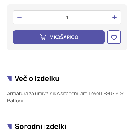
oglaševalska podjetja jih lahko uporabljajo za izdelavo profila
vaših interesov, ki ga nato uporabijo za prikazovanje ustreznih
oglasov na drugih spletnih mestih. Pri delu uporabljajo
edinstveno prepoznavanje vašega brskalnika in naprave. Če
zavrnete uporabo teh piškotkov, ne boste deležni našega
ciljnega spletnega oglaševanja.
V KOŠARICO
Potrdi moje izbire
DOVOLI VSE
Več o izdelku
Armatura za umivalnik s sifonom, art. Level LES075CR,
Paffoni.
Sorodni izdelki