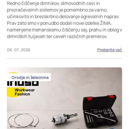
Redno čiščenje dimnikov, dimovodnih cevi in
prezračevalnih sistemov je pomembno za varno,
učinkovito in brezskrbno delovanje ogrevalnih naprav.
Prav zato smo v ponudbo dodali nove izdelke ŽIMA,
namenjene mehanskemu čiščenju saj, prahu in oblog v
dimniških tuljavah ter ceveh različnih premerov.
06. 07. 2026
Preberite več
Orodje in železnina