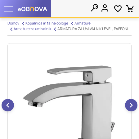
Nastavitve piškotkov
Domov
Kopalnica in talne obloge
Armature
Armature za umivalnik
ARMATURA ZA UMIVALNIK LEVEL, PAFFONI
Išči
Vaša zasebnost
Ko obiščete katero koli spletno mesto, mesto lahko shrani ali
pridobi informacije iz vašega brskalnika, večinoma v obliki
piškotkov. Te informacije se lahko navezujejo na vas, vaše
nastavitve, vašo napravo ali pa skrbijo, da vaše spletno mesto
deluje v skladu z vašimi pričakovanji. Te informacije običajno
ne razkrivajo neposredno vaše identitete, vendar vam lahko
zagotovijo bolj prilagojeno spletno uporabniško izkušnjo.
Nekatere vrste piškotkov lahko zavrnete. Klikajte različna
imena kategorij, da si ogledate več informacij in spremenite
privzete nastavitve. Blokiranje določenih vrst piškotkov vpliva
na vašo uporabo tega spletnega mesta in naše storitve.
Več
informacij
Obvezni piškotki
Vedno aktivni