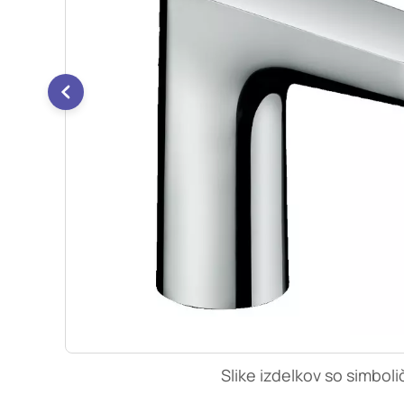
so nastavljeni samo ko
zasebnosti, prijava al
vas opozori na njih. 
Piškotki za učinkovi
S temi piškotki šteje
našega spletnega mest
opazujemo, kako se obi
anonimni. Če uporabo 
Piškotki za ciljno u
Te piškotke nastavijo 
izdelavo profila vaših
mestih. Pri delu upor
uporabo teh piškotkov
Slike izdelkov so simboli