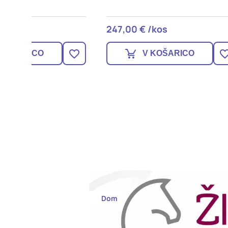
247,00 € /kos
182,0
V KOŠARICO
Dom