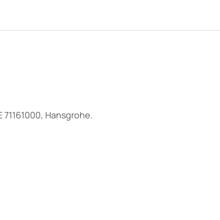
s E 71161000, Hansgrohe.