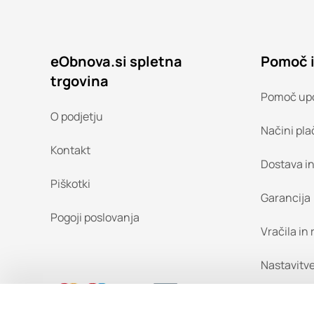
eObnova.si spletna
Pomoč 
trgovina
Pomoč up
O podjetju
Načini pla
Kontakt
Dostava i
Piškotki
Garancija
Pogoji poslovanja
Vračila in
Nastavitve