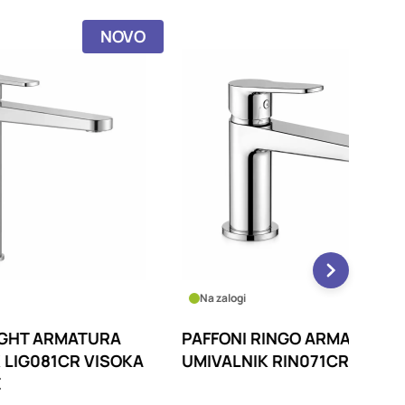
NOVO
NOVO
Na zalogi
Na zalo
URA
PAFFONI RINGO ARMATURA
PAFFO
ISOKA
UMIVALNIK RIN071CR
UMIVA
SIFON