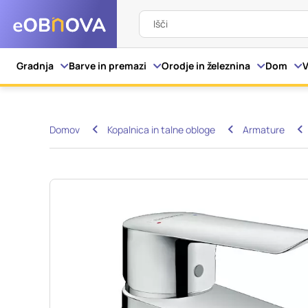
Išči
Nastavitve piškot
Gradnja
Barve in premazi
Orodje in železnina
Dom
V
Vaša zasebnost
Domov
Kopalnica in talne obloge
Armature
Ko obiščete katero kol
večinoma v obliki pišk
pa skrbijo, da vaše sp
razkrivajo neposredno
izkušnjo. Nekatere vrs
informacij in spremen
tega spletnega mesta 
Obvezni piškotki
Ti piškotki so nujni z