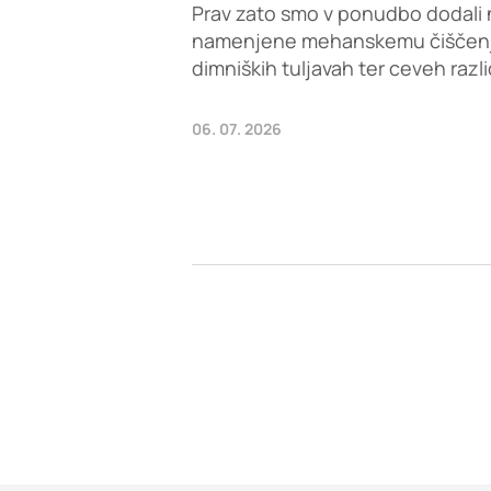
Prav zato smo v ponudbo dodali 
namenjene mehanskemu čiščenju 
dimniških tuljavah ter ceveh razl
06. 07. 2026