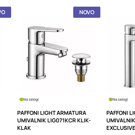
NOVO
logi
Na zalogi
ONI LIGHT ARMATURA
PAFFONI LIGHT ARMAT
LNIK LIG071KCR KLIK-
UMIVALNIK LIG081CR V
EXCLUSIVE