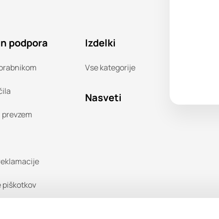
in podpora
Izdelki
orabnikom
Vse kategorije
čila
Nasveti
n prevzem
 reklamacije
 piškotkov