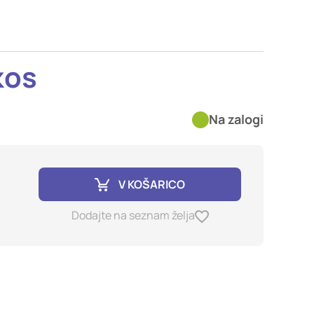
imer nastavitev
blokira te piškotke ali
kos
kovitost delovanja
Na zalogi
jubljena, in
birajo, so združeni in
e spletno mesto.
V KOŠARICO
ih lahko uporabljajo za
Dodajte na seznam želja
sov na drugih spletnih
e. Če zavrnete