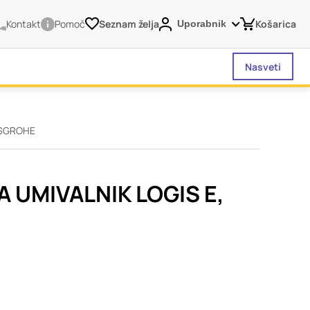
Kontakt
Pomoč
Seznam želja
Košarica
Uporabnik
Nasveti
NSGROHE
vašega brskalnika,
tve, vašo napravo ali
je običajno ne
 UMIVALNIK LOGIS E,
o spletno uporabniško
 da si ogledate več
liva na vašo uporabo
Vedno aktivni
 izklopiti. Običajno