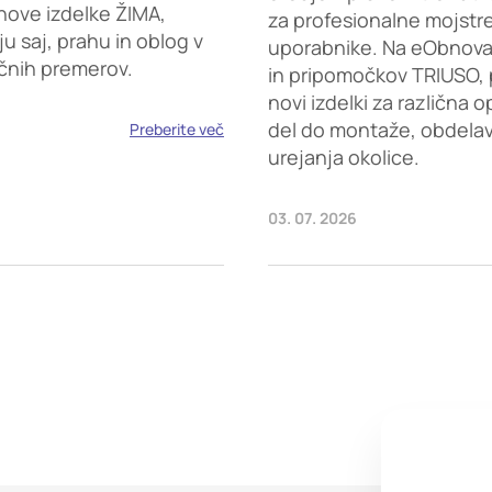
nove izdelke ŽIMA,
za profesionalne mojstr
saj, prahu in oblog v
uporabnike. Na eObnova.s
ičnih premerov.
in pripomočkov TRIUSO, 
novi izdelki za različna 
del do montaže, obdelave
Preberite več
urejanja okolice.
03. 07. 2026