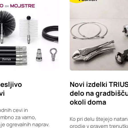
esljivo
Novi izdelki TRIU
vi
delo na gradbišču,
okoli doma
dnih cevi in
embno za varno,
Ko pri delu štejejo natan
je ogrevalnih naprav.
orodje v pravem trenutku