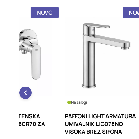
NOVO
NOVO
Na zalogi
Na za
KA
PAFFONI LIGHT ARMATURA
PAFF
0 ZA
UMIVALNIK LIG078NO
UMIVA
VISOKA BREZ SIFONA
KLAK