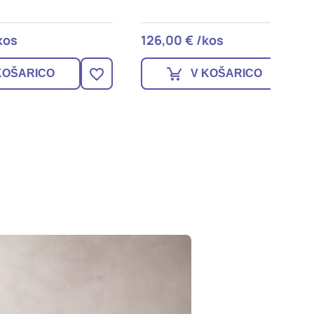
126,00 € /kos
143,00
V KOŠARICO