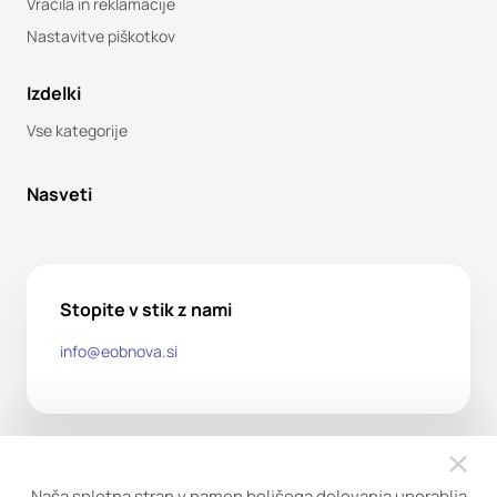
Vračila in reklamacije
Nastavitve piškotkov
Izdelki
Vse kategorije
Nasveti
Stopite v stik z nami
info@eobnova.si
Naša spletna stran v namen boljšega delovanja uporablja