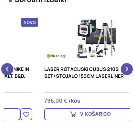
OVO
Na zalogi
LASER ROTACIJSKI CUBUS 210S
S
SET+STOJALO 150CM LASERLINER
L
796,00 € /kos
9
V KOŠARICO