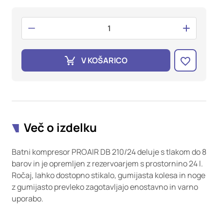
oglaševalska podjetja jih lahko uporabljajo za izdelavo profila
vaših interesov, ki ga nato uporabijo za prikazovanje ustreznih
oglasov na drugih spletnih mestih. Pri delu uporabljajo
edinstveno prepoznavanje vašega brskalnika in naprave. Če
zavrnete uporabo teh piškotkov, ne boste deležni našega
ciljnega spletnega oglaševanja.
V KOŠARICO
Potrdi moje izbire
DOVOLI VSE
Več o izdelku
Batni kompresor PROAIR DB 210/24 deluje s tlakom do 8
barov in je opremljen z rezervoarjem s prostornino 24 l.
Ročaj, lahko dostopno stikalo, gumijasta kolesa in noge
z gumijasto prevleko zagotavljajo enostavno in varno
uporabo.