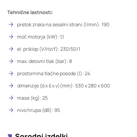
Tehnične lastnosti:
pretok zraka na sesalni strani (l/min): 190
moč motorja (kW): 1,1
el. priklop (V/Hz/f): 230/50/1
max. delovni tlak (bar): 8
prostornina tlačne posode (l): 24
dimenzije (d x š x v)(mm): 530 x 280 x 600
masa (kg): 25
nivo hrupa (dB): 95
Sorodni izdelki