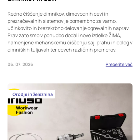
Redno čiščenje dimnikov, dimovodnih cevi in
prezračevalnih sistemov je pomembno za varno,
učinkovito in brezskrbno delovanje ogrevalnih naprav.
Prav zato smo v ponudbo dodali nove izdelke ŽIMA,
namenjene mehanskemu čiščenju saj, prahu in oblog v
dimniških tuljavah ter ceveh različnih premerov.
06. 07. 2026
Preberite več
Orodje in železnina