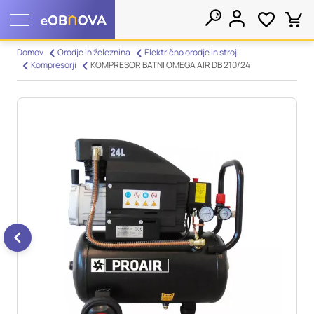
Nastavitve piškotkov
Domov
Orodje in železnina
Električno orodje in stroji
Kompresorji
KOMPRESOR BATNI OMEGA AIR DB 210/24
Išči
Vaša zasebnost
Ko obiščete katero koli spletno mesto, mesto lahko shrani ali
pridobi informacije iz vašega brskalnika, večinoma v obliki
piškotkov. Te informacije se lahko navezujejo na vas, vaše
nastavitve, vašo napravo ali pa skrbijo, da vaše spletno mesto
deluje v skladu z vašimi pričakovanji. Te informacije običajno
ne razkrivajo neposredno vaše identitete, vendar vam lahko
zagotovijo bolj prilagojeno spletno uporabniško izkušnjo.
Nekatere vrste piškotkov lahko zavrnete. Klikajte različna
imena kategorij, da si ogledate več informacij in spremenite
privzete nastavitve. Blokiranje določenih vrst piškotkov vpliva
na vašo uporabo tega spletnega mesta in naše storitve.
Več
informacij
Obvezni piškotki
Vedno aktivni