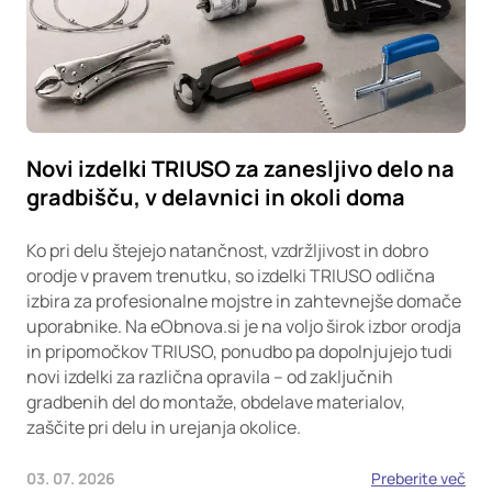
Novi izdelki TRIUSO za zanesljivo delo na
gradbišču, v delavnici in okoli doma
Ko pri delu štejejo natančnost, vzdržljivost in dobro
orodje v pravem trenutku, so izdelki TRIUSO odlična
izbira za profesionalne mojstre in zahtevnejše domače
uporabnike. Na eObnova.si je na voljo širok izbor orodja
in pripomočkov TRIUSO, ponudbo pa dopolnjujejo tudi
novi izdelki za različna opravila – od zaključnih
gradbenih del do montaže, obdelave materialov,
zaščite pri delu in urejanja okolice.
03. 07. 2026
Preberite več