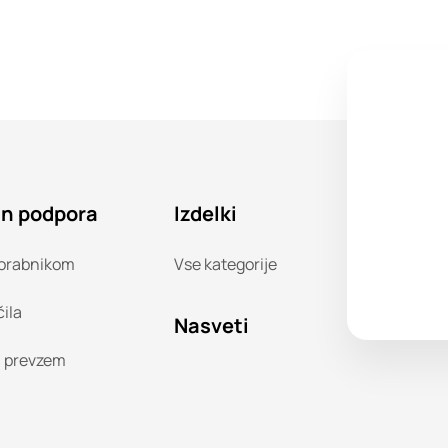
in podpora
Izdelki
orabnikom
Vse kategorije
čila
Nasveti
n prevzem