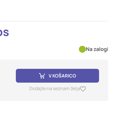
imer nastavitev
blokira te piškotke ali
os
kovitost delovanja
Na zalogi
jubljena, in
birajo, so združeni in
e spletno mesto.
V KOŠARICO
ih lahko uporabljajo za
Dodajte na seznam želja
sov na drugih spletnih
e. Če zavrnete