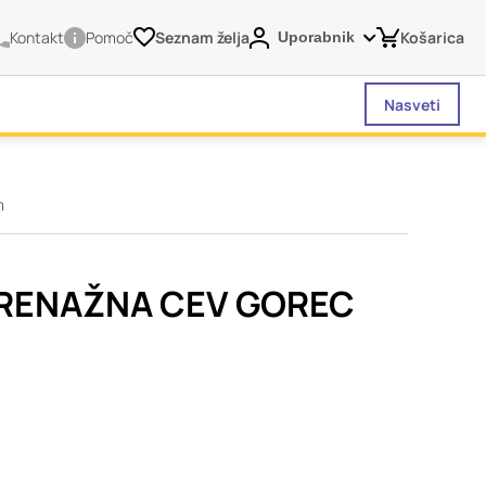
Kontakt
Pomoč
Seznam želja
Košarica
Uporabnik
Nasveti
m
vašega brskalnika,
tve, vašo napravo ali
je običajno ne
RENAŽNA CEV GOREC
o spletno uporabniško
 da si ogledate več
liva na vašo uporabo
Vedno aktivni
 izklopiti. Običajno