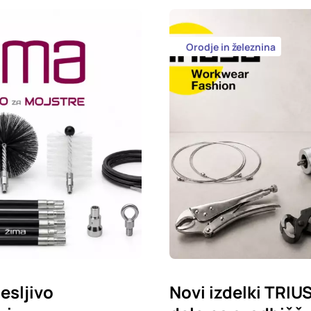
Orodje in železnina
esljivo
Novi izdelki TRIU