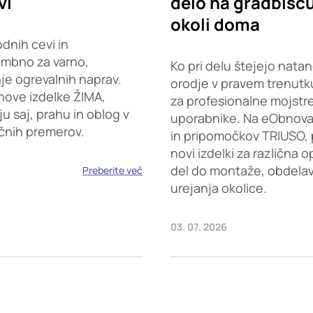
vi
delo na gradbišču,
okoli doma
dnih cevi in
embno za varno,
Ko pri delu štejejo natan
je ogrevalnih naprav.
orodje v pravem trenutku
nove izdelke ŽIMA,
za profesionalne mojstr
saj, prahu in oblog v
uporabnike. Na eObnova.s
ičnih premerov.
in pripomočkov TRIUSO, 
novi izdelki za različna 
del do montaže, obdelave
Preberite več
urejanja okolice.
03. 07. 2026