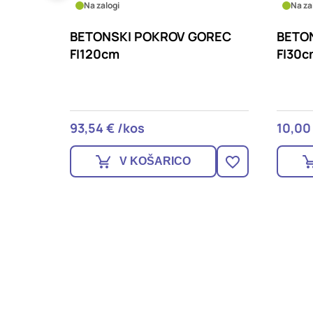
Na zalogi
Na za
OREC
BETONSKI POKROV GOREC
BETO
FI30cm
FI40
10,00 € /kos
14,36 
V KOŠARICO