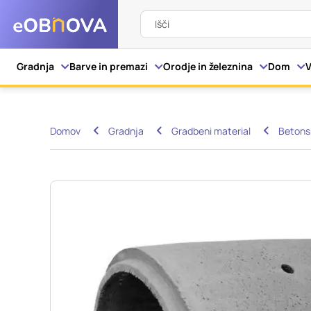
Išči
Nastavitve piškot
Gradnja
Barve in premazi
Orodje in železnina
Dom
V
Vaša zasebnost
Domov
Gradnja
Gradbeni material
Betonsk
Ko obiščete katero kol
večinoma v obliki pišk
pa skrbijo, da vaše sp
razkrivajo neposredno
izkušnjo. Nekatere vrs
informacij in spremen
tega spletnega mesta 
Obvezni piškotki
Ti piškotki so nujni z