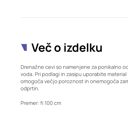
Potrdi moje izbire
Več o izdelku
Drenažne cevi so namenjene za ponikalno o
voda. Pri podlagi in zasipu uporabite material v
omogoča večjo poroznost in onemogoča zam
odprtin.
Premer: fi 100 cm