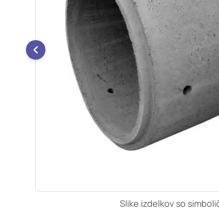
so nastavljeni samo ko
zasebnosti, prijava al
vas opozori na njih. 
Piškotki za učinkovi
S temi piškotki šteje
našega spletnega mest
opazujemo, kako se obi
anonimni. Če uporabo 
Piškotki za ciljno u
Te piškotke nastavijo 
izdelavo profila vaših
mestih. Pri delu upor
uporabo teh piškotkov
Slike izdelkov so simboli