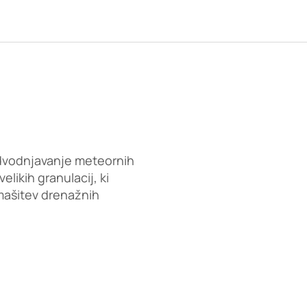
dvodnjavanje meteornih
elikih granulacij, ki
ašitev drenažnih