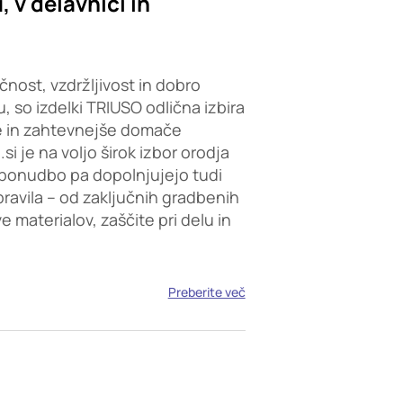
 v delavnici in
čnost, vzdržljivost in dobro
, so izdelki TRIUSO odlična izbira
e in zahtevnejše domače
i je na voljo širok izbor orodja
ponudbo pa dopolnjujejo tudi
opravila – od zaključnih gradbenih
 materialov, zaščite pri delu in
Preberite več