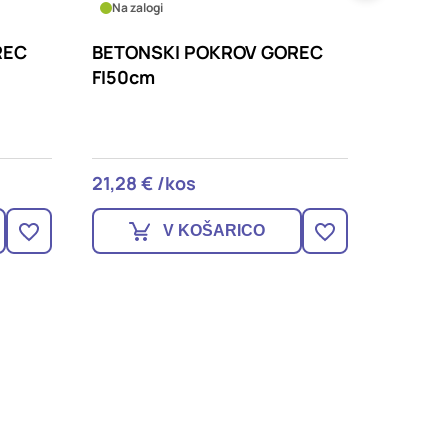
Na zalogi
Na zalo
REC
BETONSKI POKROV GOREC
BETON
FI60cm
FI80c
30,06 € /kos
53,01 
V KOŠARICO