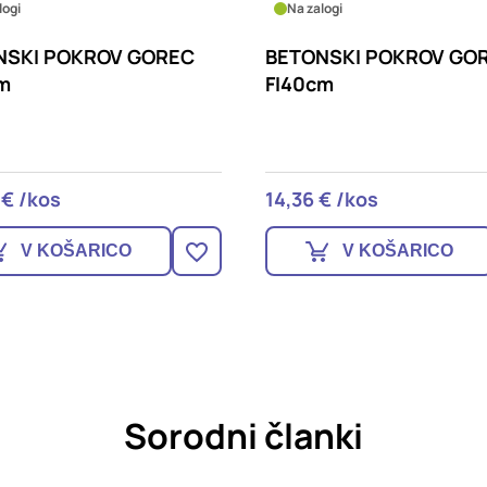
logi
Na zalogi
NSKI POKROV GOREC
BETONSKI POKROV GO
cm
FI50cm
€ /kos
21,28 € /kos
V KOŠARICO
V KOŠARICO
Sorodni članki