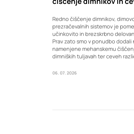
čiščenje dimnikov in ce
Redno čiščenje dimnikov, dimovo
prezračevalnih sistemov je pom
učinkovito in brezskrbno delovan
Prav zato smo v ponudbo dodali 
namenjene mehanskemu čiščenju 
dimniških tuljavah ter ceveh razl
06. 07. 2026