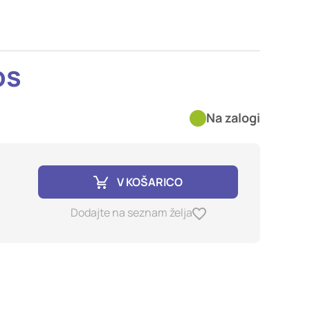
imer nastavitev
blokira te piškotke ali
os
kovitost delovanja
Na zalogi
jubljena, in
birajo, so združeni in
e spletno mesto.
V KOŠARICO
ih lahko uporabljajo za
Dodajte na seznam želja
sov na drugih spletnih
e. Če zavrnete