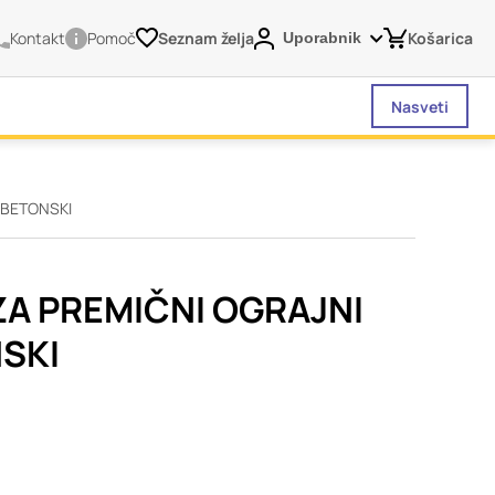
Kontakt
Pomoč
Seznam želja
Košarica
Uporabnik
Nasveti
 BETONSKI
vašega brskalnika,
tve, vašo napravo ali
je običajno ne
A PREMIČNI OGRAJNI
o spletno uporabniško
SKI
 da si ogledate več
liva na vašo uporabo
Vedno aktivni
 izklopiti. Običajno