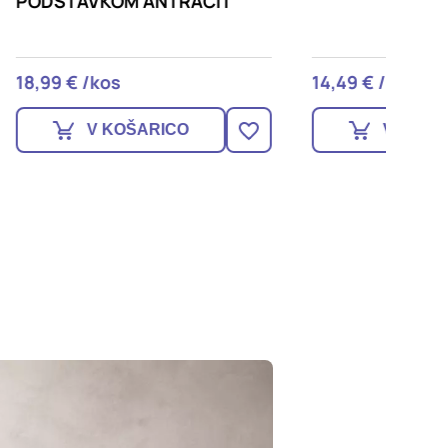
IT
250cm
14,49 € /kpl
38,90 
V KOŠARICO