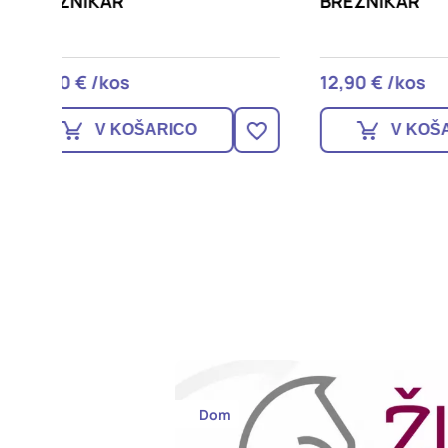
BREZNIKAR
130C
12,90 € /kos
42,90
V KOŠARICO
Dom