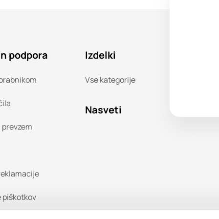
in podpora
Izdelki
orabnikom
Vse kategorije
čila
Nasveti
n prevzem
 reklamacije
 piškotkov