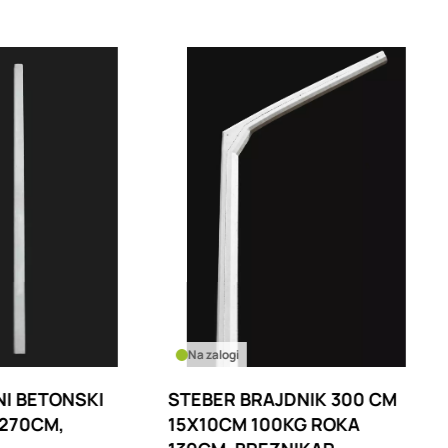
logi
Na zalogi
ER BRAJDNIK 300 CM
STEBER ZA OGRAJNI P
0CM 100KG ROKA
ECO M 120cm S