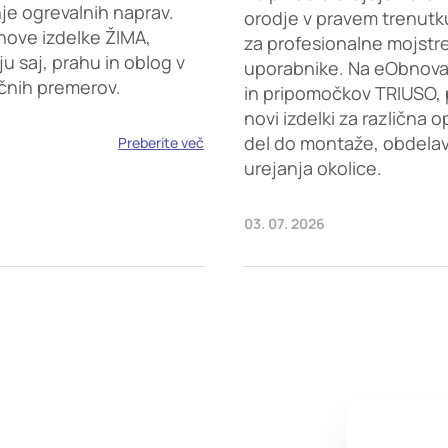
je ogrevalnih naprav.
orodje v pravem trenutku
nove izdelke ŽIMA,
za profesionalne mojstr
saj, prahu in oblog v
uporabnike. Na eObnova.s
ičnih premerov.
in pripomočkov TRIUSO, 
novi izdelki za različna 
del do montaže, obdelave
Preberite več
urejanja okolice.
03. 07. 2026