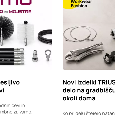
esljivo
Novi izdelki TRIU
vi
delo na gradbišču,
okoli doma
dnih cevi in
embno za varno,
Ko pri delu štejejo natan