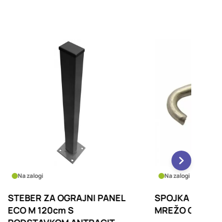
Na zalogi
Po nar
ANEL
SPOJKA INOX ZA OGRAJNO
STEBE
MREŽO QUICKFIX
OGRAJ