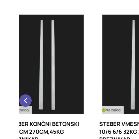
Na zalogi
Na za
NSKI
STEBER VMESNI BETONSKI
STEB
10/6 6/6 32KG 270CM,
15X1