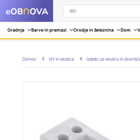
Išči
Nastavitve piškot
Gradnja
Barve in premazi
Orodje in železnina
Dom
V
Vaša zasebnost
Domov
Vrt in okolica
Izdelki za okolico in dvorišč
Ko obiščete katero kol
večinoma v obliki pišk
pa skrbijo, da vaše sp
razkrivajo neposredno
izkušnjo. Nekatere vrs
informacij in spremen
tega spletnega mesta 
Obvezni piškotki
Ti piškotki so nujni z