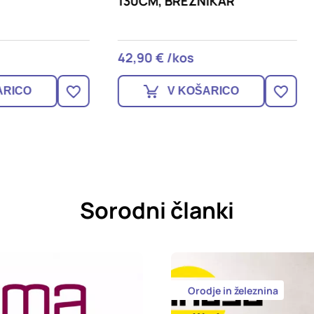
M, BREZNIKAR
PODSTAVKOM ANTRAC
 € /kos
18,99 € /kos
V KOŠARICO
V KOŠARICO
Sorodni članki
Orodje in železnina