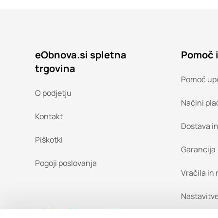
eObnova.si spletna
Pomoč 
trgovina
Pomoč up
O podjetju
Načini pla
Kontakt
Dostava i
Piškotki
Garancija
Pogoji poslovanja
Vračila in
Nastavitve