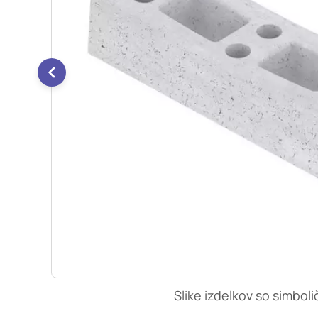
so nastavljeni samo ko
zasebnosti, prijava al
vas opozori na njih. 
Piškotki za učinkovi
S temi piškotki šteje
našega spletnega mest
opazujemo, kako se obi
anonimni. Če uporabo 
Piškotki za ciljno u
Te piškotke nastavijo 
izdelavo profila vaših
mestih. Pri delu upor
uporabo teh piškotkov
Slike izdelkov so simboli