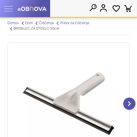
Nastavitve piškotkov
Domov
Dom
Čiščenje
Pribor za čiščenje
BRISALEC ZA STEKLO 30cm
Išči
Vaša zasebnost
Ko obiščete katero koli spletno mesto, mesto lahko shrani ali
pridobi informacije iz vašega brskalnika, večinoma v obliki
piškotkov. Te informacije se lahko navezujejo na vas, vaše
nastavitve, vašo napravo ali pa skrbijo, da vaše spletno mesto
deluje v skladu z vašimi pričakovanji. Te informacije običajno
ne razkrivajo neposredno vaše identitete, vendar vam lahko
zagotovijo bolj prilagojeno spletno uporabniško izkušnjo.
Nekatere vrste piškotkov lahko zavrnete. Klikajte različna
imena kategorij, da si ogledate več informacij in spremenite
privzete nastavitve. Blokiranje določenih vrst piškotkov vpliva
na vašo uporabo tega spletnega mesta in naše storitve.
Več
informacij
Obvezni piškotki
Vedno aktivni