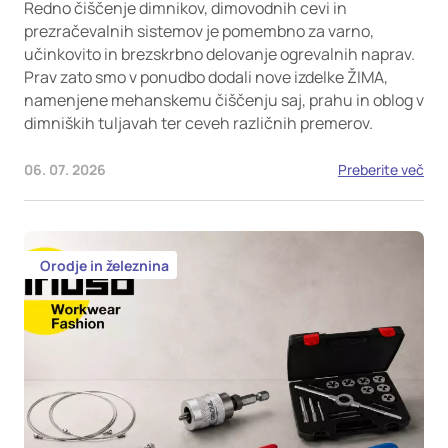
Redno čiščenje dimnikov, dimovodnih cevi in
prezračevalnih sistemov je pomembno za varno,
učinkovito in brezskrbno delovanje ogrevalnih naprav.
Prav zato smo v ponudbo dodali nove izdelke ŽIMA,
namenjene mehanskemu čiščenju saj, prahu in oblog v
dimniških tuljavah ter ceveh različnih premerov.
06. 07. 2026
Preberite več
Orodje in železnina