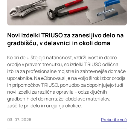
Novi izdelki TRIUSO za zanesljivo delo na
gradbišču, v delavnici in okoli doma
Ko pri delu štejejo natančnost, vzdržljivost in dobro
orodje v pravem trenutku, so izdelki TRIUSO odlična
izbira za profesionalne mojstre in zahtevnejše domače
uporabnike. Na eObnova.si je na voljo širok izbor orodja
in pripomočkov TRIUSO, ponudbo pa dopolnjujejo tudi
novi izdelki za različna opravila – od zaključnih
gradbenih del do montaže, obdelave materialov,
zaščite pri delu in urejanja okolice.
03. 07. 2026
Preberite več