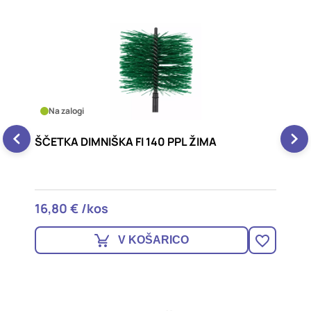
Na zalogi
ŠČETKA DIMNIŠKA FI 140 PPL ŽIMA
Š
16,80 € /kos
1
V KOŠARICO