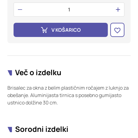
oglaševalska podjetja jih lahko uporabljajo za izdelavo profila
vaših interesov, ki ga nato uporabijo za prikazovanje ustreznih
oglasov na drugih spletnih mestih. Pri delu uporabljajo
edinstveno prepoznavanje vašega brskalnika in naprave. Če
zavrnete uporabo teh piškotkov, ne boste deležni našega
V KOŠARICO
ciljnega spletnega oglaševanja.
Potrdi moje izbire
DOVOLI VSE
Več o izdelku
Brisalec za okna z belim plastičnim ročajem z luknjo za
obešanje. Aluminijasta tirnica s posebno gumijasto
ustnico dolžine 30 cm.
Sorodni izdelki