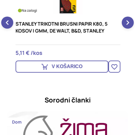
Na zalogi
STANLEY TRIKOTNI BRUSNI PAPIR K80, 5
S
KOSOV | GMM, DE WALT, B&D, STANLEY
K
5,11 € /kos
5
V KOŠARICO
Sorodni članki
Dom