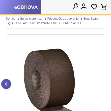
Nastavitve piškotkov
Domov
Barve in premazi
Pripomočki za barvanje
Brusni papir
BRUSNI PAPIR K120 120mm MEHKO BRUSNO PLATNO
Išči
Vaša zasebnost
Ko obiščete katero koli spletno mesto, mesto lahko shrani ali
pridobi informacije iz vašega brskalnika, večinoma v obliki
piškotkov. Te informacije se lahko navezujejo na vas, vaše
nastavitve, vašo napravo ali pa skrbijo, da vaše spletno mesto
deluje v skladu z vašimi pričakovanji. Te informacije običajno
ne razkrivajo neposredno vaše identitete, vendar vam lahko
zagotovijo bolj prilagojeno spletno uporabniško izkušnjo.
Nekatere vrste piškotkov lahko zavrnete. Klikajte različna
imena kategorij, da si ogledate več informacij in spremenite
privzete nastavitve. Blokiranje določenih vrst piškotkov vpliva
na vašo uporabo tega spletnega mesta in naše storitve.
Več
informacij
Obvezni piškotki
Vedno aktivni