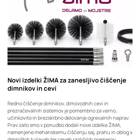
Novi izdelki ŽIMA za zanesljivo čiščenje
dimnikov in cevi
Redno čiščenje dimnikov, dimovodnih cevi in
prezračevalnih sistemov je pomembno za varno,
učinkovito in brezskrbno delovanje ogrevalnih naprav.
Prav zato smo v ponudbo dodali nove izdelke ŽIMA,
namenjene mehanskemu čiščenju saj, prahu in oblog v
dimniških tuljavah ter ceveh različnih premerov.