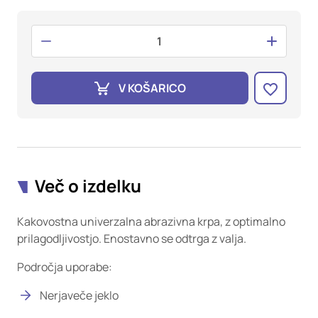
oglaševalska podjetja jih lahko uporabljajo za izdelavo profila
vaših interesov, ki ga nato uporabijo za prikazovanje ustreznih
oglasov na drugih spletnih mestih. Pri delu uporabljajo
edinstveno prepoznavanje vašega brskalnika in naprave. Če
zavrnete uporabo teh piškotkov, ne boste deležni našega
ciljnega spletnega oglaševanja.
V KOŠARICO
Potrdi moje izbire
DOVOLI VSE
Več o izdelku
Kakovostna univerzalna abrazivna krpa, z optimalno
prilagodljivostjo. Enostavno se odtrga z valja.
Področja uporabe:
Nerjaveče jeklo