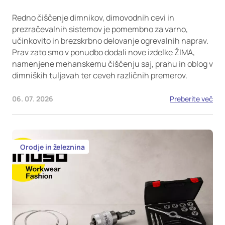
Redno čiščenje dimnikov, dimovodnih cevi in
prezračevalnih sistemov je pomembno za varno,
učinkovito in brezskrbno delovanje ogrevalnih naprav.
Prav zato smo v ponudbo dodali nove izdelke ŽIMA,
namenjene mehanskemu čiščenju saj, prahu in oblog v
dimniških tuljavah ter ceveh različnih premerov.
06. 07. 2026
Preberite več
Orodje in železnina