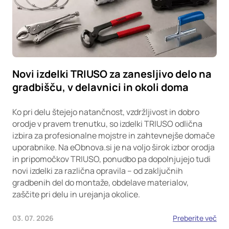
Novi izdelki TRIUSO za zanesljivo delo na
gradbišču, v delavnici in okoli doma
Ko pri delu štejejo natančnost, vzdržljivost in dobro
orodje v pravem trenutku, so izdelki TRIUSO odlična
izbira za profesionalne mojstre in zahtevnejše domače
uporabnike. Na eObnova.si je na voljo širok izbor orodja
in pripomočkov TRIUSO, ponudbo pa dopolnjujejo tudi
novi izdelki za različna opravila – od zaključnih
gradbenih del do montaže, obdelave materialov,
zaščite pri delu in urejanja okolice.
03. 07. 2026
Preberite več