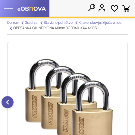
Nastavitve piškotkov
Domov
Gradnja
Stavbno pohištvo
Kljuke, okovje, ključavnice
OBEŠANKA CILINDRIČNA 40mm BC9040-KA4 4KOS
Išči
Vaša zasebnost
Ko obiščete katero koli spletno mesto, mesto lahko shrani ali
pridobi informacije iz vašega brskalnika, večinoma v obliki
piškotkov. Te informacije se lahko navezujejo na vas, vaše
nastavitve, vašo napravo ali pa skrbijo, da vaše spletno mesto
deluje v skladu z vašimi pričakovanji. Te informacije običajno
ne razkrivajo neposredno vaše identitete, vendar vam lahko
zagotovijo bolj prilagojeno spletno uporabniško izkušnjo.
Nekatere vrste piškotkov lahko zavrnete. Klikajte različna
imena kategorij, da si ogledate več informacij in spremenite
privzete nastavitve. Blokiranje določenih vrst piškotkov vpliva
na vašo uporabo tega spletnega mesta in naše storitve.
Več
informacij
Obvezni piškotki
Vedno aktivni