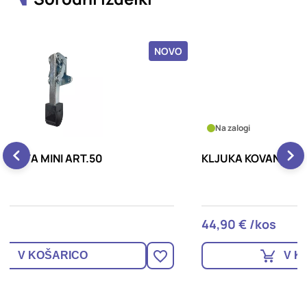
NOVO
NOVO
Na zalogi
KLJUKA KOVANA 302 90MM ID.302.90.PZ
44,90 € /kos
V KOŠARICO