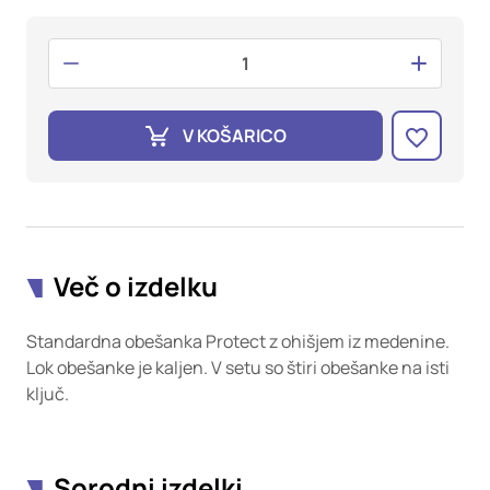
oglaševalska podjetja jih lahko uporabljajo za izdelavo profila
vaših interesov, ki ga nato uporabijo za prikazovanje ustreznih
oglasov na drugih spletnih mestih. Pri delu uporabljajo
edinstveno prepoznavanje vašega brskalnika in naprave. Če
zavrnete uporabo teh piškotkov, ne boste deležni našega
ciljnega spletnega oglaševanja.
V KOŠARICO
Potrdi moje izbire
DOVOLI VSE
Več o izdelku
Standardna obešanka Protect z ohišjem iz medenine.
Lok obešanke je kaljen. V setu so štiri obešanke na isti
ključ.
Sorodni izdelki