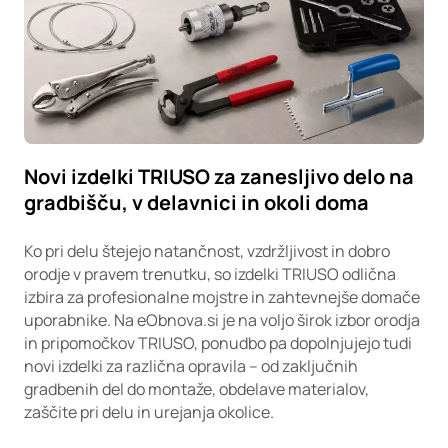
Novi izdelki TRIUSO za zanesljivo delo na
gradbišču, v delavnici in okoli doma
Ko pri delu štejejo natančnost, vzdržljivost in dobro
orodje v pravem trenutku, so izdelki TRIUSO odlična
izbira za profesionalne mojstre in zahtevnejše domače
uporabnike. Na eObnova.si je na voljo širok izbor orodja
in pripomočkov TRIUSO, ponudbo pa dopolnjujejo tudi
novi izdelki za različna opravila – od zaključnih
gradbenih del do montaže, obdelave materialov,
zaščite pri delu in urejanja okolice.