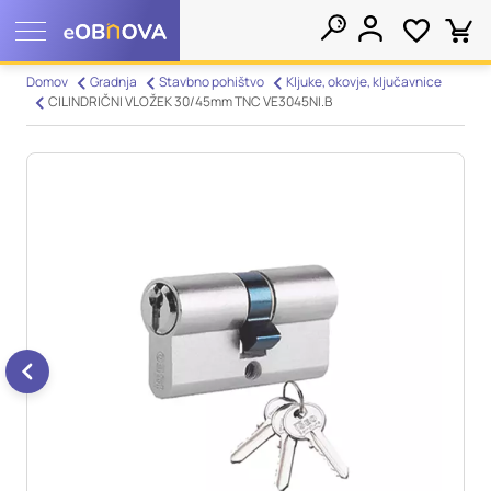
Nastavitve piškotkov
Domov
Gradnja
Stavbno pohištvo
Kljuke, okovje, ključavnice
CILINDRIČNI VLOŽEK 30/45mm TNC VE3045NI.B
Išči
Vaša zasebnost
Ko obiščete katero koli spletno mesto, mesto lahko shrani ali
pridobi informacije iz vašega brskalnika, večinoma v obliki
piškotkov. Te informacije se lahko navezujejo na vas, vaše
nastavitve, vašo napravo ali pa skrbijo, da vaše spletno mesto
deluje v skladu z vašimi pričakovanji. Te informacije običajno
ne razkrivajo neposredno vaše identitete, vendar vam lahko
zagotovijo bolj prilagojeno spletno uporabniško izkušnjo.
Nekatere vrste piškotkov lahko zavrnete. Klikajte različna
imena kategorij, da si ogledate več informacij in spremenite
privzete nastavitve. Blokiranje določenih vrst piškotkov vpliva
na vašo uporabo tega spletnega mesta in naše storitve.
Več
informacij
Obvezni piškotki
Vedno aktivni