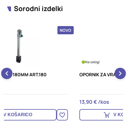
Sorodni izdelki
OVO
NOVO
Na zalogi
OPORNIK ZA VRATA MINI ART.50
K
13,90 € /kos
4
V KOŠARICO