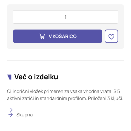
oglaševalska podjetja jih lahko uporabljajo za izdelavo profila
vaših interesov, ki ga nato uporabijo za prikazovanje ustreznih
oglasov na drugih spletnih mestih. Pri delu uporabljajo
edinstveno prepoznavanje vašega brskalnika in naprave. Če
zavrnete uporabo teh piškotkov, ne boste deležni našega
ciljnega spletnega oglaševanja.
V KOŠARICO
Potrdi moje izbire
DOVOLI VSE
Več o izdelku
Cilindrični vložek primeren za vsaka vhodna vrata. S 5
aktivni zatiči in standardnim profilom. Priloženi 3 ključi.
Skupna