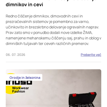
dimnikov in cevi
Redno čiščenje dimnikov, dimovodnih cevi in
prezračevalnih sistemov je pomembno za varno,
učinkovito in brezskrbno delovanje ogrevalnih naprav.
Prav zato smo v ponudbo dodali nove izdelke ŽIMA,
namenjene mehanskemu čiščenju saj, prahu in oblog v
dimniških tuljavah ter ceveh različnih premerov.
06. 07. 2026
Preberite več
Orodje in železnina