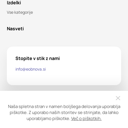
Izdelki
Vse kategorije
Nasveti
Stopite v stik z nami
info@eobnova.si
Naša spletna stran v namen boljšega delovanja uporablja
piškotke. Z uporabo naših storitev se strinjate, da lahko
uporabljamo piškotke.
Več o piškotkih.
Copyright ©2026. Obnova trgovina d.o.o. Vse pravice