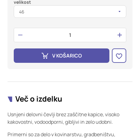
oglaševalska podjetja jih lahko uporabljajo za izdelavo profila
velikost
vaših interesov, ki ga nato uporabijo za prikazovanje ustreznih
46
oglasov na drugih spletnih mestih. Pri delu uporabljajo
edinstveno prepoznavanje vašega brskalnika in naprave. Če
zavrnete uporabo teh piškotkov, ne boste deležni našega
ciljnega spletnega oglaševanja.
Potrdi moje izbire
V KOŠARICO
DOVOLI VSE
Več o izdelku
Usnjeni delovni čevlji brez zaščitne kapice, visoko
kakovostni, vodoodporni, gibljivi in zelo udobni.
Primerni so za delo v kovinarstvu, gradbeništvu,