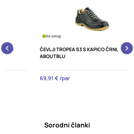
Na zalogi
ČEVLJI TROPEA S3 S KAPICO ČRNI,
Č
ABOUTBLU
69,91 € /par
2
Sorodni članki