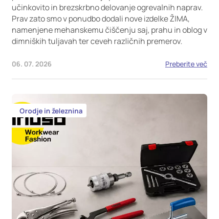
učinkovito in brezskrbno delovanje ogrevalnih naprav.
Prav zato smo v ponudbo dodali nove izdelke ŽIMA,
namenjene mehanskemu čiščenju saj, prahu in oblog v
dimniških tuljavah ter ceveh različnih premerov.
06. 07. 2026
Preberite več
Orodje in železnina