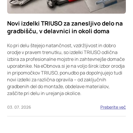
Novi izdelki TRIUSO za zanesljivo delo na
gradbišču, v delavnici in okoli doma
Ko pri delu štejejo natančnost, vzdržljivost in dobro
orodje v pravem trenutku, so izdelki TRIUSO odlična
izbira za profesionalne mojstre in zahtevnejše domače
uporabnike. Na eObnova.si je na voljo širok izbor orodja
in pripomočkov TRIUSO, ponudbo pa dopolnjujejo tudi
novi izdelki za različna opravila – od zaključnih
gradbenih del do montaže, obdelave materialov,
zaščite pri delu in urejanja okolice.
03. 07. 2026
Preberite več