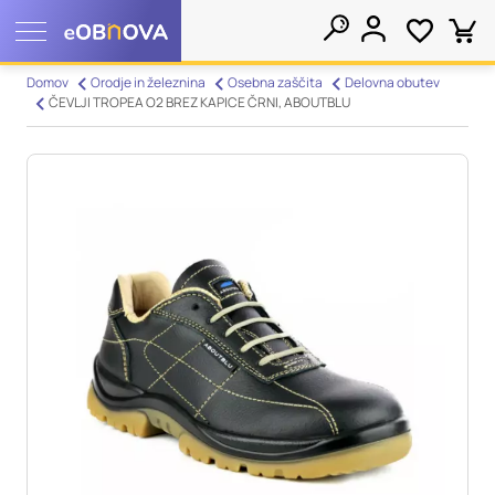
Nastavitve piškotkov
Domov
Orodje in železnina
Osebna zaščita
Delovna obutev
ČEVLJI TROPEA O2 BREZ KAPICE ČRNI, ABOUTBLU
Išči
Vaša zasebnost
Ko obiščete katero koli spletno mesto, mesto lahko shrani ali
pridobi informacije iz vašega brskalnika, večinoma v obliki
piškotkov. Te informacije se lahko navezujejo na vas, vaše
nastavitve, vašo napravo ali pa skrbijo, da vaše spletno mesto
deluje v skladu z vašimi pričakovanji. Te informacije običajno
ne razkrivajo neposredno vaše identitete, vendar vam lahko
zagotovijo bolj prilagojeno spletno uporabniško izkušnjo.
Nekatere vrste piškotkov lahko zavrnete. Klikajte različna
imena kategorij, da si ogledate več informacij in spremenite
privzete nastavitve. Blokiranje določenih vrst piškotkov vpliva
na vašo uporabo tega spletnega mesta in naše storitve.
Več
informacij
Obvezni piškotki
Vedno aktivni