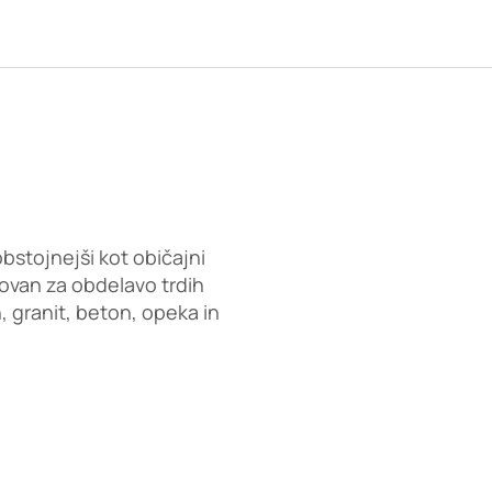
obstojnejši kot običajni
novan za obdelavo trdih
, granit, beton, opeka in