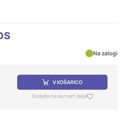
imer nastavitev
blokira te piškotke ali
os
kovitost delovanja
Na zalogi
jubljena, in
birajo, so združeni in
e spletno mesto.
V KOŠARICO
ih lahko uporabljajo za
Dodajte na seznam želja
sov na drugih spletnih
e. Če zavrnete