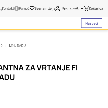
Kontakt
Pomoč
Seznam želja
Košarica
Uporabnik
Nasveti
50mm M14, SADU
vašega brskalnika,
tve, vašo napravo ali
je običajno ne
NTNA ZA VRTANJE FI
o spletno uporabniško
SADU
 da si ogledate več
liva na vašo uporabo
Vedno aktivni
 izklopiti. Običajno