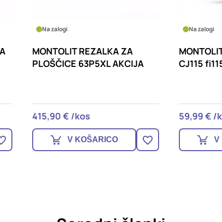
logi
Na zalogi
OLIT REZALKA ZA
MONTOLIT DISK JOLLY
ICE 63P5XL AKCIJA
CJ115 fi115
0 € /kos
59,99 € /kos
V KOŠARICO
V KOŠARICO