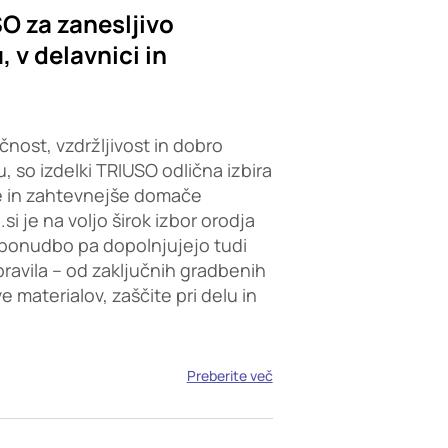
SO za zanesljivo
 v delavnici in
čnost, vzdržljivost in dobro
, so izdelki TRIUSO odlična izbira
e in zahtevnejše domače
i je na voljo širok izbor orodja
ponudbo pa dopolnjujejo tudi
opravila – od zaključnih gradbenih
 materialov, zaščite pri delu in
Preberite več