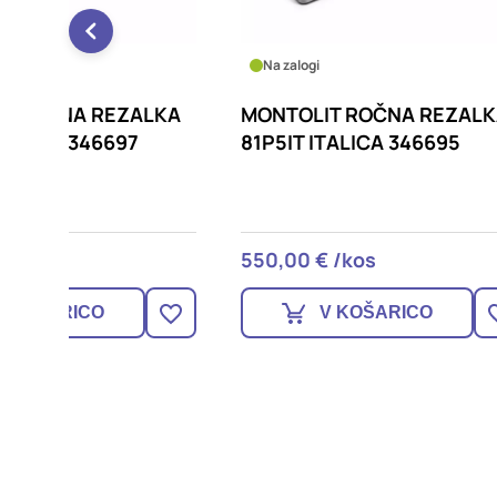
Na zalogi
Na za
ZALKA
MONTOLIT ROČNA REZALKA
MONT
7
81P5IT ITALICA 346695
PLOŠČ
550,00 € /kos
415,9
V KOŠARICO