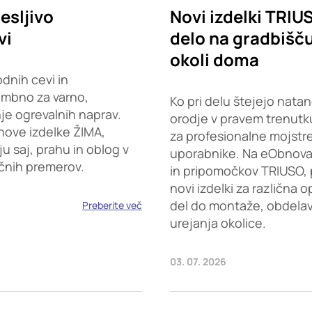
esljivo
Novi izdelki TRIU
vi
delo na gradbišču,
okoli doma
dnih cevi in
embno za varno,
Ko pri delu štejejo natan
je ogrevalnih naprav.
orodje v pravem trenutku
nove izdelke ŽIMA,
za profesionalne mojstr
saj, prahu in oblog v
uporabnike. Na eObnova.s
ičnih premerov.
in pripomočkov TRIUSO, 
novi izdelki za različna 
del do montaže, obdelave
Preberite več
urejanja okolice.
03. 07. 2026