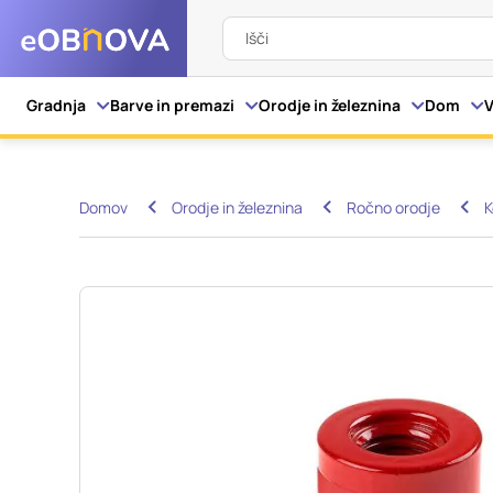
Išči
Nastavitve piškot
Gradnja
Barve in premazi
Orodje in železnina
Dom
V
Vaša zasebnost
Domov
Orodje in železnina
Ročno orodje
K
Ko obiščete katero kol
večinoma v obliki pišk
pa skrbijo, da vaše sp
razkrivajo neposredno
izkušnjo. Nekatere vrs
informacij in spremen
tega spletnega mesta 
Obvezni piškotki
Ti piškotki so nujni z