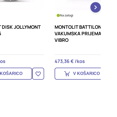
Na zalogi
Na zalo
MONT
MONTOLIT BATTILONE
MONTO
VAKUMSKA PRIJEMALKA
PRIJE
VIBRO
OBROČ
473,36 € /kos
392,84
V KOŠARICO