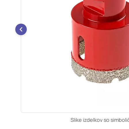
so nastavljeni samo ko
zasebnosti, prijava al
vas opozori na njih. 
Piškotki za učinkovi
S temi piškotki šteje
našega spletnega mest
opazujemo, kako se obi
anonimni. Če uporabo 
Piškotki za ciljno u
Te piškotke nastavijo 
izdelavo profila vaših
mestih. Pri delu upor
uporabo teh piškotkov
Slike izdelkov so simboli