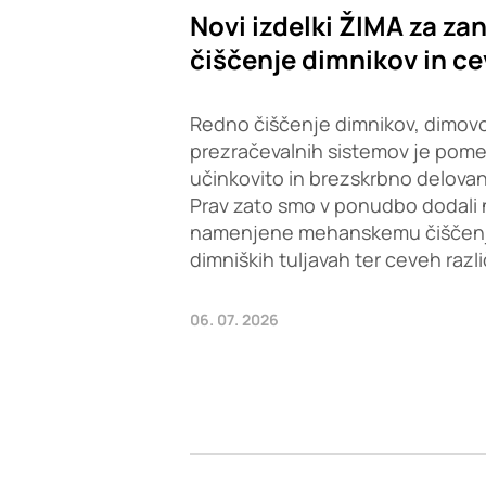
Novi izdelki ŽIMA za zan
čiščenje dimnikov in ce
Redno čiščenje dimnikov, dimovo
prezračevalnih sistemov je pom
učinkovito in brezskrbno delovan
Prav zato smo v ponudbo dodali 
namenjene mehanskemu čiščenju 
dimniških tuljavah ter ceveh razl
06. 07. 2026