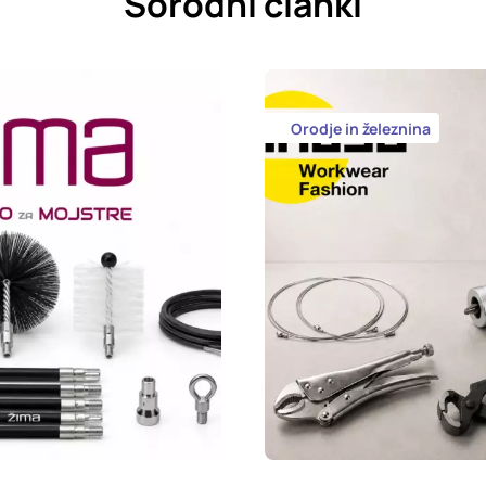
Sorodni članki
Orodje in železnina