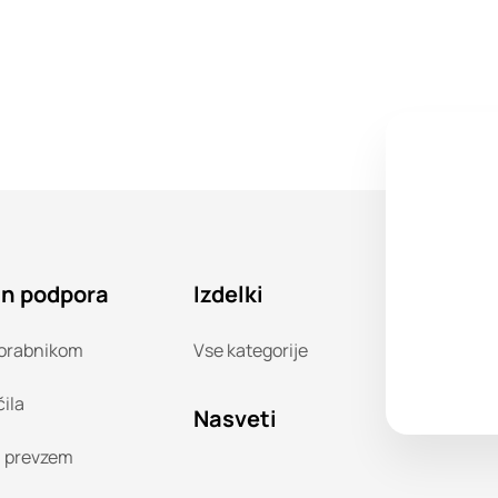
in podpora
Izdelki
orabnikom
Vse kategorije
čila
Nasveti
n prevzem