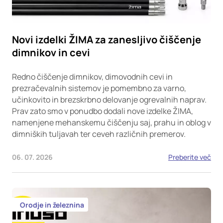
Novi izdelki ŽIMA za zanesljivo čiščenje
dimnikov in cevi
Redno čiščenje dimnikov, dimovodnih cevi in
prezračevalnih sistemov je pomembno za varno,
učinkovito in brezskrbno delovanje ogrevalnih naprav.
Prav zato smo v ponudbo dodali nove izdelke ŽIMA,
namenjene mehanskemu čiščenju saj, prahu in oblog v
dimniških tuljavah ter ceveh različnih premerov.
06. 07. 2026
Preberite več
Orodje in železnina