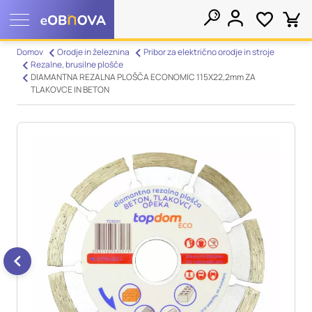
Nastavitve piškotkov
Domov
Orodje in železnina
Pribor za električno orodje in stroje
Rezalne, brusilne plošče
Išči
DIAMANTNA REZALNA PLOŠČA ECONOMIC 115X22,2mm ZA
Vaša zasebnost
TLAKOVCE IN BETON
Ko obiščete katero koli spletno mesto, mesto lahko shrani ali
pridobi informacije iz vašega brskalnika, večinoma v obliki
piškotkov. Te informacije se lahko navezujejo na vas, vaše
nastavitve, vašo napravo ali pa skrbijo, da vaše spletno mesto
deluje v skladu z vašimi pričakovanji. Te informacije običajno
ne razkrivajo neposredno vaše identitete, vendar vam lahko
zagotovijo bolj prilagojeno spletno uporabniško izkušnjo.
Nekatere vrste piškotkov lahko zavrnete. Klikajte različna
imena kategorij, da si ogledate več informacij in spremenite
privzete nastavitve. Blokiranje določenih vrst piškotkov vpliva
na vašo uporabo tega spletnega mesta in naše storitve.
Več
informacij
Obvezni piškotki
Vedno aktivni