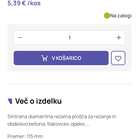
oglaševalska podjetja jih lahko uporabljajo za izdelavo profila
5,39 € /kos
vaših interesov, ki ga nato uporabijo za prikazovanje ustreznih
oglasov na drugih spletnih mestih. Pri delu uporabljajo
Na zalogi
edinstveno prepoznavanje vašega brskalnika in naprave. Če
zavrnete uporabo teh piškotkov, ne boste deležni našega
ciljnega spletnega oglaševanja.
Potrdi moje izbire
V KOŠARICO
DOVOLI VSE
Več o izdelku
Sintrana diamantna rezalna plošča za rezanje in
obdelavo betona, tlakovcev, opeke, …
Premer: 115 mm