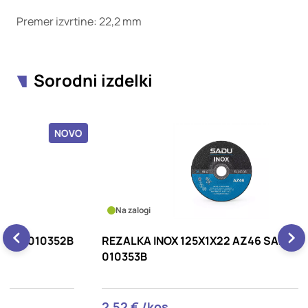
Premer izvrtine: 22,2 mm
Sorodni izdelki
OVO
NOVO
Na zalogi
2B
REZALKA INOX 125X1X22 AZ46 SADU
R
010353B
2,52 € /kos
1