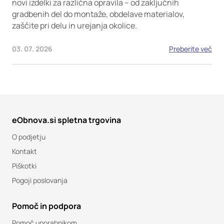
novi izdelki za različna opravila – od zaključnih
gradbenih del do montaže, obdelave materialov,
zaščite pri delu in urejanja okolice.
03. 07. 2026
Preberite več
eObnova.si spletna trgovina
O podjetju
Kontakt
Piškotki
Pogoji poslovanja
Pomoč in podpora
Pomoč uporabnikom