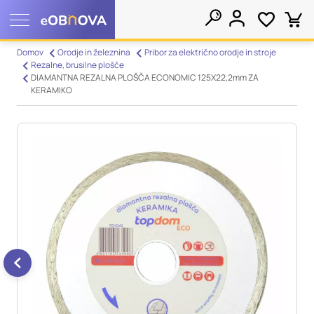
Nastavitve piškotkov
Domov
Orodje in železnina
Pribor za električno orodje in stroje
Rezalne, brusilne plošče
Išči
DIAMANTNA REZALNA PLOŠČA ECONOMIC 125X22,2mm ZA
Vaša zasebnost
KERAMIKO
Ko obiščete katero koli spletno mesto, mesto lahko shrani ali
pridobi informacije iz vašega brskalnika, večinoma v obliki
piškotkov. Te informacije se lahko navezujejo na vas, vaše
nastavitve, vašo napravo ali pa skrbijo, da vaše spletno mesto
deluje v skladu z vašimi pričakovanji. Te informacije običajno
ne razkrivajo neposredno vaše identitete, vendar vam lahko
zagotovijo bolj prilagojeno spletno uporabniško izkušnjo.
Nekatere vrste piškotkov lahko zavrnete. Klikajte različna
imena kategorij, da si ogledate več informacij in spremenite
privzete nastavitve. Blokiranje določenih vrst piškotkov vpliva
na vašo uporabo tega spletnega mesta in naše storitve.
Več
informacij
Obvezni piškotki
Vedno aktivni