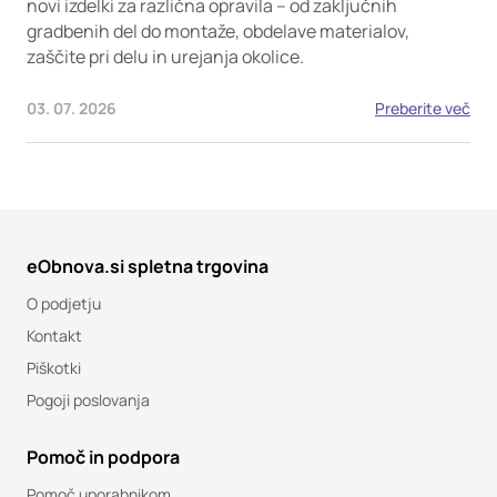
novi izdelki za različna opravila – od zaključnih
gradbenih del do montaže, obdelave materialov,
zaščite pri delu in urejanja okolice.
03. 07. 2026
Preberite več
eObnova.si spletna trgovina
O podjetju
Kontakt
Piškotki
Pogoji poslovanja
Pomoč in podpora
Pomoč uporabnikom