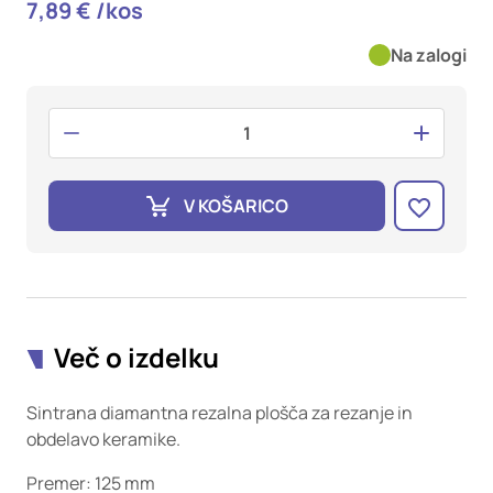
oglaševalska podjetja jih lahko uporabljajo za izdelavo profila
7,89 € /kos
vaših interesov, ki ga nato uporabijo za prikazovanje ustreznih
oglasov na drugih spletnih mestih. Pri delu uporabljajo
Na zalogi
edinstveno prepoznavanje vašega brskalnika in naprave. Če
zavrnete uporabo teh piškotkov, ne boste deležni našega
ciljnega spletnega oglaševanja.
Potrdi moje izbire
V KOŠARICO
DOVOLI VSE
Več o izdelku
Sintrana diamantna rezalna plošča za rezanje in
obdelavo keramike.
Premer: 125 mm