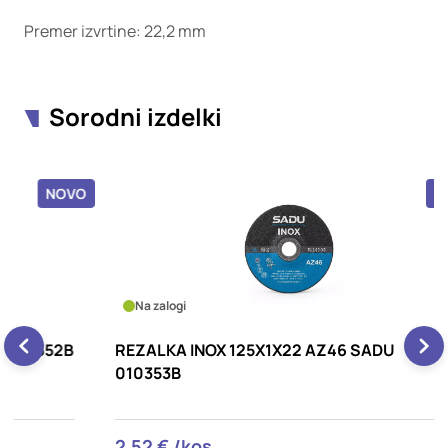
Premer izvrtine: 22,2 mm
Sorodni izdelki
OVO
NOVO
Na zalogi
2B
REZALKA INOX 125X1X22 AZ46 SADU
R
010353B
2,52 € /kos
1