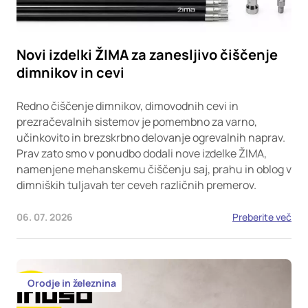
Novi izdelki ŽIMA za zanesljivo čiščenje
dimnikov in cevi
Redno čiščenje dimnikov, dimovodnih cevi in
prezračevalnih sistemov je pomembno za varno,
učinkovito in brezskrbno delovanje ogrevalnih naprav.
Prav zato smo v ponudbo dodali nove izdelke ŽIMA,
namenjene mehanskemu čiščenju saj, prahu in oblog v
dimniških tuljavah ter ceveh različnih premerov.
06. 07. 2026
Preberite več
Orodje in železnina