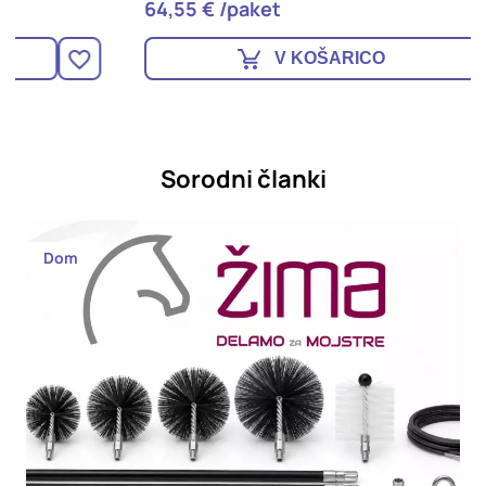
64,55 € /paket
4
V KOŠARICO
Sorodni članki
Dom