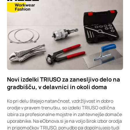
Novi izdelki TRIUSO za zanesljivo delo na
gradbišču, v delavnici in okoli doma
Ko pri delu štejejo natančnost, vzdržljivost in dobro
orodje v pravem trenutku, so izdelki TRIUSO odlična
izbira za profesionalne mojstre in zahtevnejše domače
uporabnike. Na eObnova.si je na voljo širok izbor orodja
in pripomočkov TRIUSO, ponudbo pa dopolnjujejo tudi