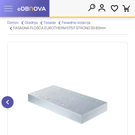
Nastavitve piškotkov
Domov
Gradnja
Fasada
Fasadna izolacija
FASADNA PLOŠČA EUROTHERM EPS F STRONG S0 80mm
Išči
Vaša zasebnost
Ko obiščete katero koli spletno mesto, mesto lahko shrani ali
pridobi informacije iz vašega brskalnika, večinoma v obliki
piškotkov. Te informacije se lahko navezujejo na vas, vaše
nastavitve, vašo napravo ali pa skrbijo, da vaše spletno mesto
deluje v skladu z vašimi pričakovanji. Te informacije običajno
ne razkrivajo neposredno vaše identitete, vendar vam lahko
zagotovijo bolj prilagojeno spletno uporabniško izkušnjo.
Nekatere vrste piškotkov lahko zavrnete. Klikajte različna
imena kategorij, da si ogledate več informacij in spremenite
privzete nastavitve. Blokiranje določenih vrst piškotkov vpliva
na vašo uporabo tega spletnega mesta in naše storitve.
Več
informacij
Obvezni piškotki
Vedno aktivni