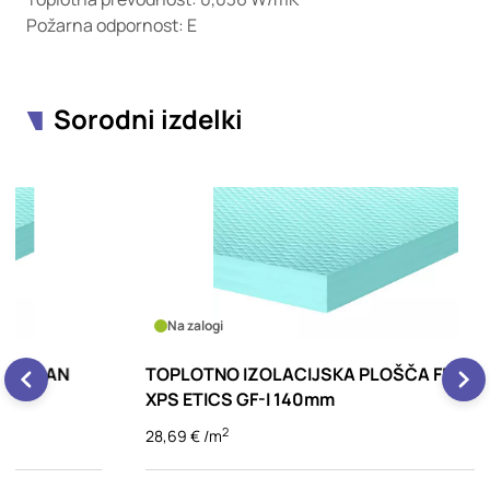
Požarna odpornost: E
Sorodni izdelki
Na zalogi
TOPLOTNO IZOLACIJSKA PLOŠČA FIBRAN
T
XPS ETICS GF-I 140mm
X
2
28,69 € /m
3