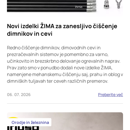
Novi izdelki ŽIMA za zanesljivo čiščenje
dimnikov in cevi
Redno čiščenje dimnikov, dimovodnih cevi in
prezračevalnih sistemov je pomembno za varno,
učinkovito in brezskrbno delovanje ogrevalnih naprav.
Prav zato smo v ponudbo dodali nove izdelke ŽIMA,
namenjene mehanskemu čiščenju saj, prahu in oblog v
dimniških tuljavah ter ceveh različnih premerov.
06. 07. 2026
Preberite več
Orodje in železnina