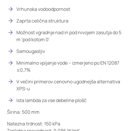
Vrhunska vodoodpornost
Zaprta celična struktura
Možnost vgradnje nad in pod nivojem zasutja do 5
m ‘pod kotom 0’
Samougasljiv
Minimalno vpijanje vode – izmerjeno po EN 12087
≤0,7%
V večini primerov cenovno ugodnejša alternativa
XPS-u
Ista lambda za vse debeline plošč
Širina: 500 mm
Natezna trdnost: 150 kPa
Toplotna prevodnost: 0,036 W/mK