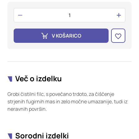
oglaševalska podjetja jih lahko uporabljajo za izdelavo profila
vaših interesov, ki ga nato uporabijo za prikazovanje ustreznih
oglasov na drugih spletnih mestih. Pri delu uporabljajo
edinstveno prepoznavanje vašega brskalnika in naprave. Če
zavrnete uporabo teh piškotkov, ne boste deležni našega
ciljnega spletnega oglaševanja.
V KOŠARICO
Potrdi moje izbire
DOVOLI VSE
Več o izdelku
Grobi čistilni filc, s povečano trdoto, za čiščenje
strjenih fugirnih mas in zelo močne umazanije, tudi iz
neravnih površin.
Sorodni izdelki