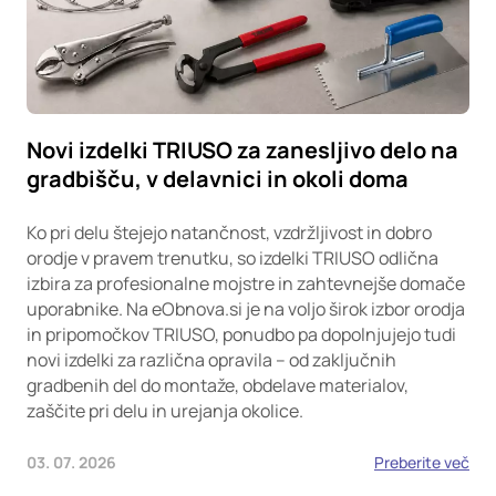
Novi izdelki TRIUSO za zanesljivo delo na
gradbišču, v delavnici in okoli doma
Ko pri delu štejejo natančnost, vzdržljivost in dobro
orodje v pravem trenutku, so izdelki TRIUSO odlična
izbira za profesionalne mojstre in zahtevnejše domače
uporabnike. Na eObnova.si je na voljo širok izbor orodja
in pripomočkov TRIUSO, ponudbo pa dopolnjujejo tudi
novi izdelki za različna opravila – od zaključnih
gradbenih del do montaže, obdelave materialov,
zaščite pri delu in urejanja okolice.
03. 07. 2026
Preberite več