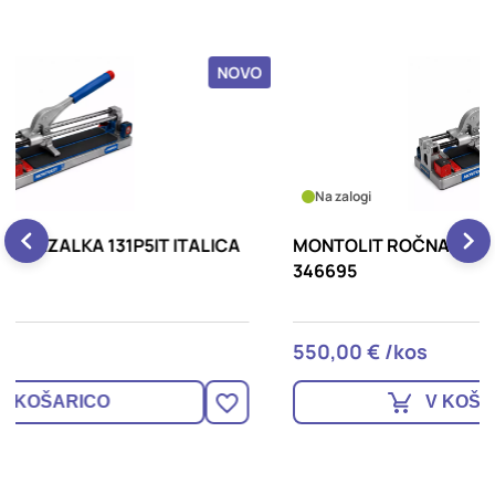
OVO
NOVO
Na zalogi
A
MONTOLIT ROČNA REZALKA 81P5IT ITALICA
M
346695
A
550,00 € /kos
4
V KOŠARICO