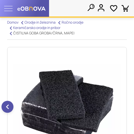
Nastavitve piškotkov
Domov
Orodje in železnina
Ročno orodje
Keramičarsko orodje in pribor
Išči
ČISTILNA GOBA GROBA/ČRNA, MAPEI
Vaša zasebnost
Ko obiščete katero koli spletno mesto, mesto lahko shrani ali
pridobi informacije iz vašega brskalnika, večinoma v obliki
piškotkov. Te informacije se lahko navezujejo na vas, vaše
nastavitve, vašo napravo ali pa skrbijo, da vaše spletno mesto
deluje v skladu z vašimi pričakovanji. Te informacije običajno
ne razkrivajo neposredno vaše identitete, vendar vam lahko
zagotovijo bolj prilagojeno spletno uporabniško izkušnjo.
Nekatere vrste piškotkov lahko zavrnete. Klikajte različna
imena kategorij, da si ogledate več informacij in spremenite
privzete nastavitve. Blokiranje določenih vrst piškotkov vpliva
na vašo uporabo tega spletnega mesta in naše storitve.
Več
informacij
Obvezni piškotki
Vedno aktivni