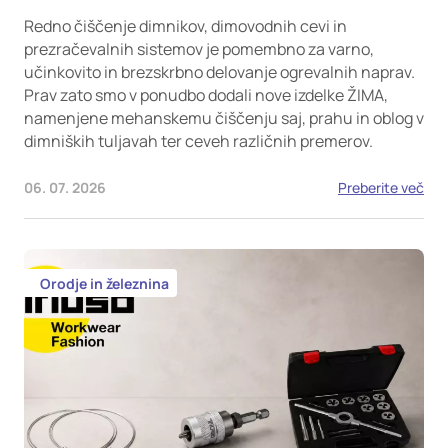
Redno čiščenje dimnikov, dimovodnih cevi in
prezračevalnih sistemov je pomembno za varno,
učinkovito in brezskrbno delovanje ogrevalnih naprav.
Prav zato smo v ponudbo dodali nove izdelke ŽIMA,
namenjene mehanskemu čiščenju saj, prahu in oblog v
dimniških tuljavah ter ceveh različnih premerov.
06. 07. 2026
Preberite več
Orodje in železnina