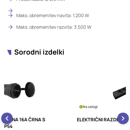
Maks. obremenitev navita: 1.200 W
Maks. obremenitev razvita: 3.500 W
Sorodni izdelki
Na zalogi
ELEKTRIČNI RAZDELILNIK Z 6 VTIČNICAMI VID
E