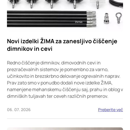
Novi izdelki ŽIMA za zanesljivo čiščenje
dimnikov in cevi
Redno čiščenje dimnikov, dimovodnih cevi in
prezračevalnih sistemov je pomembno za varno,
učinkovito in brezskrbno delovanje ogrevalnih naprav.
Prav zato smo v ponudbo dodali nove izdelke ŽIMA,
namenjene mehanskemu čiščenju saj, prahu in oblog v
dimniških tuljavah ter ceveh različnih premerov.
06. 07. 2026
Preberite več