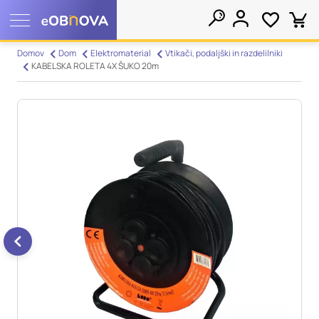
Nastavitve piškotkov
Domov
Dom
Elektromaterial
Vtikači, podaljški in razdelilniki
KABELSKA ROLETA 4X ŠUKO 20m
Išči
Vaša zasebnost
Ko obiščete katero koli spletno mesto, mesto lahko shrani ali
pridobi informacije iz vašega brskalnika, večinoma v obliki
piškotkov. Te informacije se lahko navezujejo na vas, vaše
nastavitve, vašo napravo ali pa skrbijo, da vaše spletno mesto
deluje v skladu z vašimi pričakovanji. Te informacije običajno
ne razkrivajo neposredno vaše identitete, vendar vam lahko
zagotovijo bolj prilagojeno spletno uporabniško izkušnjo.
Nekatere vrste piškotkov lahko zavrnete. Klikajte različna
imena kategorij, da si ogledate več informacij in spremenite
privzete nastavitve. Blokiranje določenih vrst piškotkov vpliva
na vašo uporabo tega spletnega mesta in naše storitve.
Več
informacij
Obvezni piškotki
Vedno aktivni