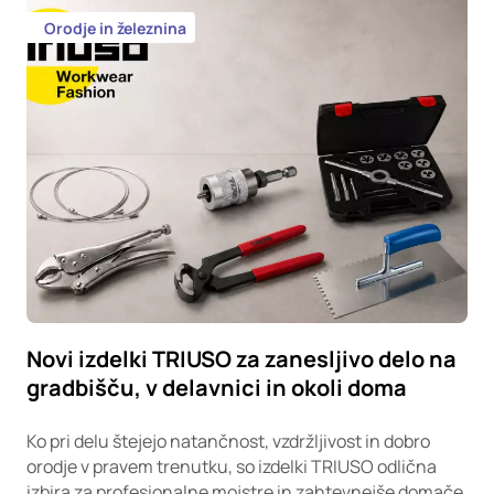
Orodje in železnina
Novi izdelki TRIUSO za zanesljivo delo na
gradbišču, v delavnici in okoli doma
Ko pri delu štejejo natančnost, vzdržljivost in dobro
orodje v pravem trenutku, so izdelki TRIUSO odlična
izbira za profesionalne mojstre in zahtevnejše domače