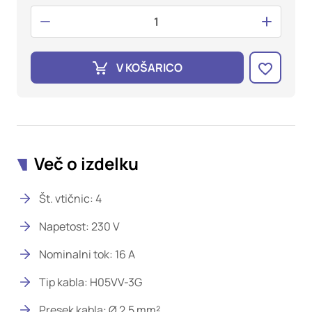
oglaševalska podjetja jih lahko uporabljajo za izdelavo profila
vaših interesov, ki ga nato uporabijo za prikazovanje ustreznih
oglasov na drugih spletnih mestih. Pri delu uporabljajo
edinstveno prepoznavanje vašega brskalnika in naprave. Če
zavrnete uporabo teh piškotkov, ne boste deležni našega
V KOŠARICO
ciljnega spletnega oglaševanja.
Potrdi moje izbire
DOVOLI VSE
Več o izdelku
Št. vtičnic: 4
Napetost: 230 V
Nominalni tok: 16 A
Tip kabla: H05VV-3G
Presek kabla: Ø 2,5 mm²