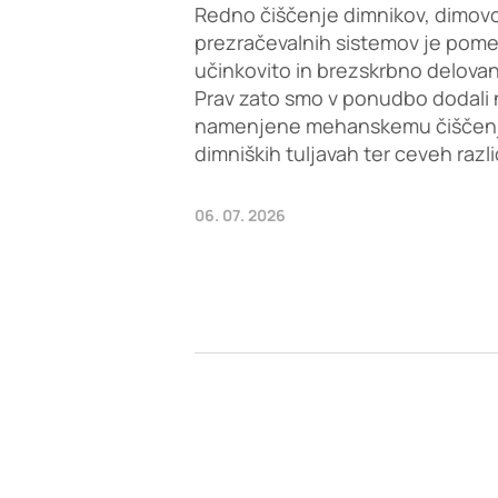
Redno čiščenje dimnikov, dimovo
prezračevalnih sistemov je pom
učinkovito in brezskrbno delovan
Prav zato smo v ponudbo dodali 
namenjene mehanskemu čiščenju 
dimniških tuljavah ter ceveh razl
06. 07. 2026