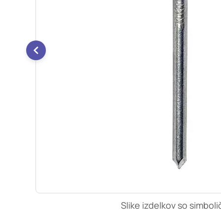
so nastavljeni samo ko
zasebnosti, prijava al
vas opozori na njih. 
Piškotki za učinkovi
S temi piškotki šteje
našega spletnega mest
opazujemo, kako se obi
anonimni. Če uporabo 
Piškotki za ciljno u
Te piškotke nastavijo 
izdelavo profila vaših
mestih. Pri delu upor
uporabo teh piškotkov
Slike izdelkov so simboli