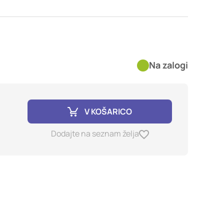
imer nastavitev
blokira te piškotke ali
Na zalogi
kovitost delovanja
jubljena, in
birajo, so združeni in
e spletno mesto.
V KOŠARICO
Dodajte na seznam želja
ih lahko uporabljajo za
sov na drugih spletnih
e. Če zavrnete