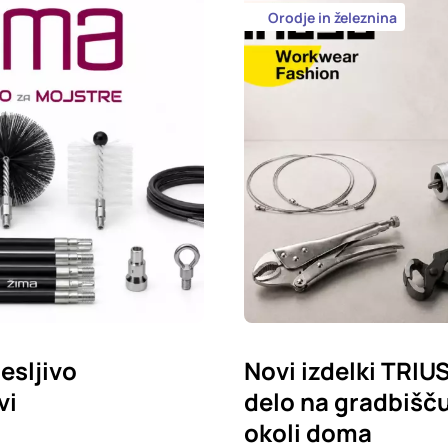
Orodje in železnina
esljivo
Novi izdelki TRIU
vi
delo na gradbišču,
okoli doma