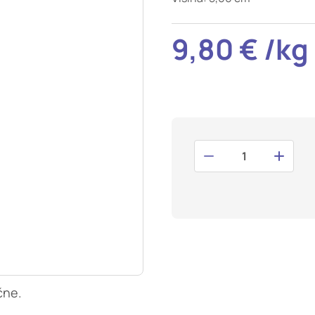
t odziv na vaša dejanja, ki vodijo do storitvenih zahtev, na pr
i izpolnjevanje obrazcev. Na voljo imate nastavitev, da brskalnik 
9,80 € /kg
V tem primeru nekateri deli spletnega mesta ne bodo delovali.
tost delovanja
mo obiske in izvor prometa, da lahko merimo in izboljšamo učin
a. Z njimi prepoznamo, katera mesta so najbolj in najmanj pril
skovalci pomikajo po spletnem mestu. Podatki, ki jih piškotki z
teh piškotkov zavrnete, ne bomo vedeli, kdaj ste obiskali naš
smerjenost
naši oglaševalski partnerji. Partnerska oglaševalska podjetja j
 interesov, ki ga nato uporabijo za prikazovanje ustreznih ogla
abljajo edinstveno prepoznavanje vašega brskalnika in naprav
, ne boste deležni našega ciljnega spletnega oglaševanja.
čne.