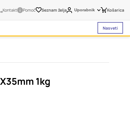
Kontakt
Pomoč
Seznam želja
Košarica
Uporabnik
Nasveti
vašega brskalnika,
tve, vašo napravo ali
je običajno ne
8X35mm 1kg
o spletno uporabniško
 da si ogledate več
liva na vašo uporabo
Vedno aktivni
 izklopiti. Običajno