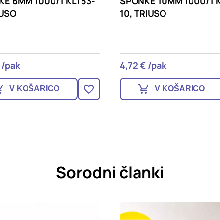
E 10MM 1000/1 KLT11-
SPONKE 8MM 1000/1 KL
RIUSO
8, TRIUSO
 /pak
4,39 € /pak
V KOŠARICO
V KOŠARICO
Sorodni članki