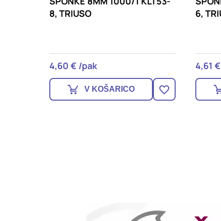
LT53-
SPONKE 6MM 1000/1 KLT53-
SPONK
6, TRIUSO
10, T
4,61 € /pak
4,72 €
V KOŠARICO