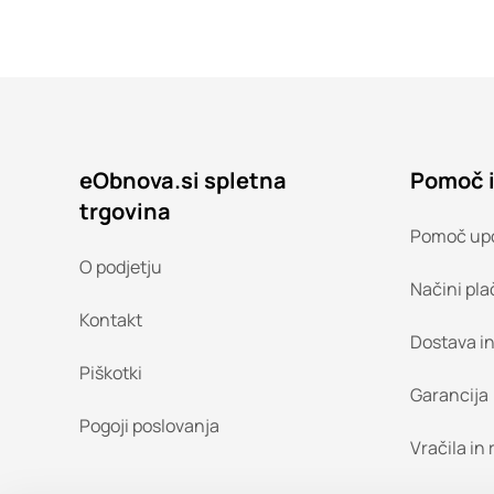
eObnova.si spletna
Pomoč 
trgovina
Pomoč up
O podjetju
Načini pla
Kontakt
Dostava i
Piškotki
Garancija
Pogoji poslovanja
Vračila in