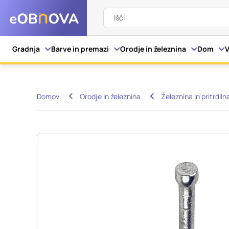
Išči
Nastavitve piškot
Gradnja
Barve in premazi
Orodje in železnina
Dom
V
Vaša zasebnost
Domov
Orodje in železnina
Železnina in pritrdiln
Ko obiščete katero kol
večinoma v obliki pišk
pa skrbijo, da vaše sp
razkrivajo neposredno
izkušnjo. Nekatere vrs
informacij in spremen
tega spletnega mesta 
Obvezni piškotki
Ti piškotki so nujni z