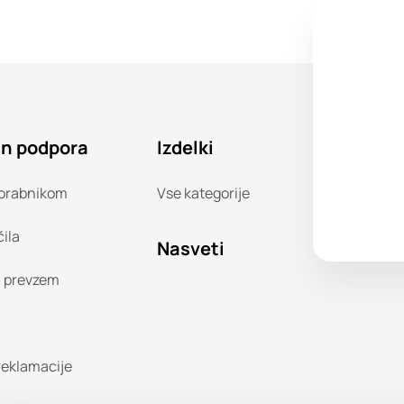
in podpora
Izdelki
orabnikom
Vse kategorije
čila
Nasveti
n prevzem
 reklamacije