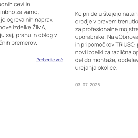
dnih cevi in
embno za varno,
Ko pri delu štejejo natan
je ogrevalnih naprav.
orodje v pravem trenutku
nove izdelke ŽIMA,
za profesionalne mojstr
saj, prahu in oblog v
uporabnike. Na eObnova.s
ičnih premerov.
in pripomočkov TRIUSO, 
novi izdelki za različna 
del do montaže, obdelave
Preberite več
urejanja okolice.
03. 07. 2026