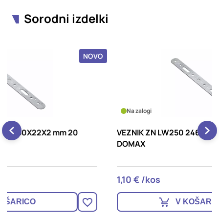
Sorodni izdelki
OVO
NOVO
Na zalogi
VEZNIK ZN LW250 246X22X2 mm 20 kos/pak
V
DOMAX
1,10 € /kos
1
V KOŠARICO