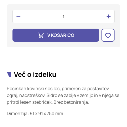
oglaševalska podjetja jih lahko uporabljajo za izdelavo profila
vaših interesov, ki ga nato uporabijo za prikazovanje ustreznih
oglasov na drugih spletnih mestih. Pri delu uporabljajo
edinstveno prepoznavanje vašega brskalnika in naprave. Če
zavrnete uporabo teh piškotkov, ne boste deležni našega
ciljnega spletnega oglaševanja.
V KOŠARICO
Potrdi moje izbire
DOVOLI VSE
Več o izdelku
Pocinkan kovinski nosilec, primeren za postavitev
ograj, nadstreškov. Sidro se zabije v zemljo in v njega se
pritrdi lesen stebriček. Brez betoniranja.
Dimenzija: 91 x 91 x 750 mm