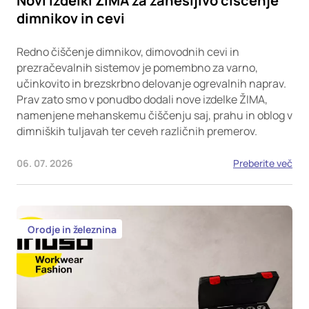
Novi izdelki ŽIMA za zanesljivo čiščenje
dimnikov in cevi
Redno čiščenje dimnikov, dimovodnih cevi in
prezračevalnih sistemov je pomembno za varno,
učinkovito in brezskrbno delovanje ogrevalnih naprav.
Prav zato smo v ponudbo dodali nove izdelke ŽIMA,
namenjene mehanskemu čiščenju saj, prahu in oblog v
dimniških tuljavah ter ceveh različnih premerov.
06. 07. 2026
Preberite več
Orodje in železnina