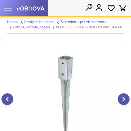
Nastavitve piškotkov
Domov
Orodje in železnina
Železnina in pritrdilna tehnika
Kotniki, konzole, nosilci
NOSILEC KOVINSKI 91X91X750mm CINKAN
Išči
Vaša zasebnost
Ko obiščete katero koli spletno mesto, mesto lahko shrani ali
pridobi informacije iz vašega brskalnika, večinoma v obliki
piškotkov. Te informacije se lahko navezujejo na vas, vaše
nastavitve, vašo napravo ali pa skrbijo, da vaše spletno mesto
deluje v skladu z vašimi pričakovanji. Te informacije običajno
ne razkrivajo neposredno vaše identitete, vendar vam lahko
zagotovijo bolj prilagojeno spletno uporabniško izkušnjo.
Nekatere vrste piškotkov lahko zavrnete. Klikajte različna
imena kategorij, da si ogledate več informacij in spremenite
privzete nastavitve. Blokiranje določenih vrst piškotkov vpliva
na vašo uporabo tega spletnega mesta in naše storitve.
Več
informacij
Obvezni piškotki
Vedno aktivni