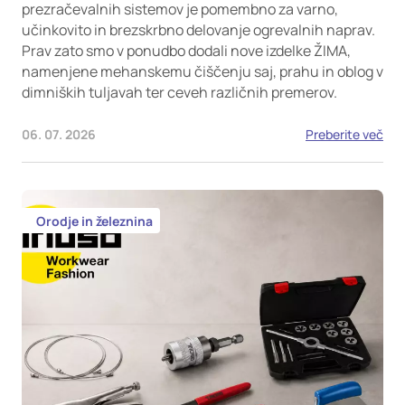
prezračevalnih sistemov je pomembno za varno,
učinkovito in brezskrbno delovanje ogrevalnih naprav.
Prav zato smo v ponudbo dodali nove izdelke ŽIMA,
namenjene mehanskemu čiščenju saj, prahu in oblog v
dimniških tuljavah ter ceveh različnih premerov.
06. 07. 2026
Preberite več
Orodje in železnina