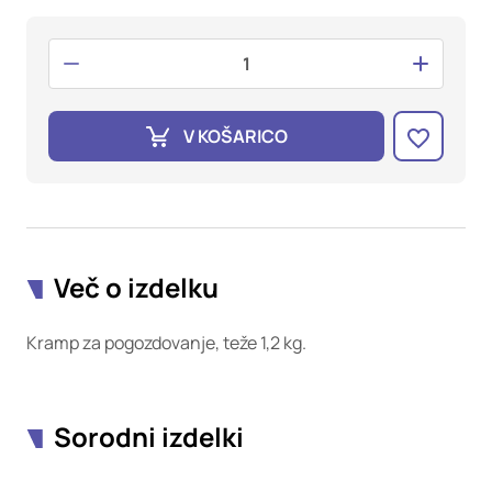
oglaševalska podjetja jih lahko uporabljajo za izdelavo profila
vaših interesov, ki ga nato uporabijo za prikazovanje ustreznih
oglasov na drugih spletnih mestih. Pri delu uporabljajo
edinstveno prepoznavanje vašega brskalnika in naprave. Če
zavrnete uporabo teh piškotkov, ne boste deležni našega
ciljnega spletnega oglaševanja.
V KOŠARICO
Potrdi moje izbire
DOVOLI VSE
Več o izdelku
Kramp za pogozdovanje, teže 1,2 kg.
Sorodni izdelki