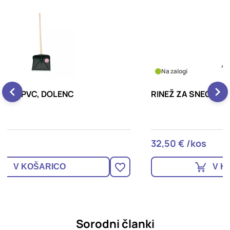
Na zalogi
RINEŽ ZA SNEG K1 785X420X1400mm
L
32,50 € /kos
3
V KOŠARICO
Sorodni članki