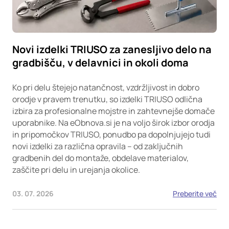
Novi izdelki TRIUSO za zanesljivo delo na
gradbišču, v delavnici in okoli doma
Ko pri delu štejejo natančnost, vzdržljivost in dobro
orodje v pravem trenutku, so izdelki TRIUSO odlična
izbira za profesionalne mojstre in zahtevnejše domače
uporabnike. Na eObnova.si je na voljo širok izbor orodja
in pripomočkov TRIUSO, ponudbo pa dopolnjujejo tudi
novi izdelki za različna opravila – od zaključnih
gradbenih del do montaže, obdelave materialov,
zaščite pri delu in urejanja okolice.
03. 07. 2026
Preberite več