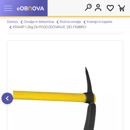
Nastavitve piškotkov
Domov
Orodje in železnina
Ročno orodje
Krampi in lopate
KRAMP 1,2kg ZA POGOZDOVANJE, DEL FABBRO
Išči
Vaša zasebnost
Ko obiščete katero koli spletno mesto, mesto lahko shrani ali
pridobi informacije iz vašega brskalnika, večinoma v obliki
piškotkov. Te informacije se lahko navezujejo na vas, vaše
nastavitve, vašo napravo ali pa skrbijo, da vaše spletno mesto
deluje v skladu z vašimi pričakovanji. Te informacije običajno
ne razkrivajo neposredno vaše identitete, vendar vam lahko
zagotovijo bolj prilagojeno spletno uporabniško izkušnjo.
Nekatere vrste piškotkov lahko zavrnete. Klikajte različna
imena kategorij, da si ogledate več informacij in spremenite
privzete nastavitve. Blokiranje določenih vrst piškotkov vpliva
na vašo uporabo tega spletnega mesta in naše storitve.
Več
informacij
Obvezni piškotki
Vedno aktivni