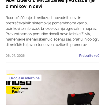
Novi izdelki ŽIMA za zanesljivo čiščenje
dimnikov in cevi
Redno čiščenje dimnikov, dimovodnih cevi in
prezračevalnih sistemov je pomembno za varno,
učinkovito in brezskrbno delovanje ogrevalnih naprav.
Prav zato smo v ponudbo dodali nove izdelke ŽIMA,
namenjene mehanskemu čiščenju saj, prahu in oblog v
dimniških tuljavah ter ceveh različnih premerov.
06. 07. 2026
Preberite več
Orodje in železnina