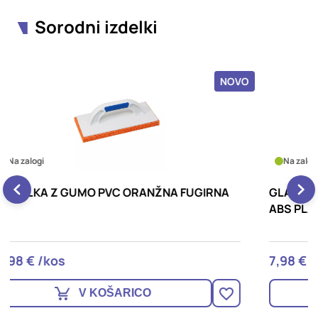
Sorodni izdelki
OVO
NOVO
Na zalogi
GLADILKA ZIDARSKA 270X130MM, GLADKA,
G
ABS PLASTIKA KUBALA
7,98 € /kos
1
V KOŠARICO