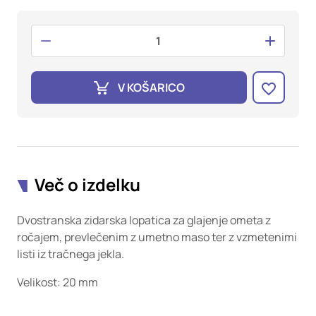
oglaševalska podjetja jih lahko uporabljajo za izdelavo profila
vaših interesov, ki ga nato uporabijo za prikazovanje ustreznih
oglasov na drugih spletnih mestih. Pri delu uporabljajo
edinstveno prepoznavanje vašega brskalnika in naprave. Če
zavrnete uporabo teh piškotkov, ne boste deležni našega
ciljnega spletnega oglaševanja.
V KOŠARICO
Potrdi moje izbire
DOVOLI VSE
Več o izdelku
Dvostranska zidarska lopatica za glajenje ometa z
ročajem, prevlečenim z umetno maso ter z vzmetenimi
listi iz tračnega jekla.
Velikost: 20 mm