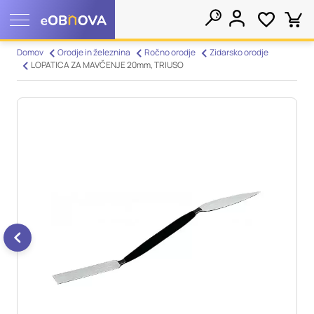
Nastavitve piškotkov
Domov
Orodje in železnina
Ročno orodje
Zidarsko orodje
LOPATICA ZA MAVČENJE 20mm, TRIUSO
Išči
Vaša zasebnost
Ko obiščete katero koli spletno mesto, mesto lahko shrani ali
pridobi informacije iz vašega brskalnika, večinoma v obliki
piškotkov. Te informacije se lahko navezujejo na vas, vaše
nastavitve, vašo napravo ali pa skrbijo, da vaše spletno mesto
deluje v skladu z vašimi pričakovanji. Te informacije običajno
ne razkrivajo neposredno vaše identitete, vendar vam lahko
zagotovijo bolj prilagojeno spletno uporabniško izkušnjo.
Nekatere vrste piškotkov lahko zavrnete. Klikajte različna
imena kategorij, da si ogledate več informacij in spremenite
privzete nastavitve. Blokiranje določenih vrst piškotkov vpliva
na vašo uporabo tega spletnega mesta in naše storitve.
Več
informacij
Obvezni piškotki
Vedno aktivni