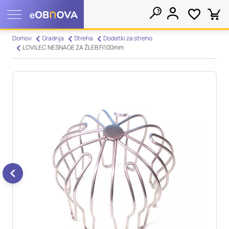
Nastavitve piškotkov
Domov
Gradnja
Streha
Dodatki za streho
LOVILEC NESNAGE ZA ŽLEB FI100mm
Išči
Vaša zasebnost
Ko obiščete katero koli spletno mesto, mesto lahko shrani ali
pridobi informacije iz vašega brskalnika, večinoma v obliki
piškotkov. Te informacije se lahko navezujejo na vas, vaše
nastavitve, vašo napravo ali pa skrbijo, da vaše spletno mesto
deluje v skladu z vašimi pričakovanji. Te informacije običajno
ne razkrivajo neposredno vaše identitete, vendar vam lahko
zagotovijo bolj prilagojeno spletno uporabniško izkušnjo.
Nekatere vrste piškotkov lahko zavrnete. Klikajte različna
imena kategorij, da si ogledate več informacij in spremenite
privzete nastavitve. Blokiranje določenih vrst piškotkov vpliva
na vašo uporabo tega spletnega mesta in naše storitve.
Več
informacij
Obvezni piškotki
Vedno aktivni