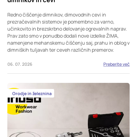
Redno čiščenje dimnikov, dimovodnih cevi in
prezračevalnih sistemov je pomembno za varno,
učinkovito in brezskrbno delovanje ogrevalnih naprav.
Prav zato smo v ponudbo dodali nove izdelke ŽIMA,
namenjene mehanskemu čiščenju saj, prahu in oblog v
dimniških tuljavah ter ceveh različnih premerov.
06. 07. 2026
Preberite več
Orodje in železnina