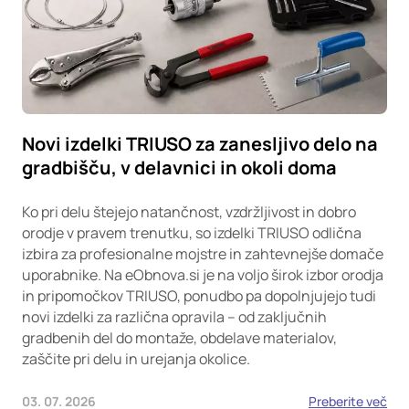
Novi izdelki TRIUSO za zanesljivo delo na
gradbišču, v delavnici in okoli doma
Ko pri delu štejejo natančnost, vzdržljivost in dobro
orodje v pravem trenutku, so izdelki TRIUSO odlična
izbira za profesionalne mojstre in zahtevnejše domače
uporabnike. Na eObnova.si je na voljo širok izbor orodja
in pripomočkov TRIUSO, ponudbo pa dopolnjujejo tudi
novi izdelki za različna opravila – od zaključnih
gradbenih del do montaže, obdelave materialov,
zaščite pri delu in urejanja okolice.
03. 07. 2026
Preberite več