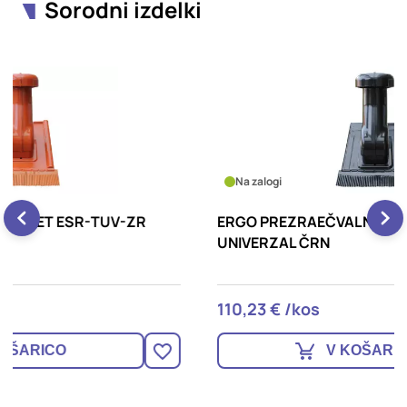
Sorodni izdelki
Na zalogi
ERGO PREZRAEČVALNI SET ESR-TUV-AZ
E
UNIVERZAL ČRN
U
110,23 € /kos
1
V KOŠARICO