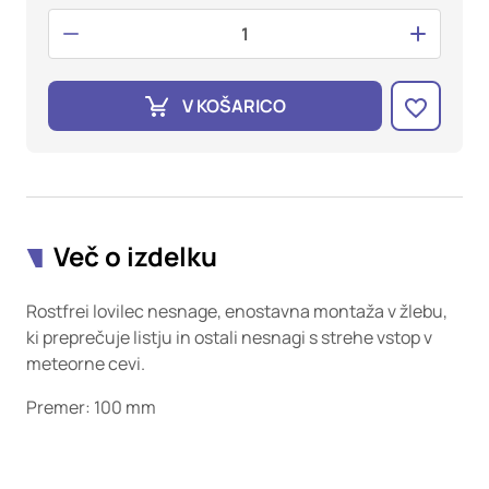
oglaševalska podjetja jih lahko uporabljajo za izdelavo profila
vaših interesov, ki ga nato uporabijo za prikazovanje ustreznih
oglasov na drugih spletnih mestih. Pri delu uporabljajo
edinstveno prepoznavanje vašega brskalnika in naprave. Če
zavrnete uporabo teh piškotkov, ne boste deležni našega
V KOŠARICO
ciljnega spletnega oglaševanja.
Potrdi moje izbire
DOVOLI VSE
Več o izdelku
Rostfrei lovilec nesnage, enostavna montaža v žlebu,
ki preprečuje listju in ostali nesnagi s strehe vstop v
meteorne cevi.
Premer: 100 mm