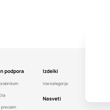
in podpora
Izdelki
orabnikom
Vse kategorije
čila
Nasveti
n prevzem