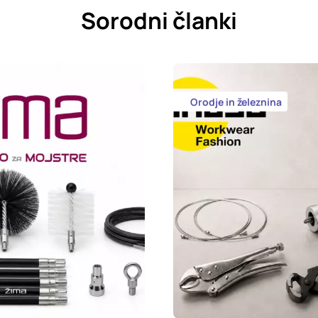
Sorodni članki
Orodje in železnina