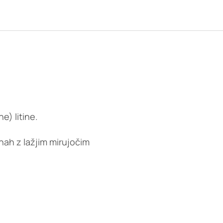
e) litine.
ah z lažjim mirujočim