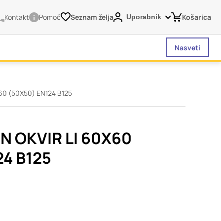
Kontakt
Pomoč
Seznam želja
Košarica
Uporabnik
Nasveti
60 (50X50) EN124 B125
vašega brskalnika,
tve, vašo napravo ali
je običajno ne
N OKVIR LI 60X60
o spletno uporabniško
24 B125
 da si ogledate več
liva na vašo uporabo
Vedno aktivni
 izklopiti. Običajno