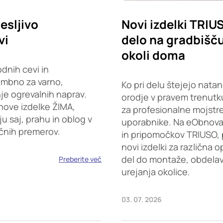
esljivo
Novi izdelki TRIU
vi
delo na gradbišču,
okoli doma
dnih cevi in
embno za varno,
Ko pri delu štejejo natan
je ogrevalnih naprav.
orodje v pravem trenutku
nove izdelke ŽIMA,
za profesionalne mojstr
saj, prahu in oblog v
uporabnike. Na eObnova.s
ičnih premerov.
in pripomočkov TRIUSO, 
novi izdelki za različna 
del do montaže, obdelave
Preberite več
urejanja okolice.
03. 07. 2026