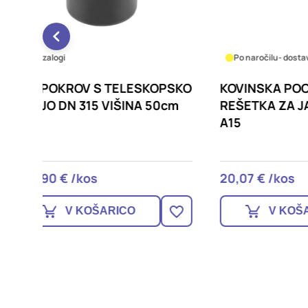
Po naročilu
- dostava v 10 dneh
Po na
KOPSKO
KOVINSKA POCINKAN
KOVI
 50cm
REŠETKA ZA JAŠEK 30x30cm
REŠE
A15
A15
20,07 € /kos
79,90
V KOŠARICO