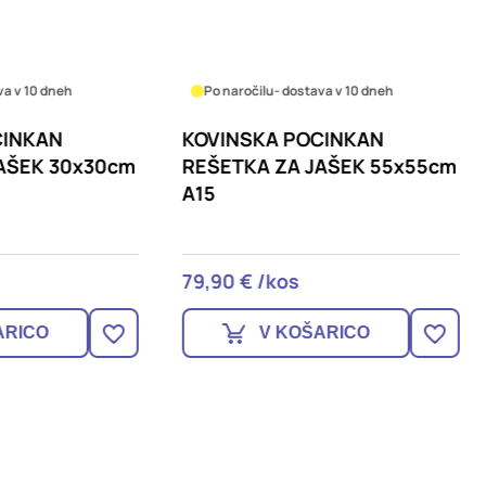
ročilu
- dostava v 10 dneh
Na zalogi
NSKA POCINKAN
TALNI LTŽ SIFON,
TKA ZA JAŠEK 55x55cm
NODULARNA LITINA, Z
VERTIKALNIM IZTOKOM
250×250
 € /kos
39,90 € /kos
V KOŠARICO
V KOŠARICO