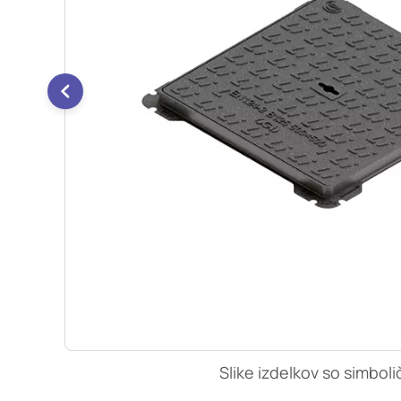
so nastavljeni samo ko
zasebnosti, prijava al
vas opozori na njih. 
Piškotki za učinkovi
S temi piškotki šteje
našega spletnega mest
opazujemo, kako se obi
anonimni. Če uporabo 
Piškotki za ciljno u
Te piškotke nastavijo 
izdelavo profila vaših
mestih. Pri delu upor
uporabo teh piškotkov
Slike izdelkov so simboli