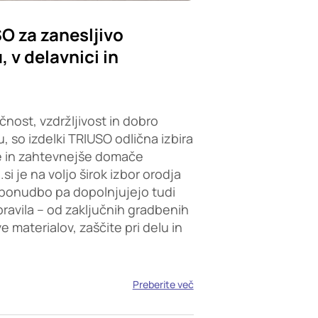
SO za zanesljivo
 v delavnici in
čnost, vzdržljivost in dobro
, so izdelki TRIUSO odlična izbira
e in zahtevnejše domače
i je na voljo širok izbor orodja
ponudbo pa dopolnjujejo tudi
opravila – od zaključnih gradbenih
 materialov, zaščite pri delu in
Preberite več