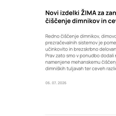
Novi izdelki ŽIMA za zan
čiščenje dimnikov in ce
Redno čiščenje dimnikov, dimovo
prezračevalnih sistemov je pom
učinkovito in brezskrbno delovan
Prav zato smo v ponudbo dodali 
namenjene mehanskemu čiščenju 
dimniških tuljavah ter ceveh razl
06. 07. 2026