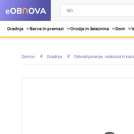
Išči
Nastavitve piškot
Gradnja
Barve in premazi
Orodje in železnina
Dom
V
Vaša zasebnost
Domov
Gradnja
Odvodnjavanje, vodovod in kana
Ko obiščete katero kol
večinoma v obliki pišk
pa skrbijo, da vaše sp
razkrivajo neposredno
izkušnjo. Nekatere vrs
informacij in spremen
tega spletnega mesta 
Obvezni piškotki
Ti piškotki so nujni z