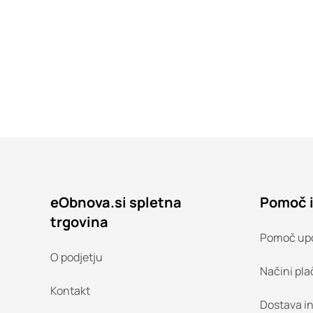
eObnova.si spletna
Pomoč 
trgovina
Pomoč up
O podjetju
Načini pla
Kontakt
Dostava i