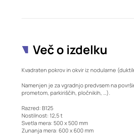
Potrdi moje izbire
Več o izdelku
Kvadraten pokrov in okvir iz nodularne (duktiln
Namenjen je za vgradnjo predvsem na površin
prometom, parkiriščih, pločnikih, …).
Razred: B125
Nostilnost: 12,5 t
Svetla mera: 500 x 500 mm
Zunanja mera: 600 x 600 mm