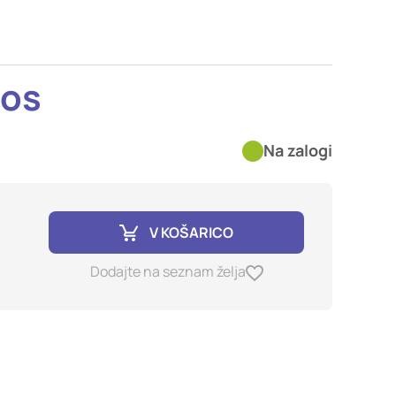
imer nastavitev
blokira te piškotke ali
kos
kovitost delovanja
Na zalogi
jubljena, in
birajo, so združeni in
e spletno mesto.
V KOŠARICO
ih lahko uporabljajo za
Dodajte na seznam želja
sov na drugih spletnih
e. Če zavrnete