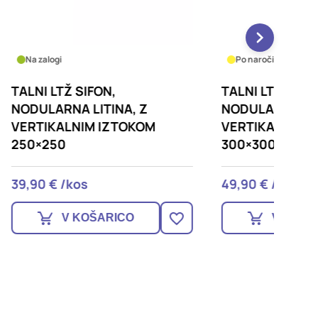
Po naročilu
- dostava v 10 dneh
Na zalo
TALNI LTŽ SIFON,
TALNI 
NODULARNA LITINA, Z
NODUL
VERTIKALNIM IZTOKOM
VERTI
300×300
200×2
49,90 € /kos
29,90 
V KOŠARICO