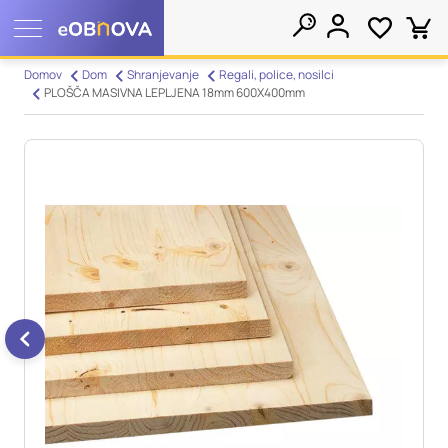
Nastavitve piškotkov
Domov
Dom
Shranjevanje
Regali, police, nosilci
PLOŠČA MASIVNA LEPLJENA 18mm 600X400mm
Išči
Vaša zasebnost
Ko obiščete katero koli spletno mesto, mesto lahko shrani ali
pridobi informacije iz vašega brskalnika, večinoma v obliki
piškotkov. Te informacije se lahko navezujejo na vas, vaše
nastavitve, vašo napravo ali pa skrbijo, da vaše spletno mesto
deluje v skladu z vašimi pričakovanji. Te informacije običajno
ne razkrivajo neposredno vaše identitete, vendar vam lahko
zagotovijo bolj prilagojeno spletno uporabniško izkušnjo.
Nekatere vrste piškotkov lahko zavrnete. Klikajte različna
imena kategorij, da si ogledate več informacij in spremenite
privzete nastavitve. Blokiranje določenih vrst piškotkov vpliva
na vašo uporabo tega spletnega mesta in naše storitve.
Več
informacij
Obvezni piškotki
Vedno aktivni