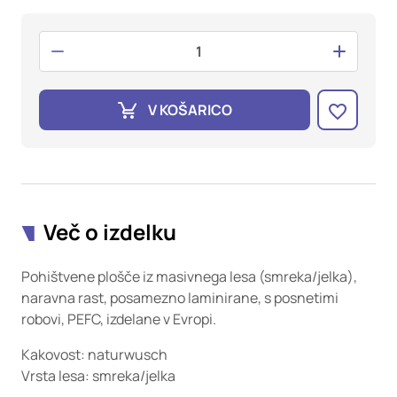
oglaševalska podjetja jih lahko uporabljajo za izdelavo profila
vaših interesov, ki ga nato uporabijo za prikazovanje ustreznih
oglasov na drugih spletnih mestih. Pri delu uporabljajo
edinstveno prepoznavanje vašega brskalnika in naprave. Če
zavrnete uporabo teh piškotkov, ne boste deležni našega
ciljnega spletnega oglaševanja.
V KOŠARICO
Potrdi moje izbire
DOVOLI VSE
Več o izdelku
Pohištvene plošče iz masivnega lesa (smreka/jelka),
naravna rast, posamezno laminirane, s posnetimi
robovi, PEFC, izdelane v Evropi.
Kakovost: naturwusch
Vrsta lesa: smreka/jelka