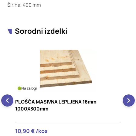
Širina: 400 mm
Sorodni izdelki
Na zalogi
PLOŠČA MASIVNA LEPLJENA 18mm
P
1000X400mm
13,90 € /kos
1