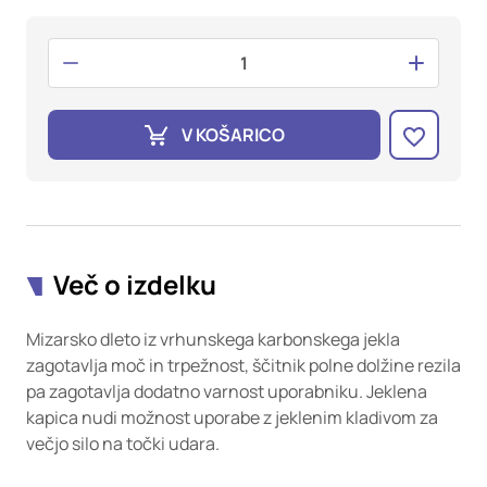
oglaševalska podjetja jih lahko uporabljajo za izdelavo profila
vaših interesov, ki ga nato uporabijo za prikazovanje ustreznih
oglasov na drugih spletnih mestih. Pri delu uporabljajo
edinstveno prepoznavanje vašega brskalnika in naprave. Če
zavrnete uporabo teh piškotkov, ne boste deležni našega
ciljnega spletnega oglaševanja.
V KOŠARICO
Potrdi moje izbire
DOVOLI VSE
Več o izdelku
Mizarsko dleto iz vrhunskega karbonskega jekla
zagotavlja moč in trpežnost, ščitnik polne dolžine rezila
pa zagotavlja dodatno varnost uporabniku. Jeklena
kapica nudi možnost uporabe z jeklenim kladivom za
večjo silo na točki udara.