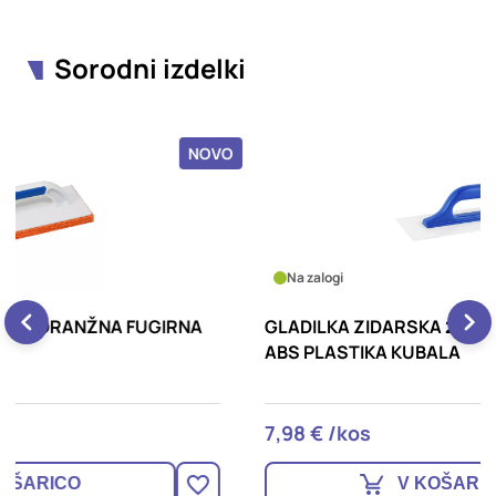
Sorodni izdelki
OVO
NOVO
Na zalogi
GLADILKA ZIDARSKA 270X130MM, GLADKA,
G
ABS PLASTIKA KUBALA
7,98 € /kos
1
V KOŠARICO