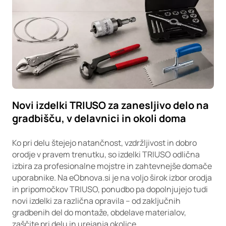
Novi izdelki TRIUSO za zanesljivo delo na
gradbišču, v delavnici in okoli doma
Ko pri delu štejejo natančnost, vzdržljivost in dobro
orodje v pravem trenutku, so izdelki TRIUSO odlična
izbira za profesionalne mojstre in zahtevnejše domače
uporabnike. Na eObnova.si je na voljo širok izbor orodja
in pripomočkov TRIUSO, ponudbo pa dopolnjujejo tudi
novi izdelki za različna opravila – od zaključnih
gradbenih del do montaže, obdelave materialov,
zaščite pri delu in urejanja okolice.