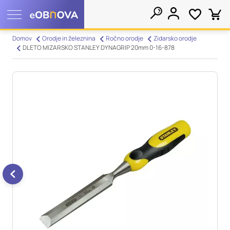
Nastavitve piškotkov
Domov
Orodje in železnina
Ročno orodje
Zidarsko orodje
DLETO MIZARSKO STANLEY DYNAGRIP 20mm 0-16-878
Išči
Vaša zasebnost
Ko obiščete katero koli spletno mesto, mesto lahko shrani ali
pridobi informacije iz vašega brskalnika, večinoma v obliki
piškotkov. Te informacije se lahko navezujejo na vas, vaše
nastavitve, vašo napravo ali pa skrbijo, da vaše spletno mesto
deluje v skladu z vašimi pričakovanji. Te informacije običajno
ne razkrivajo neposredno vaše identitete, vendar vam lahko
zagotovijo bolj prilagojeno spletno uporabniško izkušnjo.
Nekatere vrste piškotkov lahko zavrnete. Klikajte različna
imena kategorij, da si ogledate več informacij in spremenite
privzete nastavitve. Blokiranje določenih vrst piškotkov vpliva
na vašo uporabo tega spletnega mesta in naše storitve.
Več
informacij
Obvezni piškotki
Vedno aktivni