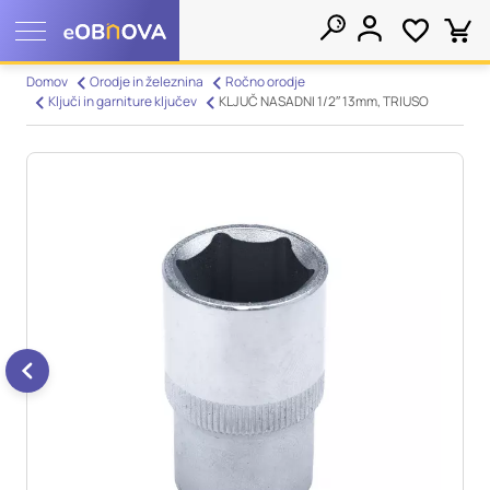
Nastavitve piškotkov
Domov
Orodje in železnina
Ročno orodje
Ključi in garniture ključev
KLJUČ NASADNI 1/2″ 13mm, TRIUSO
Išči
Vaša zasebnost
Ko obiščete katero koli spletno mesto, mesto lahko shrani ali
pridobi informacije iz vašega brskalnika, večinoma v obliki
piškotkov. Te informacije se lahko navezujejo na vas, vaše
nastavitve, vašo napravo ali pa skrbijo, da vaše spletno mesto
deluje v skladu z vašimi pričakovanji. Te informacije običajno
ne razkrivajo neposredno vaše identitete, vendar vam lahko
zagotovijo bolj prilagojeno spletno uporabniško izkušnjo.
Nekatere vrste piškotkov lahko zavrnete. Klikajte različna
imena kategorij, da si ogledate več informacij in spremenite
privzete nastavitve. Blokiranje določenih vrst piškotkov vpliva
na vašo uporabo tega spletnega mesta in naše storitve.
Več
informacij
Obvezni piškotki
Vedno aktivni