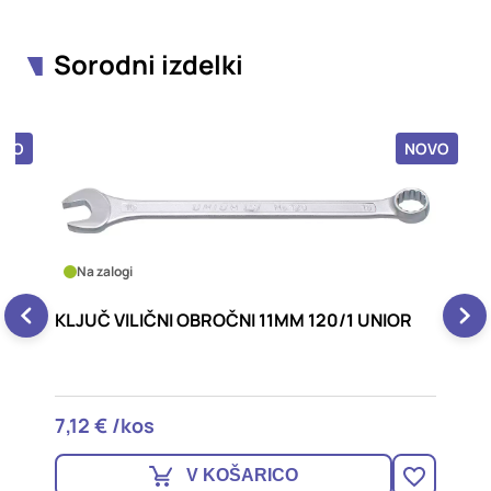
Sorodni izdelki
OVO
NOVO
Na zalogi
KLJUČ VILIČASTI 20X22MM 110/1 UNIOR
8,44 € /kos
V KOŠARICO