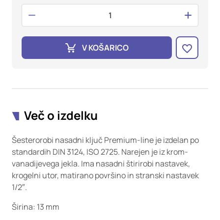
oglaševalska podjetja jih lahko uporabljajo za izdelavo profila
vaših interesov, ki ga nato uporabijo za prikazovanje ustreznih
oglasov na drugih spletnih mestih. Pri delu uporabljajo
edinstveno prepoznavanje vašega brskalnika in naprave. Če
zavrnete uporabo teh piškotkov, ne boste deležni našega
V KOŠARICO
ciljnega spletnega oglaševanja.
Potrdi moje izbire
DOVOLI VSE
Več o izdelku
Šesterorobi nasadni ključ Premium-line je izdelan po
standardih DIN 3124, ISO 2725. Narejen je iz krom-
vanadijevega jekla. Ima nasadni štirirobi nastavek,
krogelni utor, matirano površino in stranski nastavek
1/2″.
Širina: 13 mm