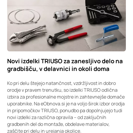
Novi izdelki TRIUSO za zanesljivo delo na
gradbišču, v delavnici in okoli doma
Ko pri delu štejejo natančnost, vzdržljivost in dobro
orodje v pravem trenutku, so izdelki TRIUSO odlična
izbira za profesionalne mojstre in zahtevnejše domače
uporabnike. Na eObnova.si je na voljo širok izbor orodja
in pripomočkov TRIUSO, ponudbo pa dopolnjujejo tudi
novi izdelki za različna opravila – od zaključnih
gradbenih del do montaže, obdelave materialov,
zaščite pri delu in urejanja okolice.