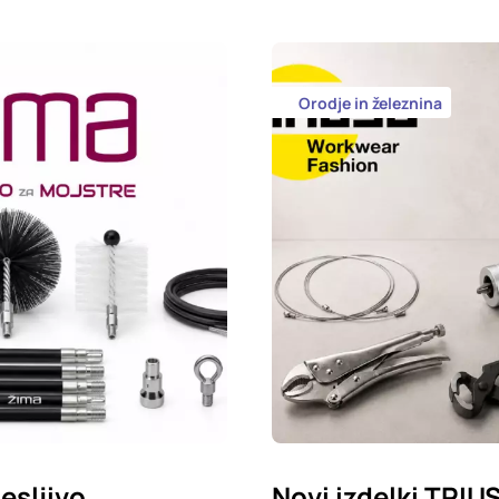
Orodje in železnina
esljivo
Novi izdelki TRIU