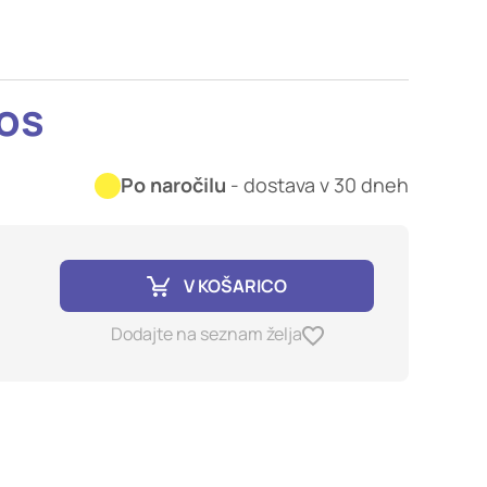
imer nastavitev
blokira te piškotke ali
kos
kovitost delovanja
Po naročilu
- dostava v 30 dneh
jubljena, in
birajo, so združeni in
e spletno mesto.
V KOŠARICO
ih lahko uporabljajo za
Dodajte na seznam želja
sov na drugih spletnih
e. Če zavrnete