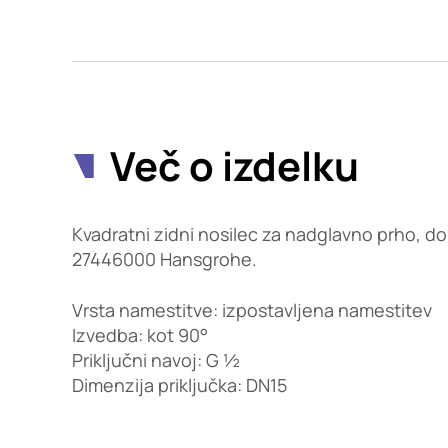
Potrdi moje izbire
Več o izdelku
Kvadratni zidni nosilec za nadglavno prho, dol
27446000 Hansgrohe.
Vrsta namestitve: izpostavljena namestitev
Izvedba: kot 90°
Priključni navoj: G ½
Dimenzija priključka: DN15