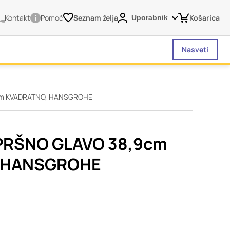
Kontakt
Pomoč
Seznam želja
Košarica
Uporabnik
Nasveti
cm KVADRATNO, HANSGROHE
vašega brskalnika,
tve, vašo napravo ali
je običajno ne
PRŠNO GLAVO 38,9cm
o spletno uporabniško
 HANSGROHE
 da si ogledate več
liva na vašo uporabo
Vedno aktivni
 izklopiti. Običajno