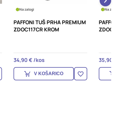
Na zalogi
Na zalo
EMIUM
PAFFONI TUŠ PRHA ODEON
PAFFO
ZDOC106CR KROM
ZAER0
35,90 € /kos
6,90 €
V KOŠARICO