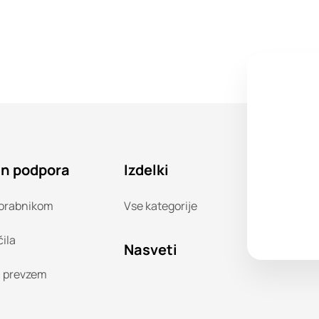
in podpora
Izdelki
orabnikom
Vse kategorije
čila
Nasveti
n prevzem