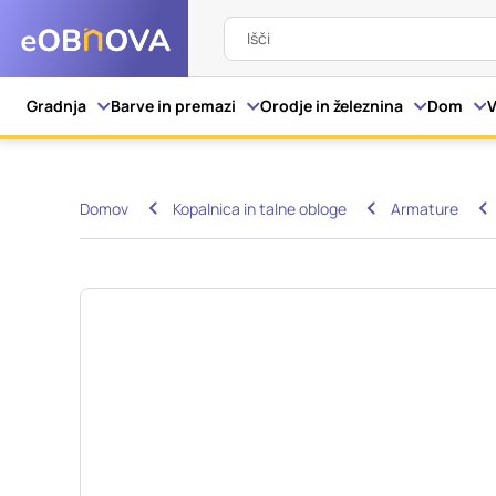
Išči
Nastavitve piškot
Gradnja
Barve in premazi
Orodje in železnina
Dom
V
Vaša zasebnost
Domov
Kopalnica in talne obloge
Armature
Ko obiščete katero kol
večinoma v obliki pišk
pa skrbijo, da vaše sp
razkrivajo neposredno
izkušnjo. Nekatere vrs
informacij in spremen
tega spletnega mesta 
Obvezni piškotki
Ti piškotki so nujni z