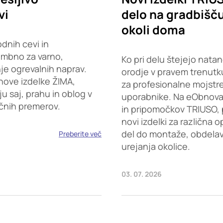
vi
delo na gradbišču,
okoli doma
dnih cevi in
embno za varno,
Ko pri delu štejejo natan
je ogrevalnih naprav.
orodje v pravem trenutku
nove izdelke ŽIMA,
za profesionalne mojstr
saj, prahu in oblog v
uporabnike. Na eObnova.s
ičnih premerov.
in pripomočkov TRIUSO, 
novi izdelki za različna 
del do montaže, obdelave
Preberite več
urejanja okolice.
03. 07. 2026