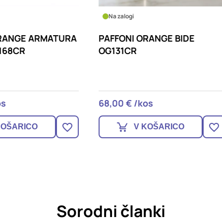
logi
Na zalogi
NI ORANGE BIDE
PAFFONI TUŠ PRHA PR
1CR
ZDOC117CR KROM
 € /kos
34,90 € /kos
V KOŠARICO
V KOŠARICO
Sorodni članki