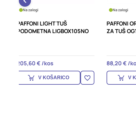
Na zalogi
Na za
PAFFONI ORANGE ARMATURA
PAFFO
05NO
ZA TUŠ OG168CR
OG13
88,20 € /kos
68,00
V KOŠARICO