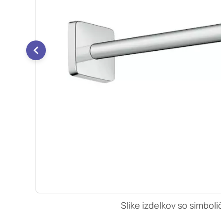
so nastavljeni samo ko
zasebnosti, prijava al
vas opozori na njih. 
Piškotki za učinkovi
S temi piškotki šteje
našega spletnega mest
opazujemo, kako se obi
anonimni. Če uporabo 
Piškotki za ciljno u
Te piškotke nastavijo 
izdelavo profila vaših
mestih. Pri delu upor
uporabo teh piškotkov
Slike izdelkov so simboli