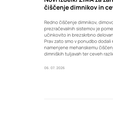
čiščenje dimnikov in ce
Redno čiščenje dimnikov, dimovo
prezračevalnih sistemov je pom
učinkovito in brezskrbno delovan
Prav zato smo v ponudbo dodali 
namenjene mehanskemu čiščenju 
dimniških tuljavah ter ceveh razl
06. 07. 2026