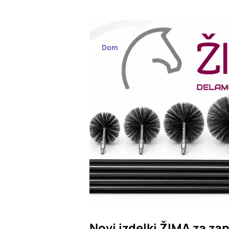
Dom
Novi izdelki ŽIMA za zan