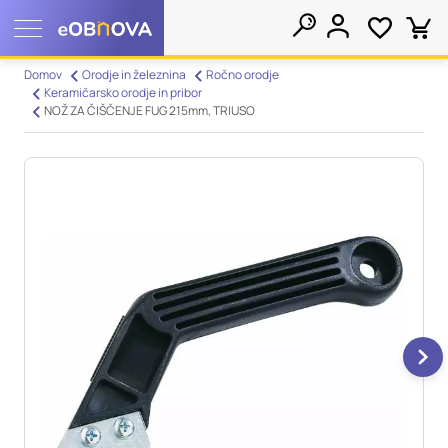
Nastavitve piškotkov
Domov
Orodje in železnina
Ročno orodje
Keramičarsko orodje in pribor
Išči
NOŽ ZA ČIŠČENJE FUG 215mm, TRIUSO
Vaša zasebnost
Ko obiščete katero koli spletno mesto, mesto lahko shrani ali
pridobi informacije iz vašega brskalnika, večinoma v obliki
piškotkov. Te informacije se lahko navezujejo na vas, vaše
nastavitve, vašo napravo ali pa skrbijo, da vaše spletno mesto
deluje v skladu z vašimi pričakovanji. Te informacije običajno
ne razkrivajo neposredno vaše identitete, vendar vam lahko
zagotovijo bolj prilagojeno spletno uporabniško izkušnjo.
Nekatere vrste piškotkov lahko zavrnete. Klikajte različna
imena kategorij, da si ogledate več informacij in spremenite
privzete nastavitve. Blokiranje določenih vrst piškotkov vpliva
na vašo uporabo tega spletnega mesta in naše storitve.
Več
informacij
Obvezni piškotki
Vedno aktivni