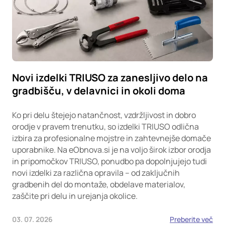
Novi izdelki TRIUSO za zanesljivo delo na
gradbišču, v delavnici in okoli doma
Ko pri delu štejejo natančnost, vzdržljivost in dobro
orodje v pravem trenutku, so izdelki TRIUSO odlična
izbira za profesionalne mojstre in zahtevnejše domače
uporabnike. Na eObnova.si je na voljo širok izbor orodja
in pripomočkov TRIUSO, ponudbo pa dopolnjujejo tudi
novi izdelki za različna opravila – od zaključnih
gradbenih del do montaže, obdelave materialov,
zaščite pri delu in urejanja okolice.
03. 07. 2026
Preberite več