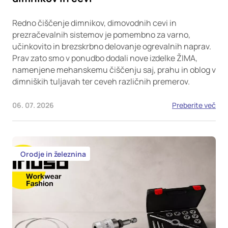
Redno čiščenje dimnikov, dimovodnih cevi in
prezračevalnih sistemov je pomembno za varno,
učinkovito in brezskrbno delovanje ogrevalnih naprav.
Prav zato smo v ponudbo dodali nove izdelke ŽIMA,
namenjene mehanskemu čiščenju saj, prahu in oblog v
dimniških tuljavah ter ceveh različnih premerov.
06. 07. 2026
Preberite več
Orodje in železnina