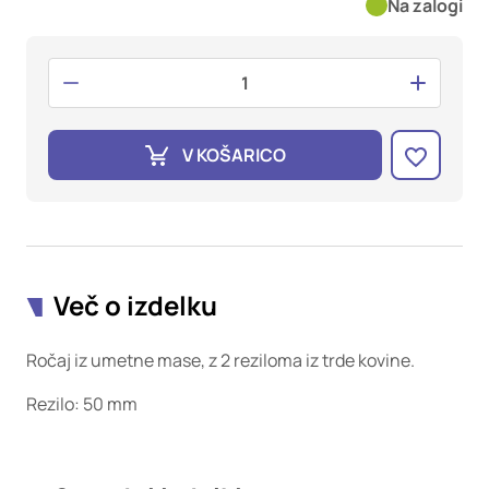
oglaševalska podjetja jih lahko uporabljajo za izdelavo profila
Na zalogi
vaših interesov, ki ga nato uporabijo za prikazovanje ustreznih
oglasov na drugih spletnih mestih. Pri delu uporabljajo
edinstveno prepoznavanje vašega brskalnika in naprave. Če
zavrnete uporabo teh piškotkov, ne boste deležni našega
ciljnega spletnega oglaševanja.
V KOŠARICO
Potrdi moje izbire
DOVOLI VSE
Več o izdelku
Ročaj iz umetne mase, z 2 reziloma iz trde kovine.
Rezilo: 50 mm