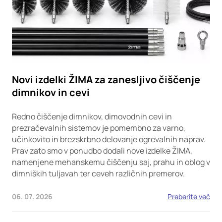
Novi izdelki ŽIMA za zanesljivo čiščenje
dimnikov in cevi
Redno čiščenje dimnikov, dimovodnih cevi in
prezračevalnih sistemov je pomembno za varno,
učinkovito in brezskrbno delovanje ogrevalnih naprav.
Prav zato smo v ponudbo dodali nove izdelke ŽIMA,
namenjene mehanskemu čiščenju saj, prahu in oblog v
dimniških tuljavah ter ceveh različnih premerov.
06. 07. 2026
Preberite več