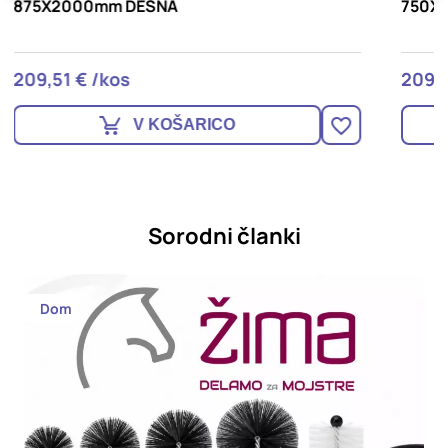
750X2000mm LEVA
209,51 € /kos
2
V KOŠARICO
Sorodni članki
Dom