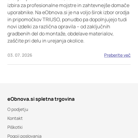
izbira za profesionalne mojstre in zahtevnejše domače
uporabnike. Na eObnova.si je na voljo širok izbor orodja
in pripomočkov TRIUSO, ponudbo pa dopolnjujejo tudi
novi izdelki za različna opravila – od zaključnih
gradbenih del do montaže, obdelave materialov,
zaščite pri delu in urejanja okolice.
03. 07. 2026
Preberite več
eObnova.si spletna trgovina
O podjetju
Kontakt
Piškotki
Pogoji poslovanja