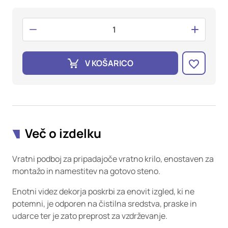
oglaševalska podjetja jih lahko uporabljajo za izdelavo profila
vaših interesov, ki ga nato uporabijo za prikazovanje ustreznih
oglasov na drugih spletnih mestih. Pri delu uporabljajo
edinstveno prepoznavanje vašega brskalnika in naprave. Če
zavrnete uporabo teh piškotkov, ne boste deležni našega
ciljnega spletnega oglaševanja.
V KOŠARICO
Potrdi moje izbire
DOVOLI VSE
Več o izdelku
Vratni podboj za pripadajoče vratno krilo, enostaven za
montažo in namestitev na gotovo steno.
Enotni videz dekorja poskrbi za enovit izgled, ki ne
potemni, je odporen na čistilna sredstva, praske in
udarce ter je zato preprost za vzdrževanje.