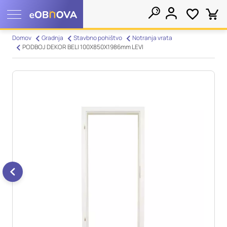
Nastavitve piškotkov
Domov
Gradnja
Stavbno pohištvo
Notranja vrata
PODBOJ DEKOR BELI 100X850X1986mm LEVI
Išči
Vaša zasebnost
Ko obiščete katero koli spletno mesto, mesto lahko shrani ali
pridobi informacije iz vašega brskalnika, večinoma v obliki
piškotkov. Te informacije se lahko navezujejo na vas, vaše
nastavitve, vašo napravo ali pa skrbijo, da vaše spletno mesto
deluje v skladu z vašimi pričakovanji. Te informacije običajno
ne razkrivajo neposredno vaše identitete, vendar vam lahko
zagotovijo bolj prilagojeno spletno uporabniško izkušnjo.
Nekatere vrste piškotkov lahko zavrnete. Klikajte različna
imena kategorij, da si ogledate več informacij in spremenite
privzete nastavitve. Blokiranje določenih vrst piškotkov vpliva
na vašo uporabo tega spletnega mesta in naše storitve.
Več
informacij
Obvezni piškotki
Vedno aktivni