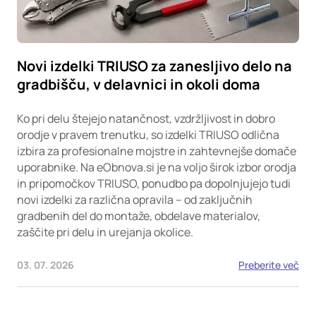
Novi izdelki TRIUSO za zanesljivo delo na
gradbišču, v delavnici in okoli doma
Ko pri delu štejejo natančnost, vzdržljivost in dobro
orodje v pravem trenutku, so izdelki TRIUSO odlična
izbira za profesionalne mojstre in zahtevnejše domače
uporabnike. Na eObnova.si je na voljo širok izbor orodja
in pripomočkov TRIUSO, ponudbo pa dopolnjujejo tudi
novi izdelki za različna opravila – od zaključnih
gradbenih del do montaže, obdelave materialov,
zaščite pri delu in urejanja okolice.
03. 07. 2026
Preberite več