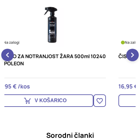
Na zalogi
40
ČISTILO ZA EMAJL 500ml 10243 NAPOLEON
R
16,95 € /kos
1
V KOŠARICO
Sorodni članki