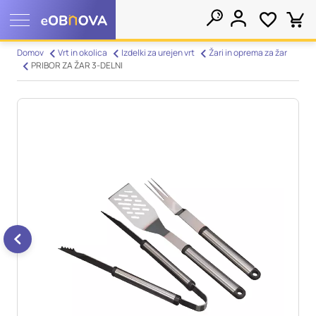
Nastavitve piškotkov
Domov
Vrt in okolica
Izdelki za urejen vrt
Žari in oprema za žar
PRIBOR ZA ŽAR 3-DELNI
Išči
Vaša zasebnost
Ko obiščete katero koli spletno mesto, mesto lahko shrani ali
pridobi informacije iz vašega brskalnika, večinoma v obliki
piškotkov. Te informacije se lahko navezujejo na vas, vaše
nastavitve, vašo napravo ali pa skrbijo, da vaše spletno mesto
deluje v skladu z vašimi pričakovanji. Te informacije običajno
ne razkrivajo neposredno vaše identitete, vendar vam lahko
zagotovijo bolj prilagojeno spletno uporabniško izkušnjo.
Nekatere vrste piškotkov lahko zavrnete. Klikajte različna
imena kategorij, da si ogledate več informacij in spremenite
privzete nastavitve. Blokiranje določenih vrst piškotkov vpliva
na vašo uporabo tega spletnega mesta in naše storitve.
Več
informacij
Obvezni piškotki
Vedno aktivni