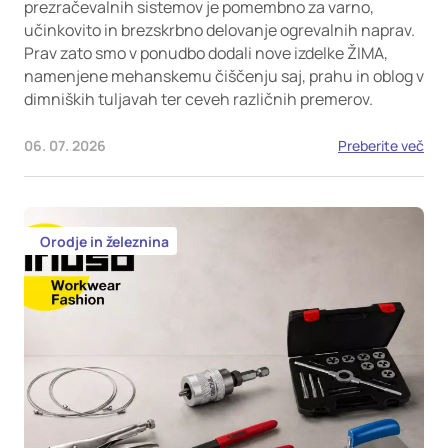
prezračevalnih sistemov je pomembno za varno,
učinkovito in brezskrbno delovanje ogrevalnih naprav.
Prav zato smo v ponudbo dodali nove izdelke ŽIMA,
namenjene mehanskemu čiščenju saj, prahu in oblog v
dimniških tuljavah ter ceveh različnih premerov.
06. 07. 2026
Preberite več
Orodje in železnina