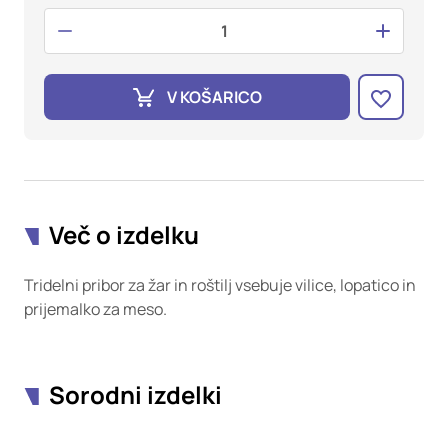
oglaševalska podjetja jih lahko uporabljajo za izdelavo profila
vaših interesov, ki ga nato uporabijo za prikazovanje ustreznih
oglasov na drugih spletnih mestih. Pri delu uporabljajo
edinstveno prepoznavanje vašega brskalnika in naprave. Če
zavrnete uporabo teh piškotkov, ne boste deležni našega
V KOŠARICO
ciljnega spletnega oglaševanja.
Potrdi moje izbire
DOVOLI VSE
Več o izdelku
Tridelni pribor za žar in roštilj vsebuje vilice, lopatico in
prijemalko za meso.
Sorodni izdelki