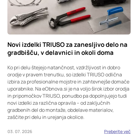
Novi izdelki TRIUSO za zanesljivo delo na
gradbišču, v delavnici in okoli doma
Ko pri delu štejejo natančnost, vzdržljivost in dobro
orodje v pravem trenutku, so izdelki TRIUSO odlična
izbira za profesionalne mojstre in zahtevnejše domače
uporabnike. Na eObnova.si je na voljo širok izbor orodja
in pripomočkov TRIUSO, ponudbo pa dopolnjujejo tudi
novi izdelki za različna opravila – od zaključnih
gradbenih del do montaže, obdelave materialov,
zaščite pri delu in urejanja okolice.
03. 07. 2026
Preberite več