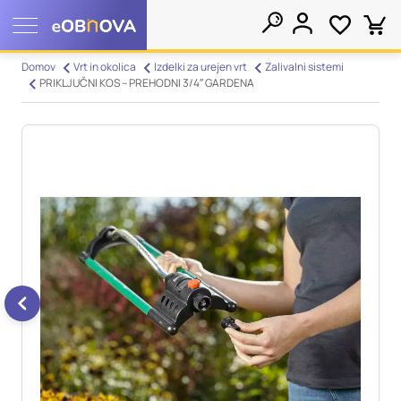
Nastavitve piškotkov
Domov
Vrt in okolica
Izdelki za urejen vrt
Zalivalni sistemi
PRIKLJUČNI KOS – PREHODNI 3/4″ GARDENA
Išči
Vaša zasebnost
Ko obiščete katero koli spletno mesto, mesto lahko shrani ali
pridobi informacije iz vašega brskalnika, večinoma v obliki
piškotkov. Te informacije se lahko navezujejo na vas, vaše
nastavitve, vašo napravo ali pa skrbijo, da vaše spletno mesto
deluje v skladu z vašimi pričakovanji. Te informacije običajno
ne razkrivajo neposredno vaše identitete, vendar vam lahko
zagotovijo bolj prilagojeno spletno uporabniško izkušnjo.
Nekatere vrste piškotkov lahko zavrnete. Klikajte različna
imena kategorij, da si ogledate več informacij in spremenite
privzete nastavitve. Blokiranje določenih vrst piškotkov vpliva
na vašo uporabo tega spletnega mesta in naše storitve.
Več
informacij
Obvezni piškotki
Vedno aktivni