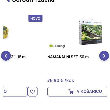
OVO
Na zalogi
NAMAKALNI SET, 50 m
Z
R
76,90 € /kos
3
V KOŠARICO