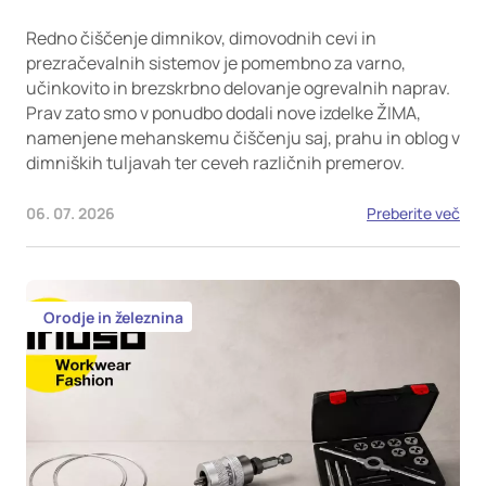
Redno čiščenje dimnikov, dimovodnih cevi in
prezračevalnih sistemov je pomembno za varno,
učinkovito in brezskrbno delovanje ogrevalnih naprav.
Prav zato smo v ponudbo dodali nove izdelke ŽIMA,
namenjene mehanskemu čiščenju saj, prahu in oblog v
dimniških tuljavah ter ceveh različnih premerov.
06. 07. 2026
Preberite več
Orodje in železnina