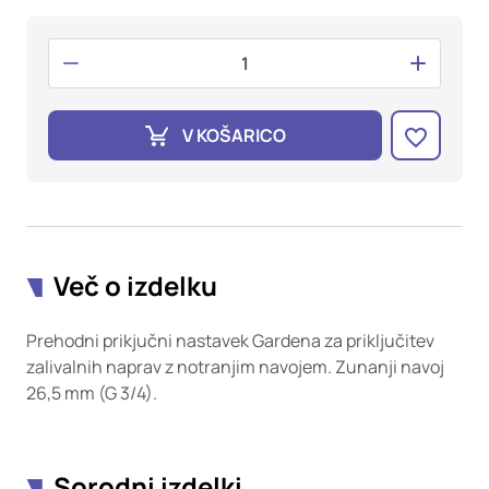
oglaševalska podjetja jih lahko uporabljajo za izdelavo profila
vaših interesov, ki ga nato uporabijo za prikazovanje ustreznih
oglasov na drugih spletnih mestih. Pri delu uporabljajo
edinstveno prepoznavanje vašega brskalnika in naprave. Če
zavrnete uporabo teh piškotkov, ne boste deležni našega
ciljnega spletnega oglaševanja.
V KOŠARICO
Potrdi moje izbire
DOVOLI VSE
Več o izdelku
Prehodni prikjučni nastavek Gardena za priključitev
zalivalnih naprav z notranjim navojem. Zunanji navoj
26,5 mm (G 3/4).
Sorodni izdelki