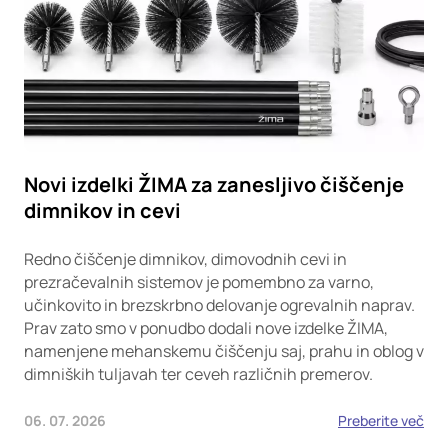
Novi izdelki ŽIMA za zanesljivo čiščenje
dimnikov in cevi
Redno čiščenje dimnikov, dimovodnih cevi in
prezračevalnih sistemov je pomembno za varno,
učinkovito in brezskrbno delovanje ogrevalnih naprav.
Prav zato smo v ponudbo dodali nove izdelke ŽIMA,
namenjene mehanskemu čiščenju saj, prahu in oblog v
dimniških tuljavah ter ceveh različnih premerov.
06. 07. 2026
Preberite več