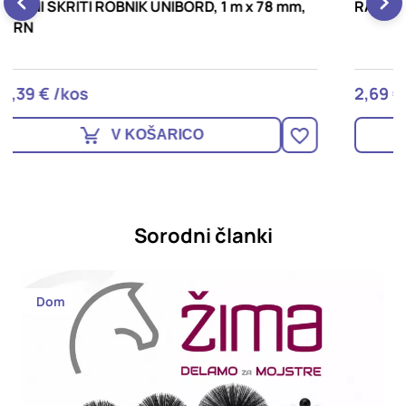
RAVNI SKRITI ROBNIK UNIBORD, 1 m x 45 mm
R
(
2,69 € /kos
3
V KOŠARICO
Sorodni članki
Dom