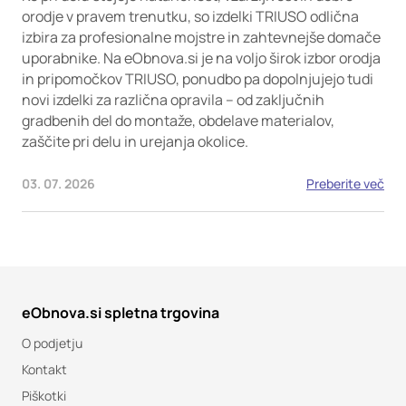
orodje v pravem trenutku, so izdelki TRIUSO odlična
izbira za profesionalne mojstre in zahtevnejše domače
uporabnike. Na eObnova.si je na voljo širok izbor orodja
in pripomočkov TRIUSO, ponudbo pa dopolnjujejo tudi
novi izdelki za različna opravila – od zaključnih
gradbenih del do montaže, obdelave materialov,
zaščite pri delu in urejanja okolice.
03. 07. 2026
Preberite več
eObnova.si spletna trgovina
O podjetju
Kontakt
Piškotki