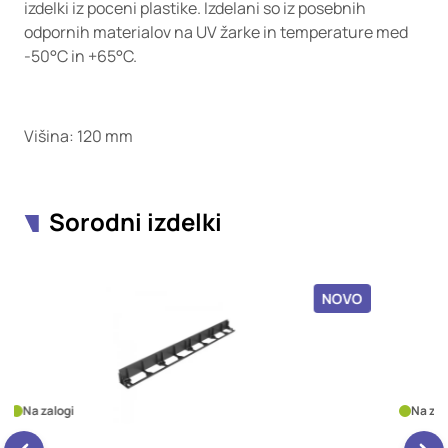
izdelki iz poceni plastike. Izdelani so iz posebnih
odpornih materialov na UV žarke in temperature med
-50°C in +65°C.
Višina: 120 mm
Sorodni izdelki
OVO
NOVO
Na zalogi