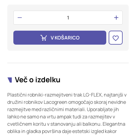
oglaševalska podjetja jih lahko uporabljajo za izdelavo profila
vaših interesov, ki ga nato uporabijo za prikazovanje ustreznih
oglasov na drugih spletnih mestih. Pri delu uporabljajo
edinstveno prepoznavanje vašega brskalnika in naprave. Če
zavrnete uporabo teh piškotkov, ne boste deležni našega
ciljnega spletnega oglaševanja.
V KOŠARICO
Potrdi moje izbire
DOVOLI VSE
Več o izdelku
Plastični robniki-razmejitveni trak LG-FLEX, najtanjši v
družini robnikov Lacogreen omogočajo skoraj nevidne
razmejitve med različnimi materiali. Uporabljate jih
lahko ne samo na vrtu ampak tudi za razmejitev v
cvetličnem koritu v stanovanju ali balkonu. Elegantna
oblika in gladka površina daje estetski izgled kakor