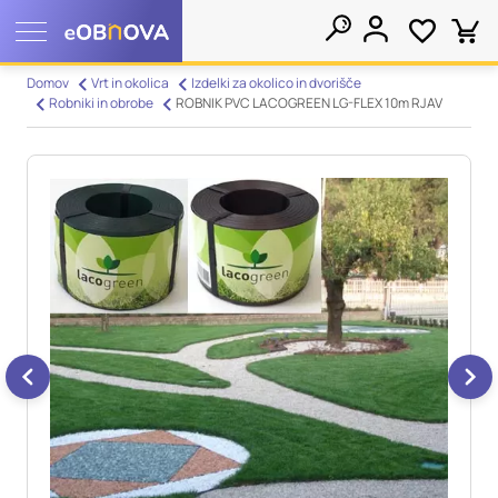
Nastavitve piškotkov
Domov
Vrt in okolica
Izdelki za okolico in dvorišče
Robniki in obrobe
ROBNIK PVC LACOGREEN LG-FLEX 10m RJAV
Išči
Vaša zasebnost
Ko obiščete katero koli spletno mesto, mesto lahko shrani ali
pridobi informacije iz vašega brskalnika, večinoma v obliki
piškotkov. Te informacije se lahko navezujejo na vas, vaše
nastavitve, vašo napravo ali pa skrbijo, da vaše spletno mesto
deluje v skladu z vašimi pričakovanji. Te informacije običajno
ne razkrivajo neposredno vaše identitete, vendar vam lahko
zagotovijo bolj prilagojeno spletno uporabniško izkušnjo.
Nekatere vrste piškotkov lahko zavrnete. Klikajte različna
imena kategorij, da si ogledate več informacij in spremenite
privzete nastavitve. Blokiranje določenih vrst piškotkov vpliva
na vašo uporabo tega spletnega mesta in naše storitve.
Več
informacij
Obvezni piškotki
Vedno aktivni