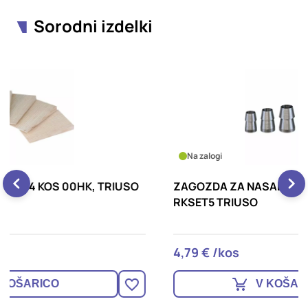
Sorodni izdelki
Na zalogi
ZAGOZDA ZA NASADILO SET 5 KOS 2,4,5,6,7
K
RKSET5 TRIUSO
B
4,79 € /kos
4
V KOŠARICO