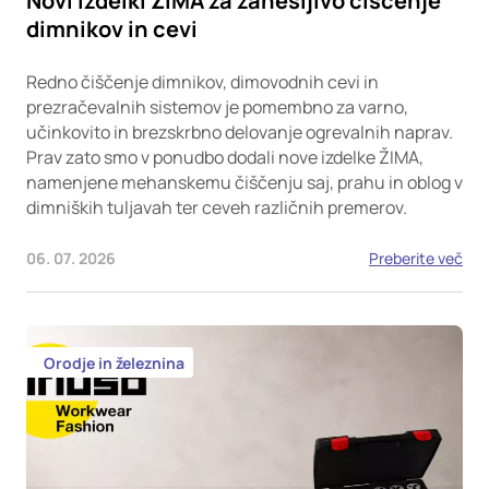
Novi izdelki ŽIMA za zanesljivo čiščenje
dimnikov in cevi
Redno čiščenje dimnikov, dimovodnih cevi in
prezračevalnih sistemov je pomembno za varno,
učinkovito in brezskrbno delovanje ogrevalnih naprav.
Prav zato smo v ponudbo dodali nove izdelke ŽIMA,
namenjene mehanskemu čiščenju saj, prahu in oblog v
dimniških tuljavah ter ceveh različnih premerov.
06. 07. 2026
Preberite več
Orodje in železnina