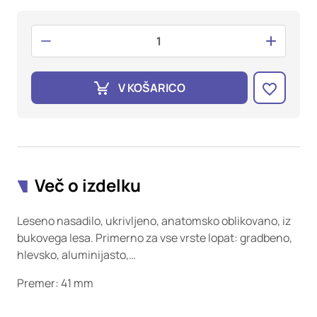
oglaševalska podjetja jih lahko uporabljajo za izdelavo profila
vaših interesov, ki ga nato uporabijo za prikazovanje ustreznih
oglasov na drugih spletnih mestih. Pri delu uporabljajo
edinstveno prepoznavanje vašega brskalnika in naprave. Če
zavrnete uporabo teh piškotkov, ne boste deležni našega
ciljnega spletnega oglaševanja.
V KOŠARICO
Potrdi moje izbire
DOVOLI VSE
Več o izdelku
Leseno nasadilo, ukrivljeno, anatomsko oblikovano, iz
bukovega lesa. Primerno za vse vrste lopat: gradbeno,
hlevsko, aluminijasto,…
Premer: 41 mm