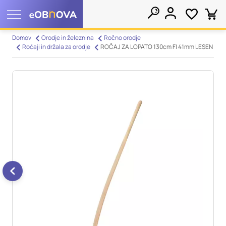
Nastavitve piškotkov
Domov
Orodje in železnina
Ročno orodje
Ročaji in držala za orodje
ROČAJ ZA LOPATO 130cm FI 41mm LESEN
Išči
Vaša zasebnost
Ko obiščete katero koli spletno mesto, mesto lahko shrani ali
pridobi informacije iz vašega brskalnika, večinoma v obliki
piškotkov. Te informacije se lahko navezujejo na vas, vaše
nastavitve, vašo napravo ali pa skrbijo, da vaše spletno mesto
deluje v skladu z vašimi pričakovanji. Te informacije običajno
ne razkrivajo neposredno vaše identitete, vendar vam lahko
zagotovijo bolj prilagojeno spletno uporabniško izkušnjo.
Nekatere vrste piškotkov lahko zavrnete. Klikajte različna
imena kategorij, da si ogledate več informacij in spremenite
privzete nastavitve. Blokiranje določenih vrst piškotkov vpliva
na vašo uporabo tega spletnega mesta in naše storitve.
Več
informacij
Obvezni piškotki
Vedno aktivni